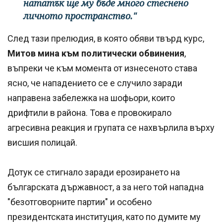
нататък ще му бъде много стеснено
личното пространство."
След тази прелюдия, в която обяви твърд курс,
Митов мина към политически обвинения
,
въпреки че към момента от изнесеното става
ясно, че нападението се е случило заради
направена забележка на шофьори, които
дрифтили в района. Това е провокирало
агресивна реакция и групата се нахвърлила върху
висшия полицай.
Дотук се стигнало заради ерозирането на
българската държавност, а за него той нападна
"безотговорните партии" и особено
президентската институция, като по думите му