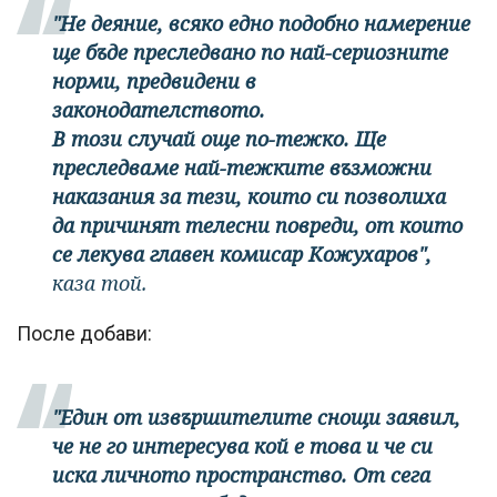
"Не деяние, всяко едно подобно намерение
ще бъде преследвано по най-сериозните
норми, предвидени в
законодателството.
В този случай още по-тежко. Ще
преследваме най-тежките възможни
наказания за тези, които си позволиха
да причинят телесни повреди, от които
се лекува главен комисар Кожухаров",
каза той.
После добави:
"Един от извършителите снощи заявил,
че не го интересува кой е това и че си
иска личното пространство. От сега