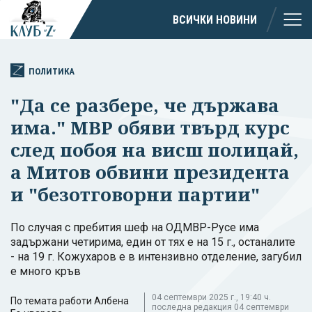
ВСИЧКИ НОВИНИ
ПОЛИТИКА
"Да се разбере, че държава
има." МВР обяви твърд курс
след побоя на висш полицай,
а Митов обвини президента
и "безотговорни партии"
По случая с пребития шеф на ОДМВР-Русе има
задържани четирима, един от тях е на 15 г., останалите
- на 19 г. Кожухаров е в интензивно отделение, загубил
е много кръв
04 септември 2025 г., 19:40 ч.
По темата работи Албена
последна редакция 04 септември