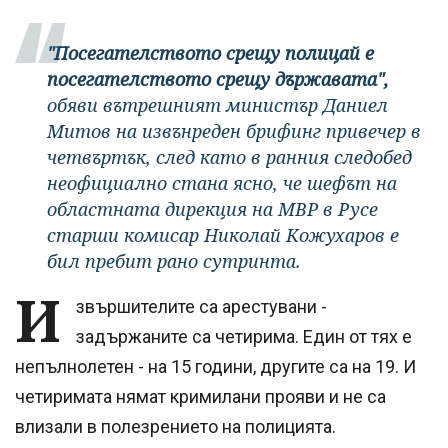
"Посегателството срещу полицай е
посегателството срещу държавата",
обяви вътрешният министър Даниел
Митов на извънреден брифинг привечер в
четвъртък, след като в ранния следобед
неофициално стана ясно, че шефът на
областната дирекция на МВР в Русе
старши комисар Николай Кожухаров е
бил пребит рано сутринта.
И
звършителите са арестувани -
задържаните са четирима. Един от тях е
непълнолетен - на 15 години, другите са на 19. И
четиримата нямат кримилани прояви и не са
влизали в полезрението на полицията.