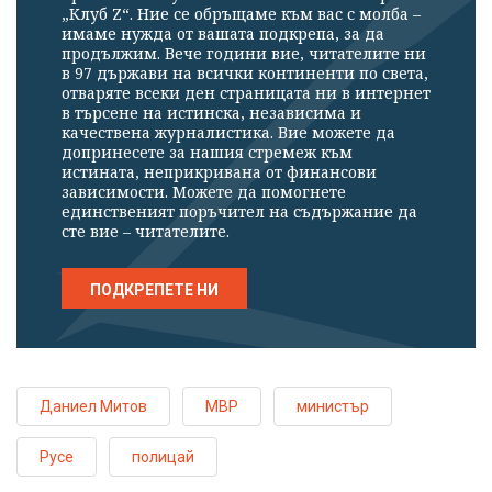
„Клуб Z“. Ние се обръщаме към вас с молба –
имаме нужда от вашата подкрепа, за да
продължим. Вече години вие, читателите ни
в 97 държави на всички континенти по света,
отваряте всеки ден страницата ни в интернет
в търсене на истинска, независима и
качествена журналистика. Вие можете да
допринесете за нашия стремеж към
истината, неприкривана от финансови
зависимости. Можете да помогнете
единственият поръчител на съдържание да
сте вие – читателите.
ПОДКРЕПЕТЕ НИ
Даниел Митов
МВР
министър
Русе
полицай