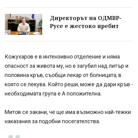
Директорът на ОДМВР-
Русе е жестоко пребит
Кожухаров е в интензивно отделение и няма
опасност за живота му, но е загубил над литър и
половина кръв, съобщи лекар от болницата, в
която се лекува. Който реши, може да дари кръв -
необходимата група е А положителна.
Митов се закани, че ще има възможно най-тежки
наказания за подобни посегателства.