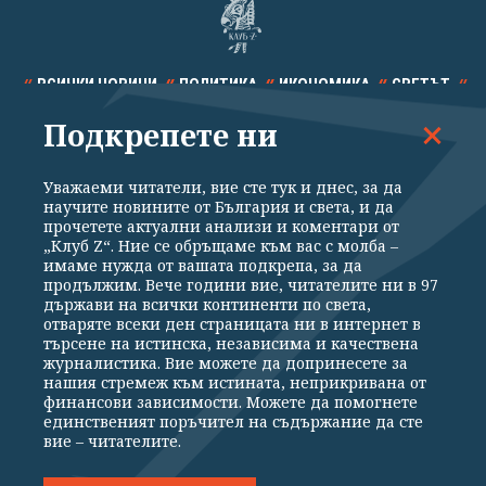
ВСИЧКИ НОВИНИ
ПОЛИТИКА
ИКОНОМИКА
СВЕТЪТ
Подкрепете ни
СПОРТ
КУЛТУРА
ТЕХНОЛОГИИ
КАЛЕЙДОСКОП
МНЕНИЯ
Уважаеми читатели, вие сте тук и днес, за да
научите новините от България и света, и да
прочетете актуални анализи и коментари от
„Клуб Z“. Ние се обръщаме към вас с молба –
имаме нужда от вашата подкрепа, за да
продължим. Вече години вие, читателите ни в 97
Общи условия
Политика за поверителност
държави на всички континенти по света,
отваряте всеки ден страницата ни в интернет в
Реклама
Партньори
Контакти
За Клуб Z
търсене на истинска, независима и качествена
Екип
Подкрепете ни
журналистика. Вие можете да допринесете за
нашия стремеж към истината, неприкривана от
финансови зависимости. Можете да помогнете
единственият поръчител на съдържание да сте
Издател на www.clubz.bg е „Клуб Зебра Медия“ ЕООД, София, ул. "Алеко
вие – читателите.
Константинов" 3. Всички права запазени 2026 „Клуб Зебра Медия“
ЕООД.
Препечатването на материали, снимки и видео от www.clubz.bg без