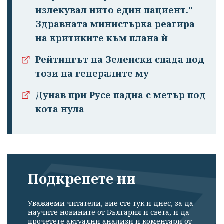
излекувал нито един пациент."
Здравната министърка реагира
на критиките към плана ѝ
Рейтингът на Зеленски спада под
този на генералите му
Дунав при Русе падна с метър под
кота нула
Подкрепете ни
Уважаеми читатели, вие сте тук и днес, за да
научите новините от България и света, и да
прочетете актуални анализи и коментари от