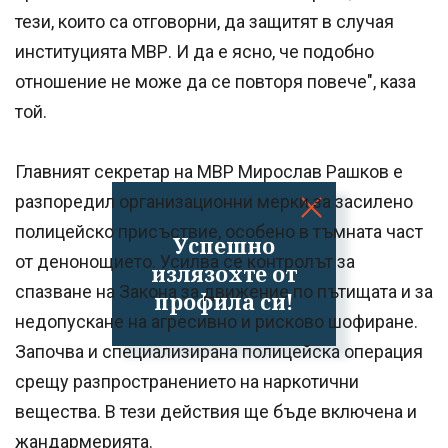
тези, които са отговорни, да защитят в случая
институцията МВР. И да е ясно, че подобно
отношение не може да се повторя повече", каза
той.
Главният секретар на МВР Мирослав Рашков е
разпоредил организационни мерки за засилено
полицейско присъствие, особено в тъмната част
Успешно
от денонощието. Усилва се контролът за
излязохте от
спазване на Закона за движение по пътищата и за
профила си!
недопускане на агресивно и рисково шофиране.
Започва и специализирана полицейска операция
срещу разпространението на наркотични
вещества. В тези действия ще бъде включена и
жандармерията.