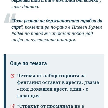
държава има и тя е по-силна от всичко",
каза Рашков.
"Този разпад на държавността трябва да
спре",
коментира по-рано в Плевен Румен
Радев по повод жестокият побой над
шефа на русенската полиция.
Още по темата
Петима от лабораторията за
фентанил остават в ареста, двама
- под домашен арест, един - с
гаранция
"Страхът от промяната не е