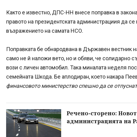
Както е известно, ДПС-НН внесе поправка в закона
правото на президентската администрациия да се 
възражението на самата НСО.
Поправката бе обнародвана в Държавен вестник на
само не й наложи вето, но и обяви, че солидарно 
вози с личен автомобил. Така миналата неделя по
семейната Шкода. Бе аплодиран, което накара Пее
финансовото министерство спешно да се отпуснат 
Речено-сторено: Новот
администрацията на Р