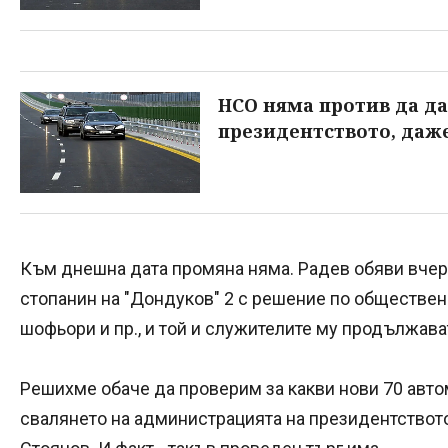
НСО няма против да да
президентството, даж
Към днешна дата промяна няма. Радев обяви вчер
стопанин на "Дондуков" 2 с решение по обществен
шофьори и пр., и той и служителите му продължава
Решихме обаче да проверим за какви нови 70 авто
свалянето на администрацията на президентството