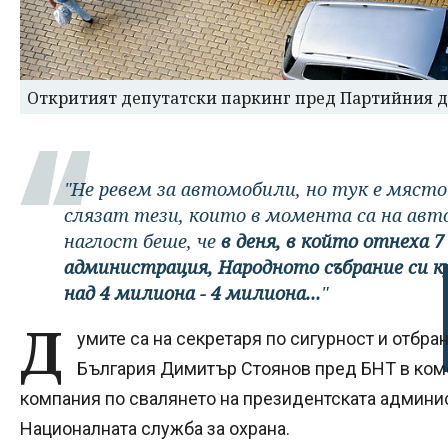
Откритият депутатски паркинг пред Партийния д
"Не ревем за автомобили, но тук е мястот
слязат тези, които в момента са на ав
наглост беше, че
в деня, в който отнеха
администрация, Народното събрание си к
над 4 милиона - 4 милиона...
"
Д
умите са на секретаря по сигурност и отбра
България Димитър Стоянов пред БНТ в коме
компания по свалянето на президентската админи
Националната служба за охрана.