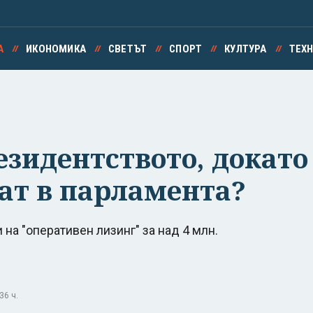
А
ИКОНОМИКА
СВЕТЪТ
СПОРТ
КУЛТУРА
ТЕХ
езидентството, докато
рат в парламента?
на "оперативен лизинг" за над 4 млн.
36 ч.