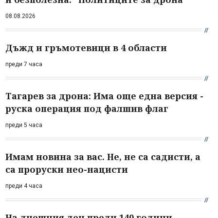
08.08.2026
Дъжд и гръмотевици в 4 области
преди 7 часа
Тагарев за дрона: Има още една версия -
руска операция под фалшив флаг
преди 5 часа
Имам новина за вас. Не, не са садисти, а
са проруски нео-нацисти
преди 4 часа
На днешния ден преди 140 години