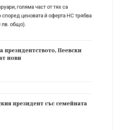
уари, голяма част от тях са
то според ценовата й оферта НС трябва
 лв. общо).
на президентството, Пеевски
ат нови
ския президент със семейната