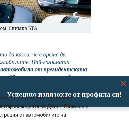
ом. Снимка БТА
о да кажа, че е време да
томобилите. Най-голямата
 7 автомобила от президентската
упи 70 чисто нови автомобила за
Успешно излязохте от профила си!
на на президента на Република
нтар за акцията на Делян Пеевски и
страция от автомобилите на