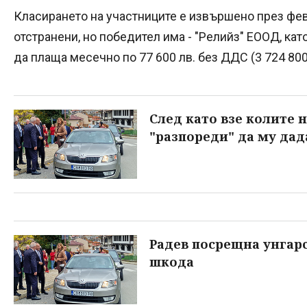
Класирането на участниците е извършено през февр
отстранени, но победител има - "Релийз" ЕООД, ка
да плаща месечно по 77 600 лв. без ДДС (3 724 800
След като взе колите 
"разпореди" да му дад
Радев посрещна унгар
шкода