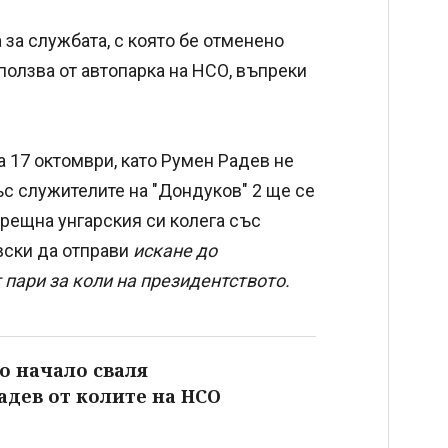
 за службата, с която бе отменено
ползва от автопарка на НСО, въпреки
 17 октомври, като Румен Радев не
със служителите на "Дондуков" 2 ще се
срещна унгарския си колега със
вски да отправи
искане до
пари за коли на президентството.
о начало сваля
адев от колите на НСО