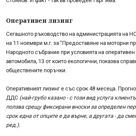
Стоянов. И факт - такъв проведен търг има.
Оперативен лизинг
Сегашното ръководство на администрацията на Н
на 11 ноември м.г. за "Предоставяне на моторни п
Народното събрание при условията на оперативен 
автомобила, 13 от които екологични, показва справ
обществените поръчки.
Оперативният лизинг е със срок 48 месеца. Прогноз
ДДС
(най-грубо казано - с този вид услуга клиент
ползва срещу фиксирани вноски за определен пер
срок една от опците е да върне, а другата - да сме
ред.).