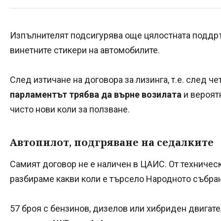
Изпълнителят подсигурява още цялостната поддръ
винетните стикери на автомобилите.
След изтичане на договора за лизинга, т.е. след чет
парламентът трябва да върне возилата
и вероят
чисто нови коли за ползване.
Автопилот, подгряване на седалките
Самият договор не е наличен в ЦАИС. От техническ
разбираме какви коли е търсело Народното събра
57 броя с бензинов, дизелов или хибриден двигат