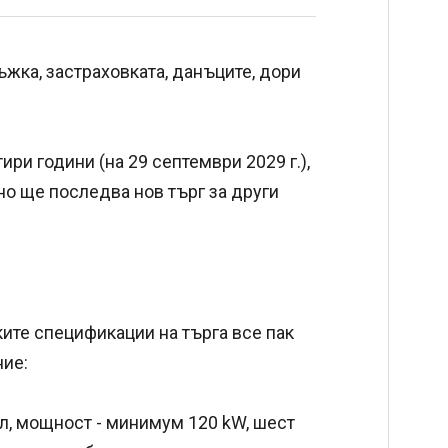
жка, застраховката, данъците, дори
ири години (на 29 септември 2029 г.),
но ще последва нов търг за други
ите спецификации на търга все пак
ние:
ел, мощност - минимум 120 kW, шест