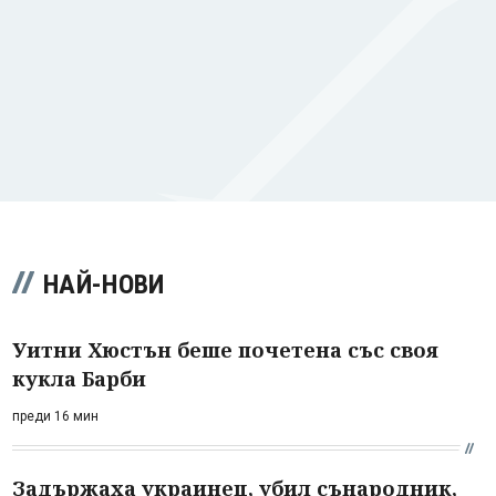
НАЙ-НОВИ
Уитни Хюстън беше почетена със своя
кукла Барби
преди 16 мин
Задържаха украинец, убил сънародник,