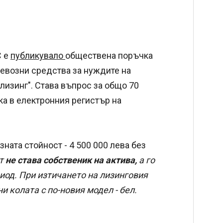
С е
публикувало
обществена поръчка
ревозни средства за нуждите на
лизинг". Става въпрос за общо 70
ка в електронния регистър на
ната стойност - 4 500 000 лева без
ът
не става собственик на актива,
а го
иод. При изтичането на лизинговия
ни колата с по-новия модел - бел.