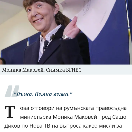
Моника Маковей. Снимка БГНЕС
"Лъжа. Пълна лъжа."
Т
ова отговори на румънската правосъдна
министърка Моника Маковей пред Сашо
Диков по Нова ТВ на въпроса какво мисли за