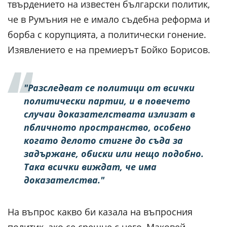
твърдението на известен български политик,
че в Румъния не е имало съдебна реформа и
борба с корупцията, а политически гонение.
Изявлението е на премиерът Бойко Борисов.
"Разследват се политици от всички
политически партии, и в повечето
случаи доказателствата излизат в
пбличното пространство, особено
когато делото стигне до съда за
задържане, обиски или нещо подобно.
Така всички виждат, че има
доказателства."
На въпрос какво би казала на въпросния
политик, ако се срещне с него, Маковей