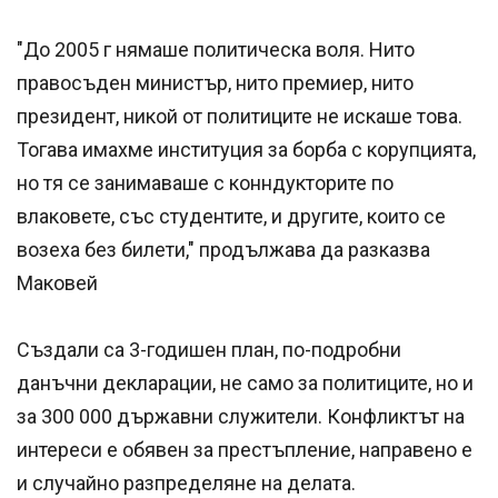
"До 2005 г нямаше политическа воля. Нито
правосъден министър, нито премиер, нито
президент, никой от политиците не искаше това.
Тогава имахме институция за борба с корупцията,
но тя се занимаваше с конндукторите по
влаковете, със студентите, и другите, които се
возеха без билети," продължава да разказва
Маковей
Създали са 3-годишен план, по-подробни
данъчни декларации, не само за политиците, но и
за 300 000 държавни служители. Конфликтът на
интереси е обявен за престъпление, направено е
и случайно разпределяне на делата.