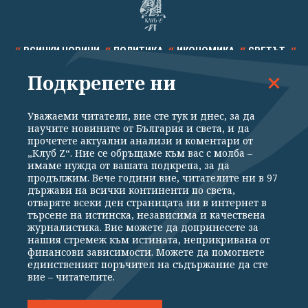
ВСИЧКИ НОВИНИ
ПОЛИТИКА
ИКОНОМИКА
СВЕТЪТ
Подкрепете ни
СПОРТ
КУЛТУРА
ТЕХНОЛОГИИ
КАЛЕЙДОСКОП
МНЕНИЯ
Уважаеми читатели, вие сте тук и днес, за да
научите новините от България и света, и да
прочетете актуални анализи и коментари от
„Клуб Z“. Ние се обръщаме към вас с молба –
имаме нужда от вашата подкрепа, за да
продължим. Вече години вие, читателите ни в 97
Общи условия
Политика за поверителност
държави на всички континенти по света,
отваряте всеки ден страницата ни в интернет в
Реклама
Партньори
Контакти
За Клуб Z
търсене на истинска, независима и качествена
Екип
Подкрепете ни
журналистика. Вие можете да допринесете за
нашия стремеж към истината, неприкривана от
финансови зависимости. Можете да помогнете
единственият поръчител на съдържание да сте
Издател на www.clubz.bg е „Клуб Зебра Медия“ ЕООД, София, ул. "Алеко
вие – читателите.
Константинов" 3. Всички права запазени 2026 „Клуб Зебра Медия“
ЕООД.
Препечатването на материали, снимки и видео от www.clubz.bg без