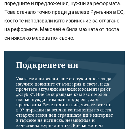
поредните й предложения, нужни за реформата.
Това станало точно преди да влезе Румъния в ЕС,
което те използвали като извинение за отлагане
на реформите. Маковей е била махната от поста
си няколко месеца по-късно.
Подкрепете ни
Уважаеми читатели, вие сте тук и днес, за да
научите новините от България и света, и да
прочетете актуални анализи и коментари от
„Клуб Z“. Ние се обръщаме към вас с молба –
имаме нужда от вашата подкрепа, за да
продължим. Вече години вие, читателите ни
в 97 държави на всички континенти по света,
отваряте всеки ден страницата ни в интернет
в търсене на истинска, независима и
качествена журналистика. Вие можете да