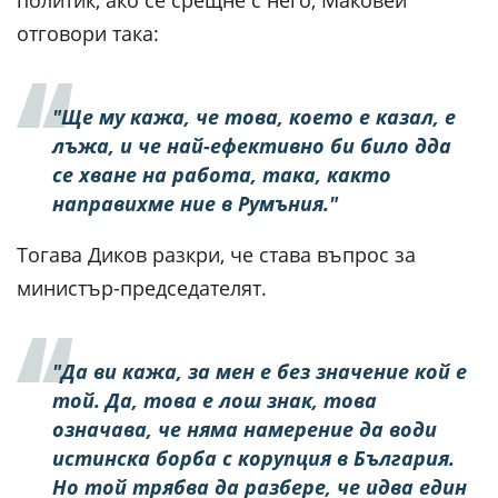
отговори така:
"Ще му кажа, че това, което е казал, е
лъжа, и че най-ефективно би било дда
се хване на работа, така, както
направихме ние в Румъния."
Тогава Диков разкри, че става въпрос за
министър-председателят.
"Да ви кажа, за мен е без значение кой е
той. Да, това е лош знак, това
означава, че няма намерение да води
истинска борба с корупция в България.
Но той трябва да разбере, че идва един