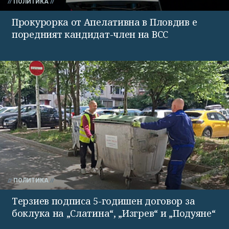
ПОЛИТИКА
Прокурорка от Апелативна в Пловдив е
поредният кандидат-член на ВСС
ПОЛИТИКА
Терзиев подписа 5-годишен договор за
боклука на „Слатина“, „Изгрев“ и „Подуяне“