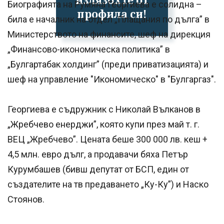
Биографията на Румяна Георгиева е солидна –
профила си!
била е началник на отдел „Плащания по дълга” в
Министерството на финансите, шеф на дирекция
„Финансово-икономическа политика” в
„Булгартабак холдинг” (преди приватизацията) и
шеф на управление "Икономическо" в "Булгаргаз".
Георгиева е съдружник с Николай Вълканов в
„Жребчево енерджи”, която купи през май т. г.
ВЕЦ „Жребчево”. Цената беше 300 000 лв. кеш +
4,5 млн. евро дълг, а продавачи бяха Петър
Курумбашев (бивш депутат от БСП, един от
създателите на тв предаването „Ку-Ку”) и Наско
Стоянов.