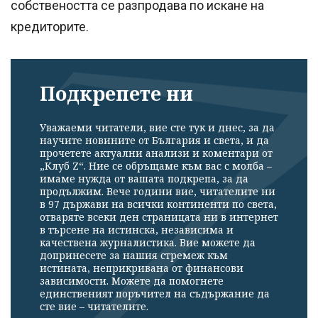
собствеността се разпродава по искане на
кредиторите.
Подкрепете ни
Уважаеми читатели, вие сте тук и днес, за да
научите новините от България и света, и да
прочетете актуални анализи и коментари от
„Клуб Z“. Ние се обръщаме към вас с молба –
имаме нужда от вашата подкрепа, за да
продължим. Вече години вие, читателите ни
в 97 държави на всички континенти по света,
отваряте всеки ден страницата ни в интернет
в търсене на истинска, независима и
качествена журналистика. Вие можете да
допринесете за нашия стремеж към
истината, неприкривана от финансови
зависимости. Можете да помогнете
единственият поръчител на съдържание да
сте вие – читателите.