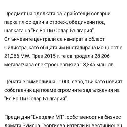
Предмет на сделката са 7 работещи соларни
парка плюс един в строеж, обединени под
шапката на "Ес Ер Пи Солар България".
Слънчевите централи се намират в област
Силистра, като общата им инсталирана мощност е
21,366 MW. През 2015 г. те са продали 28 206
мегаватчаса електроенергия за 13,346 млн. лв.
Цената е символична - 1000 евро, тъй като новият
собственик ще поеме огромните задължения на
"Ес Ер Пи Солар България".
Преди дни "Енерджи МТ", собственост на бизнес
дамата Румяна Георгиева, изтегли инвестиционен