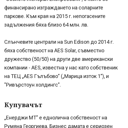
финансирано изграждането на соларните
паркове. Към края на 2015 г. непогасените
задължения бяха близо 64 млн. лв.
Слънчевите централи на Sun Edison до 2014 г.
бяха собственост на AES Solar, съвместно
дружество (50/50) на други две американски
компании - AES, известна у нас като собственик
на ТЕЦ „AES Гълъбово” („Марица изток 1”), и
"Ривърстоун холдингс".
Купувачът
„Енерджи МТ” е еднолична собственост на
Румяна Георгиева. Бизнес дамата е сериозен