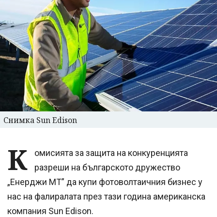
Снимка Sun Edison
К
омисията за защита на конкуренцията
разреши на българското дружество
„Енерджи МТ” да купи фотоволтаичния бизнес у
нас на фалиралата през тази година американска
компания Sun Edison.