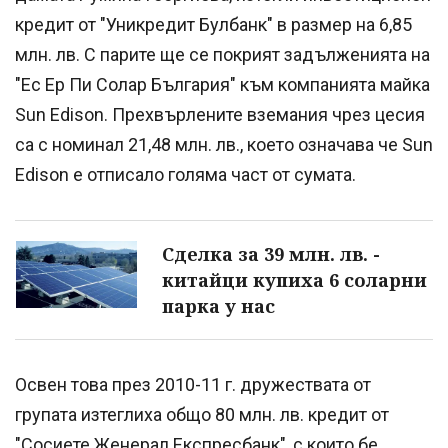
кредит от "Уникредит Булбанк" в размер на 6,85
млн. лв. С парите ще се покрият задълженията на
"Ес Ер Пи Солар България" към компанията майка
Sun Edison. Прехвърлените вземания чрез цесия
са с номинал 21,48 млн. лв., което означава че Sun
Edison e отписало голяма част от сумата.
Сделка за 39 млн. лв. -
китайци купиха 6 соларни
парка у нас
Освен това през 2010-11 г. дружествата от
групата изтеглиха общо 80 млн. лв. кредит от
"Сосиете Женерал Експресбанк", с които бе