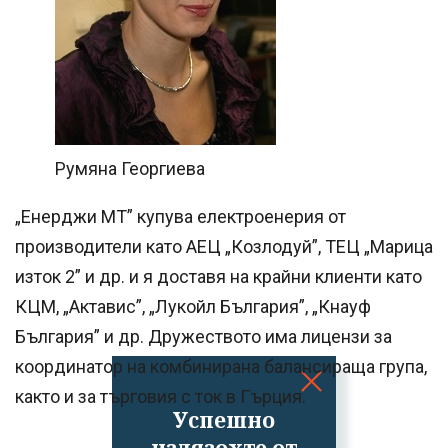
Румяна Георгиева
„Енерджи МТ” купува електроенерия от
производители като АЕЦ „Козлодуй”, ТЕЦ „Марица
изток 2” и др. и я доставя на крайни клиенти като
КЦМ, „Актавис”, „Лукойл България”, „Кнауф
България” и др. Дружеството има лицензи за
координатор на комбинирана балансираща група,
както и за търговия с ток в Гърция.
Успешно
излязохте от