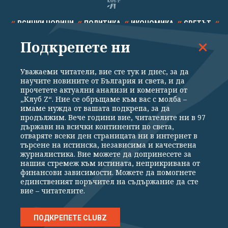
ВСИЧКИ НОВИНИ
ПОЛИТИКА
ИКОНОМИКА
СВЕТЪТ
Подкрепете ни
СПОРТ
КУЛТУРА
ТЕХНОЛОГИИ
КАЛЕЙДОСКОП
МНЕНИЯ
Уважаеми читатели, вие сте тук и днес, за да
научите новините от България и света, и да
прочетете актуални анализи и коментари от
„Клуб Z“. Ние се обръщаме към вас с молба –
имаме нужда от вашата подкрепа, за да
продължим. Вече години вие, читателите ни в 97
Общи условия
Политика за поверителност
държави на всички континенти по света,
отваряте всеки ден страницата ни в интернет в
Реклама
Партньори
Контакти
За Клуб Z
търсене на истинска, независима и качествена
Екип
Подкрепете ни
журналистика. Вие можете да допринесете за
нашия стремеж към истината, неприкривана от
финансови зависимости. Можете да помогнете
единственият поръчител на съдържание да сте
Издател на www.clubz.bg е „Клуб Зебра Медия“ ЕООД, София, ул. "Алеко
вие – читателите.
Константинов" 3. Всички права запазени 2026 „Клуб Зебра Медия“
ЕООД.
Препечатването на материали, снимки и видео от www.clubz.bg без
разрешение ще бъде преследвано по съдебен път, съгласно
ПОДКРЕПЕТЕ CLUBZ
ОБЩИТЕ УСЛОВИЯ