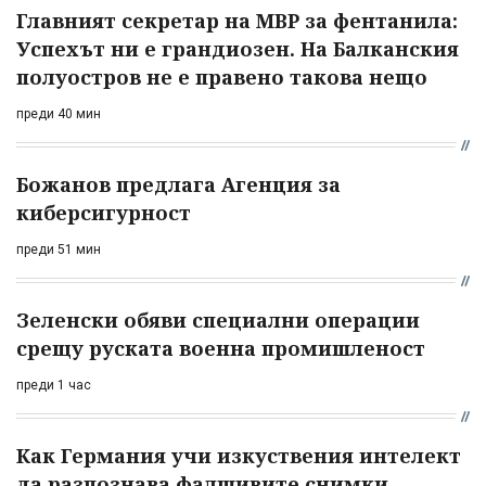
Главният секретар на МВР за фентанила:
Успехът ни е грандиозен. На Балканския
полуостров не е правено такова нещо
преди 40 мин
Божанов предлага Агенция за
киберсигурност
преди 51 мин
Зеленски обяви специални операции
срещу руската военна промишленост
преди 1 час
Как Германия учи изкуствения интелект
да разпознава фалшивите снимки