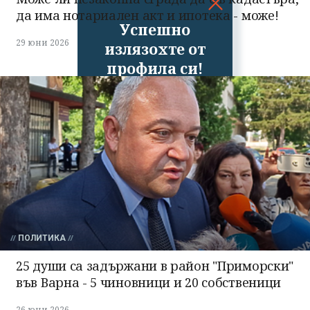
да има нотариален акт и ипотека - може!
Успешно
29 юни 2026
излязохте от
профила си!
ПОЛИТИКА
25 души са задържани в район "Приморски"
във Варна - 5 чиновници и 20 собственици
26 юни 2026