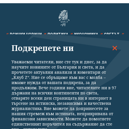
ВСИЧКИ НОВИНИ
ПОЛИТИКА
ИКОНОМИКА
СВЕТЪТ
Подкрепете ни
СПОРТ
КУЛТУРА
ТЕХНОЛОГИИ
КАЛЕЙДОСКОП
МНЕНИЯ
Уважаеми читатели, вие сте тук и днес, за да
научите новините от България и света, и да
прочетете актуални анализи и коментари от
„Клуб Z“. Ние се обръщаме към вас с молба –
имаме нужда от вашата подкрепа, за да
продължим. Вече години вие, читателите ни в 97
Общи условия
Политика за поверителност
държави на всички континенти по света,
отваряте всеки ден страницата ни в интернет в
Реклама
Партньори
Контакти
За Клуб Z
търсене на истинска, независима и качествена
Екип
Подкрепете ни
журналистика. Вие можете да допринесете за
нашия стремеж към истината, неприкривана от
финансови зависимости. Можете да помогнете
единственият поръчител на съдържание да сте
Издател на www.clubz.bg е „Клуб Зебра Медия“ ЕООД, София, ул. "Алеко