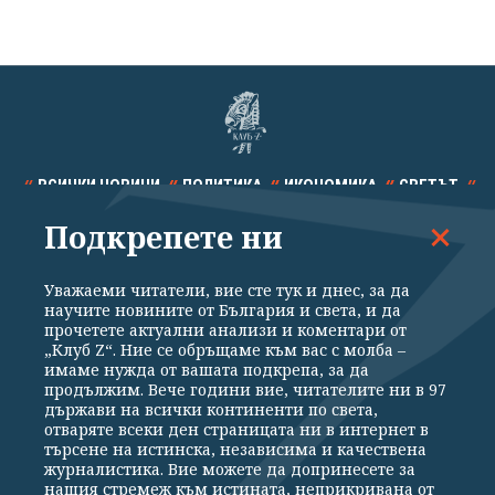
ВСИЧКИ НОВИНИ
ПОЛИТИКА
ИКОНОМИКА
СВЕТЪТ
Подкрепете ни
СПОРТ
КУЛТУРА
ТЕХНОЛОГИИ
КАЛЕЙДОСКОП
МНЕНИЯ
Уважаеми читатели, вие сте тук и днес, за да
научите новините от България и света, и да
прочетете актуални анализи и коментари от
„Клуб Z“. Ние се обръщаме към вас с молба –
имаме нужда от вашата подкрепа, за да
продължим. Вече години вие, читателите ни в 97
Общи условия
Политика за поверителност
държави на всички континенти по света,
отваряте всеки ден страницата ни в интернет в
Реклама
Партньори
Контакти
За Клуб Z
търсене на истинска, независима и качествена
Екип
Подкрепете ни
журналистика. Вие можете да допринесете за
нашия стремеж към истината, неприкривана от