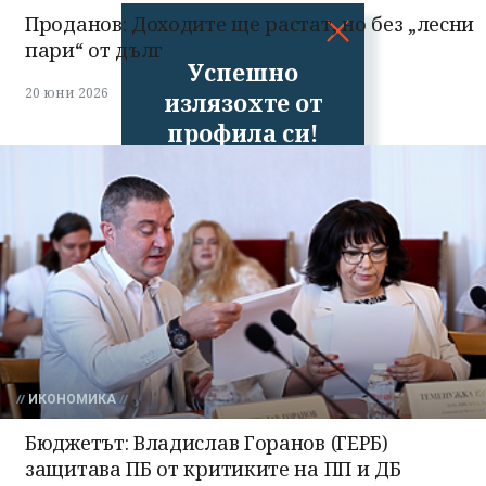
Проданов: Доходите ще растат, но без „лесни
пари“ от дълг
Успешно
20 юни 2026
излязохте от
профила си!
ИКОНОМИКА
Бюджетът: Владислав Горанов (ГЕРБ)
защитава ПБ от критиките на ПП и ДБ