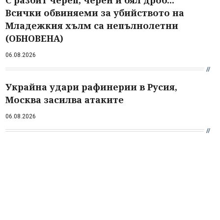
С разбит череп, черен и бял дроб...
Всички обвиняеми за убийството на
Младежкия хълм са непълнолетни
(ОБНОВЕНА)
06.08.2026
Украйна удари рафинерии в Русия,
Москва засилва атаките
06.08.2026