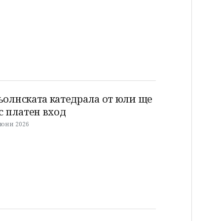
ьолнската катедрала от юли ще
 с платен вход
 юни 2026