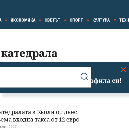
А
ИКОНОМИКА
СВЕТЪТ
СПОРТ
КУЛТУРА
ТЕХ
 катедрала
Успешно излязохте от профила си!
атедралата в Кьолн от днес
зема входна такса от 12 евро
 юли 2026