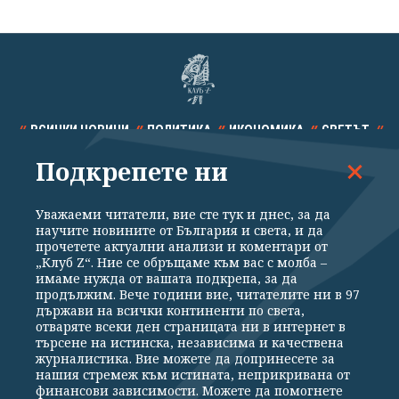
ВСИЧКИ НОВИНИ
ПОЛИТИКА
ИКОНОМИКА
СВЕТЪТ
Подкрепете ни
СПОРТ
КУЛТУРА
ТЕХНОЛОГИИ
КАЛЕЙДОСКОП
МНЕНИЯ
Уважаеми читатели, вие сте тук и днес, за да
научите новините от България и света, и да
прочетете актуални анализи и коментари от
„Клуб Z“. Ние се обръщаме към вас с молба –
имаме нужда от вашата подкрепа, за да
продължим. Вече години вие, читателите ни в 97
Общи условия
Политика за поверителност
държави на всички континенти по света,
отваряте всеки ден страницата ни в интернет в
Реклама
Партньори
Контакти
За Клуб Z
търсене на истинска, независима и качествена
Екип
Подкрепете ни
журналистика. Вие можете да допринесете за
нашия стремеж към истината, неприкривана от
финансови зависимости. Можете да помогнете