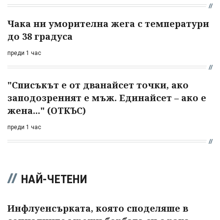
Чака ни уморителна жега с температури
до 38 градуса
преди 1 час
"Списъкът е от дванайсет точки, ако
заподозреният е мъж. Единайсет – ако е
жена..." (ОТКЪС)
преди 1 час
НАЙ-ЧЕТЕНИ
Инфлуенсърката, която споделяше в