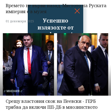
Времето не върви назад. Мястото на Руската
империя е в музея
Успешно
01 декември 2025
излязохте от
профила си!
МНЕНИЯ
Срещу властовия скок на Пеевски - ГЕРБ
трябва да включи ПП-ДБ в мнозинството