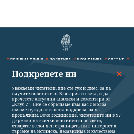
ВСИЧКИ НОВИНИ
ПОЛИТИКА
ИКОНОМИКА
СВЕТЪТ
Подкрепете ни
СПОРТ
КУЛТУРА
ТЕХНОЛОГИИ
КАЛЕЙДОСКОП
МНЕНИЯ
Уважаеми читатели, вие сте тук и днес, за да
научите новините от България и света, и да
прочетете актуални анализи и коментари от
„Клуб Z“. Ние се обръщаме към вас с молба –
имаме нужда от вашата подкрепа, за да
продължим. Вече години вие, читателите ни в 97
Общи условия
Политика за поверителност
държави на всички континенти по света,
отваряте всеки ден страницата ни в интернет в
Реклама
Партньори
Контакти
За Клуб Z
търсене на истинска, независима и качествена