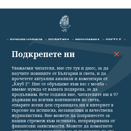
ВСИЧКИ НОВИНИ
ПОЛИТИКА
ИКОНОМИКА
СВЕТЪТ
Подкрепете ни
СПОРТ
КУЛТУРА
ТЕХНОЛОГИИ
КАЛЕЙДОСКОП
МНЕНИЯ
Уважаеми читатели, вие сте тук и днес, за да
научите новините от България и света, и да
прочетете актуални анализи и коментари от
„Клуб Z“. Ние се обръщаме към вас с молба –
имаме нужда от вашата подкрепа, за да
продължим. Вече години вие, читателите ни в 97
Общи условия
Политика за поверителност
държави на всички континенти по света,
отваряте всеки ден страницата ни в интернет в
Реклама
Партньори
Контакти
За Клуб Z
търсене на истинска, независима и качествена
Екип
Подкрепете ни
журналистика. Вие можете да допринесете за
нашия стремеж към истината, неприкривана от
финансови зависимости. Можете да помогнете