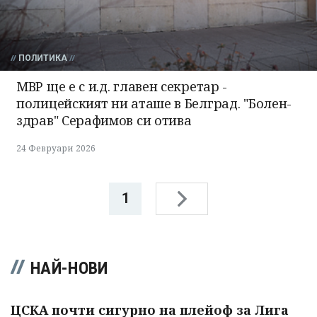
ПОЛИТИКА
МВР ще е с и.д. главен секретар -
полицейският ни аташе в Белград. "Болен-
здрав" Серафимов си отива
24 Февруари 2026
1
НАЙ-НОВИ
ЦСКА почти сигурно на плейоф за Лига