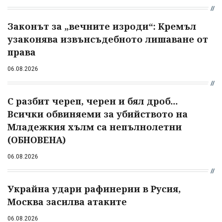
Законът за „вечните изроди“: Кремъл
узаконява извънсъдебното лишаване от
права
06.08.2026
С разбит череп, черен и бял дроб...
Всички обвиняеми за убийството на
Младежкия хълм са непълнолетни
(ОБНОВЕНА)
06.08.2026
Украйна удари рафинерии в Русия,
Москва засилва атаките
06.08.2026