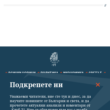
ВСИЧКИ НОВИНИ
ПОЛИТИКА
ИКОНОМИКА
СВЕТЪТ
Подкрепете ни
СПОРТ
КУЛТУРА
ТЕХНОЛОГИИ
КАЛЕЙДОСКОП
МНЕНИЯ
Уважаеми читатели, вие сте тук и днес, за да
научите новините от България и света, и да
прочетете актуални анализи и коментари от
„Клуб Z“. Ние се обръщаме към вас с молба –