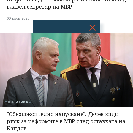
главен секретар на МВР
09 юни 2026
Успешно
излязохте от
профила си!
ПОЛИТИКА
"Обезпокоително напускане". Дечев видя
риск за реформите в МВР след оставката на
Кандев