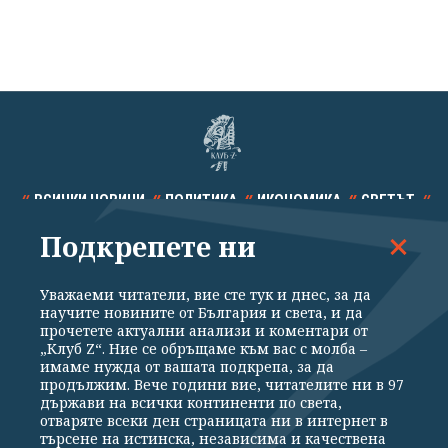
ВСИЧКИ НОВИНИ
ПОЛИТИКА
ИКОНОМИКА
СВЕТЪТ
Подкрепете ни
СПОРТ
КУЛТУРА
ТЕХНОЛОГИИ
КАЛЕЙДОСКОП
МНЕНИЯ
Уважаеми читатели, вие сте тук и днес, за да
научите новините от България и света, и да
прочетете актуални анализи и коментари от
„Клуб Z“. Ние се обръщаме към вас с молба –
имаме нужда от вашата подкрепа, за да
продължим. Вече години вие, читателите ни в 97
Общи условия
Политика за поверителност
държави на всички континенти по света,
отваряте всеки ден страницата ни в интернет в
Реклама
Партньори
Контакти
За Клуб Z
търсене на истинска, независима и качествена