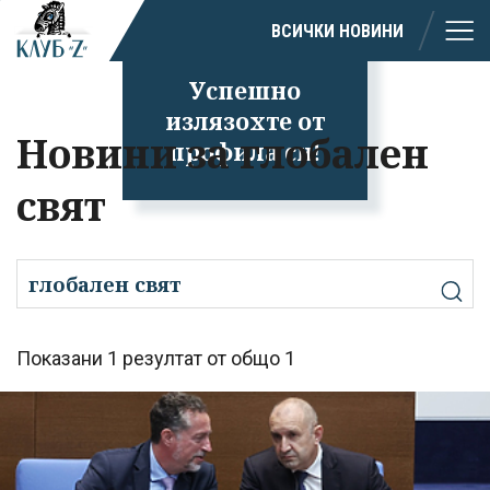
ВСИЧКИ НОВИНИ
Успешно
излязохте от
Новини за глобален
профила си!
свят
Показани 1 резултат от общо 1