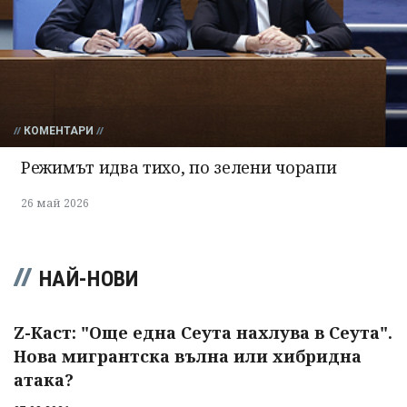
КОМЕНТАРИ
Режимът идва тихо, по зелени чорапи
26 май 2026
НАЙ-НОВИ
Z-Каст: "Още една Сеута нахлува в Сеута".
Нова мигрантска вълна или хибридна
атака?