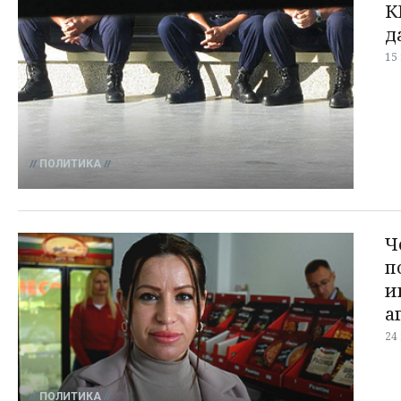
К
д
15
ПОЛИТИКА
Ч
п
и
а
24
ПОЛИТИКА