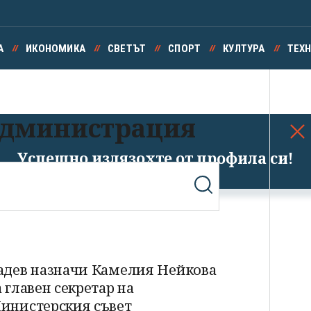
А
ИКОНОМИКА
СВЕТЪТ
СПОРТ
КУЛТУРА
ТЕХ
администрация
Успешно излязохте от профила си!
адев назначи Камелия Нейкова
а главен секретар на
инистерския съвет