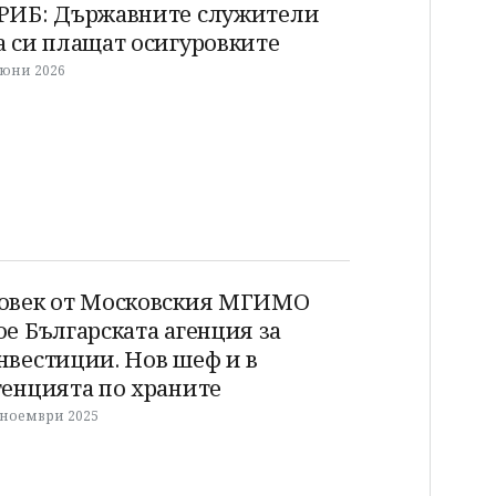
РИБ: Държавните служители
а си плащат осигуровките
 юни 2026
овек от Московския МГИМО
ое Българската агенция за
нвестиции. Нов шеф и в
генцията по храните
 ноември 2025