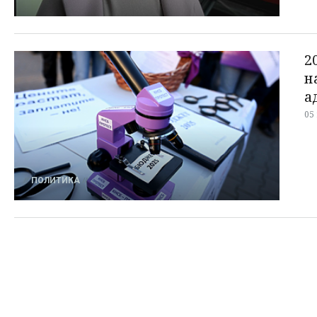
2
н
а
05
ПОЛИТИКА