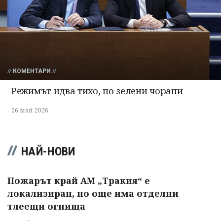
КОМЕНТАРИ
Режимът идва тихо, по зелени чорапи
26 май 2026
НАЙ-НОВИ
Пожарът край АМ „Тракия“ е
локализиран, но още има отделни
тлеещи огнища