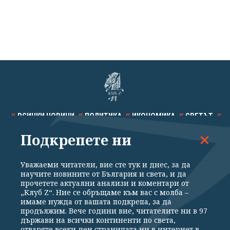
ВСИЧКИ НОВИНИ
ПОЛИТИКА
ИКОНОМИКА
СВЕТЪТ
Подкрепете ни
СПОРТ
КУЛТУРА
ТЕХНОЛОГИИ
КАЛЕЙДОСКОП
МНЕНИЯ
Уважаеми читатели, вие сте тук и днес, за да
научите новините от България и света, и да
прочетете актуални анализи и коментари от
„Клуб Z“. Ние се обръщаме към вас с молба –
имаме нужда от вашата подкрепа, за да
продължим. Вече години вие, читателите ни в 97
Общи условия
Политика за поверителност
държави на всички континенти по света,
отваряте всеки ден страницата ни в интернет в