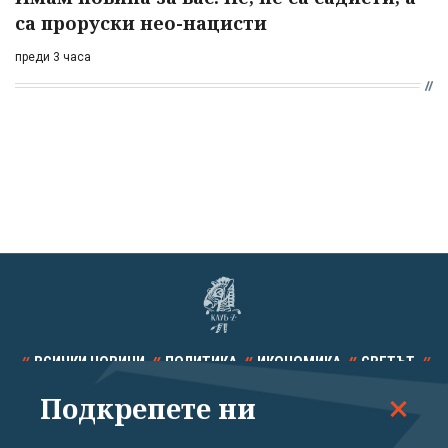
са проруски нео-нацисти
преди 3 часа
ВСИЧКИ НОВИНИ
ПОЛИТИКА
ИКОНОМИКА
СВЕТЪТ
Подкрепете ни
СПОРТ
КУЛТУРА
ТЕХНОЛОГИИ
КАЛЕЙДОСКОП
МНЕНИЯ