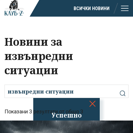
ВСИЧКИ НОВИНИ
Новини за
извънредни
ситуации
Показани 3 резултати от общо 3
Успешно
излязохте от
профила си!