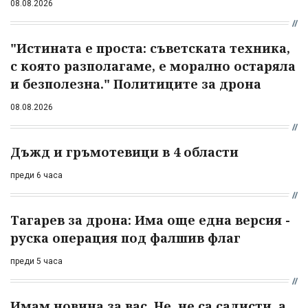
08.08.2026
"Истината е проста: съветската техника,
с която разполагаме, е морално остаряла
и безполезна." Политиците за дрона
08.08.2026
Дъжд и гръмотевици в 4 области
преди 6 часа
Тагарев за дрона: Има още една версия -
руска операция под фалшив флаг
преди 5 часа
Имам новина за вас. Не, не са садисти, а