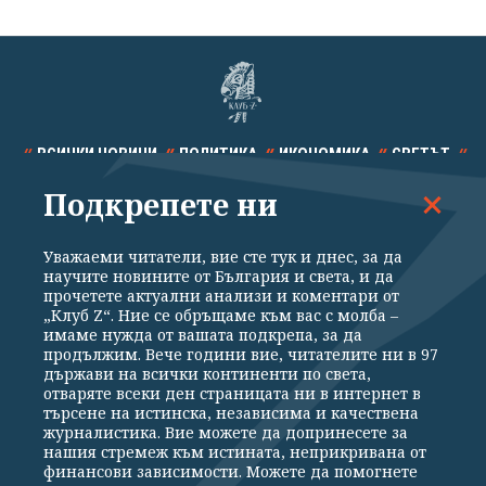
ВСИЧКИ НОВИНИ
ПОЛИТИКА
ИКОНОМИКА
СВЕТЪТ
Подкрепете ни
СПОРТ
КУЛТУРА
ТЕХНОЛОГИИ
КАЛЕЙДОСКОП
МНЕНИЯ
Уважаеми читатели, вие сте тук и днес, за да
научите новините от България и света, и да
прочетете актуални анализи и коментари от
„Клуб Z“. Ние се обръщаме към вас с молба –
имаме нужда от вашата подкрепа, за да
продължим. Вече години вие, читателите ни в 97
Общи условия
Политика за поверителност
държави на всички континенти по света,
отваряте всеки ден страницата ни в интернет в
Реклама
Партньори
Контакти
За Клуб Z
търсене на истинска, независима и качествена
Екип
Подкрепете ни
журналистика. Вие можете да допринесете за
нашия стремеж към истината, неприкривана от
финансови зависимости. Можете да помогнете