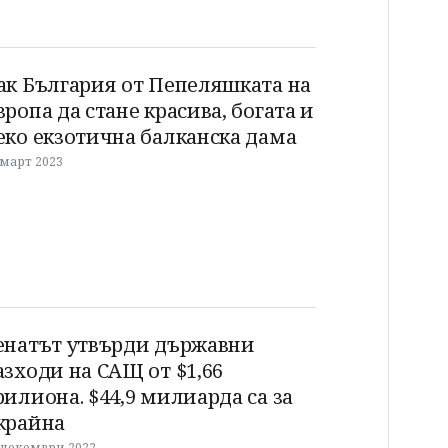
ак България от Пепеляшката на
вропа да стане красива, богата и
еко екзотична балканска дама
 март 2023
енатът утвърди държавни
азходи на САЩ от $1,66
рилиона. $44,9 милиарда са за
крайна
 декември 2022