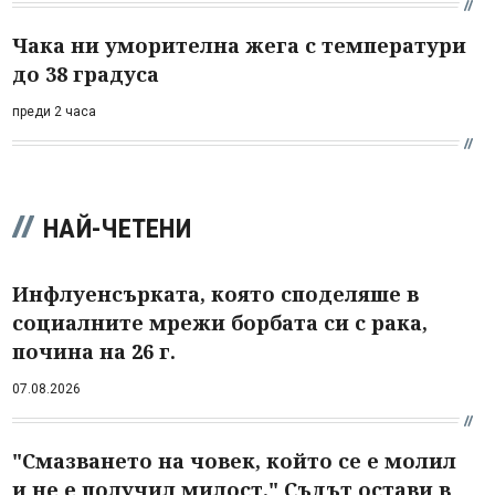
Чака ни уморителна жега с температури
до 38 градуса
преди 2 часа
НАЙ-ЧЕТЕНИ
Инфлуенсърката, която споделяше в
социалните мрежи борбата си с рака,
почина на 26 г.
07.08.2026
"Смазването на човек, който се е молил
и не е получил милост." Съдът остави в