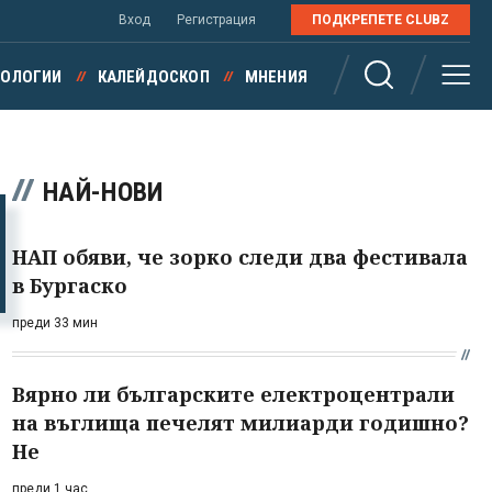
Вход
Регистрация
ПОДКРЕПЕТЕ CLUBZ
НОЛОГИИ
КАЛЕЙДОСКОП
МНЕНИЯ
НАЙ-НОВИ
НАП обяви, че зорко следи два фестивала
в Бургаско
преди 33 мин
Вярно ли българските електроцентрали
на въглища печелят милиарди годишно?
Не
преди 1 час