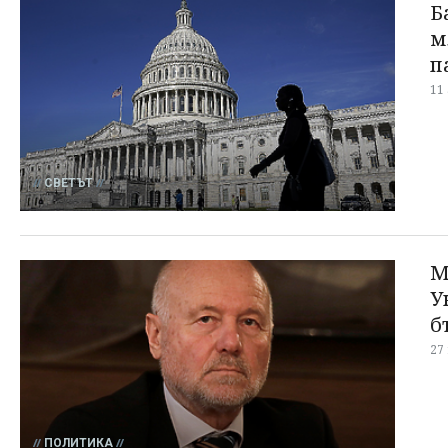
Б
м
п
11
СВЕТЪТ
М
У
б
27
ПОЛИТИКА