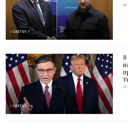
08
СВЕТЪТ
В
н
п
У
16
СВЕТЪТ