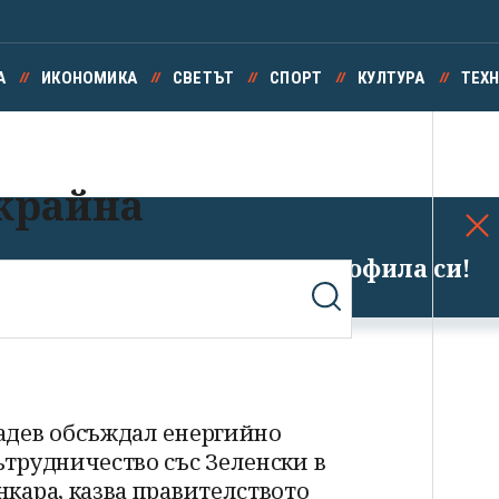
А
ИКОНОМИКА
СВЕТЪТ
СПОРТ
КУЛТУРА
ТЕХ
Украйна
Успешно излязохте от профила си!
адев обсъждал енергийно
ътрудничество със Зеленски в
нкара, казва правителството