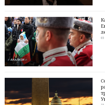
К
Е
л
03
АНАЛИЗИ
С
р
т
У
23