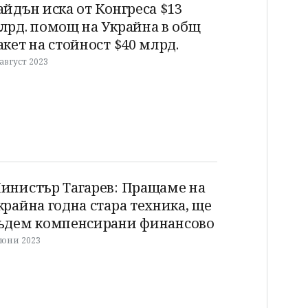
айдън иска от Конгреса $13
лрд. помощ на Украйна в общ
акет на стойност $40 млрд.
 август 2023
инистър Тагарев: Пращаме на
крайна годна стара техника, ще
ъдем компенсирани финансово
 юни 2023