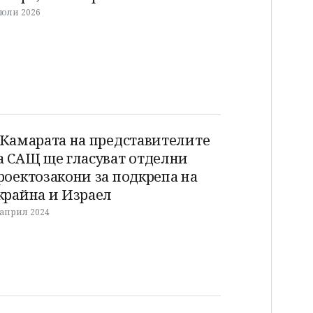
 юли 2026
 Камарата на представителите
а САЩ ще гласуват отделни
роектозакони за подкрепа на
крайна и Израел
 април 2024