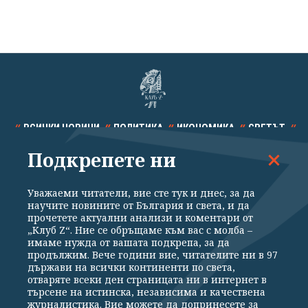
ВСИЧКИ НОВИНИ
ПОЛИТИКА
ИКОНОМИКА
СВЕТЪТ
Подкрепете ни
СПОРТ
КУЛТУРА
ТЕХНОЛОГИИ
КАЛЕЙДОСКОП
МНЕНИЯ
Уважаеми читатели, вие сте тук и днес, за да
научите новините от България и света, и да
прочетете актуални анализи и коментари от
„Клуб Z“. Ние се обръщаме към вас с молба –
имаме нужда от вашата подкрепа, за да
продължим. Вече години вие, читателите ни в 97
Общи условия
Политика за поверителност
държави на всички континенти по света,
отваряте всеки ден страницата ни в интернет в
Реклама
Партньори
Контакти
За Клуб Z
търсене на истинска, независима и качествена
Екип
Подкрепете ни
журналистика. Вие можете да допринесете за