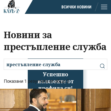
ВСИЧКИ НОВИНИ
Новини за
престъпление служба
Успешно
излязохте от
Показани 1 резултата от общо 2
профила си!