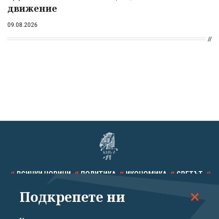
движение
09.08.2026
ВСИЧКИ НОВИНИ
ПОЛИТИКА
ИКОНОМИКА
СВЕТЪТ
Подкрепете ни
СПОРТ
КУЛТУРА
ТЕХНОЛОГИИ
КАЛЕЙДОСКОП
МНЕНИЯ