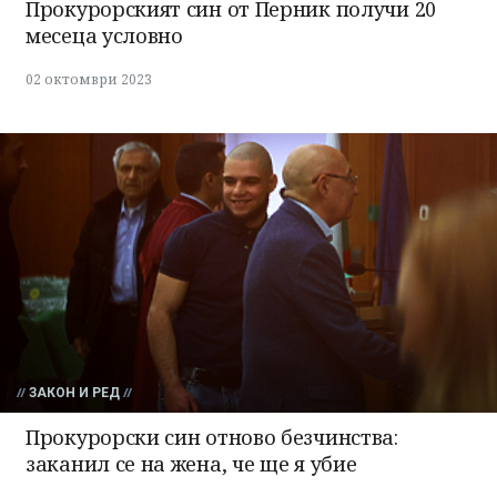
Прокурорският син от Перник получи 20
месеца условно
02 октомври 2023
ЗАКОН И РЕД
Прокурорски син отново безчинства:
заканил се на жена, че ще я убие