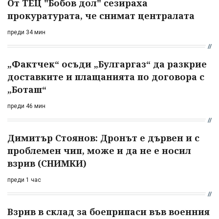
От ТЕЦ "Бобов дол" сезираха
прокуратурата, че снимат централата
преди 34 мин
„Фактчек“ осъди „Булгаргаз“ да разкрие
доставките и плащанията по договора с
„Боташ“
преди 46 мин
Димитър Стоянов: Дронът е дървен и с
проблемен чип, може и да не е носил
взрив (СНИМКИ)
преди 1 час
Взрив в склад за боеприпаси във военния