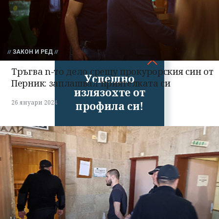
ЗАКОН И РЕД
Тръгва n-то дело срещу прокурорския син от
Успешно
Перник: заплашвал приятелката си
излязохте от
26 януари 2024
профила си!