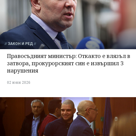
ЗАКОН И РЕД
Правосъдният министър: Откакто е влязъл в
затвора, прокурорският син е извършил 3
нарушения
02 юни 2026