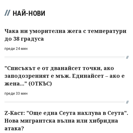
НАЙ-НОВИ
Чака ни уморителна жега с температури
до 38 градуса
преди 24 мин
"Списъкът е от дванайсет точки, ако
заподозреният е мъж. Единайсет – ако е
жена..." (ОТКЪС)
преди 33 мин
Z-Каст: "Още една Сеута нахлува в Сеута".
Нова мигрантска вълна или хибридна
атака?