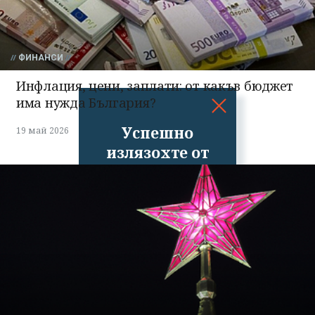
ФИНАНСИ
Инфлация, цени, заплати: от какъв бюджет
има нужда България?
Успешно
19 май 2026
излязохте от
профила си!