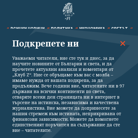
ВСИЧКИ НОВИНИ
ПОЛИТИКА
ИКОНОМИКА
СВЕТЪТ
Подкрепете ни
СПОРТ
КУЛТУРА
ТЕХНОЛОГИИ
КАЛЕЙДОСКОП
МНЕНИЯ
Уважаеми читатели, вие сте тук и днес, за да
научите новините от България и света, и да
прочетете актуални анализи и коментари от
„Клуб Z“. Ние се обръщаме към вас с молба –
имаме нужда от вашата подкрепа, за да
продължим. Вече години вие, читателите ни в 97
Общи условия
Политика за поверителност
държави на всички континенти по света,
отваряте всеки ден страницата ни в интернет в
Реклама
Партньори
Контакти
За Клуб Z
търсене на истинска, независима и качествена
Екип
Подкрепете ни
журналистика. Вие можете да допринесете за
нашия стремеж към истината, неприкривана от
финансови зависимости. Можете да помогнете
единственият поръчител на съдържание да сте
Издател на www.clubz.bg е „Клуб Зебра Медия“ ЕООД, София, ул. "Алеко
вие – читателите.
Константинов" 3. Всички права запазени 2026 „Клуб Зебра Медия“
ЕООД.