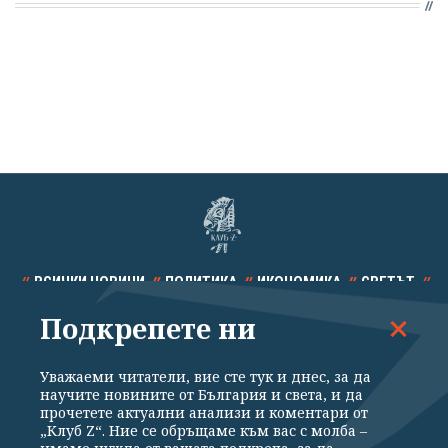
ВСИЧКИ НОВИНИ
ПОЛИТИКА
ИКОНОМИКА
СВЕТЪТ
Подкрепете ни
СПОРТ
КУЛТУРА
ТЕХНОЛОГИИ
КАЛЕЙДОСКОП
МНЕНИЯ
Уважаеми читатели, вие сте тук и днес, за да
научите новините от България и света, и да
прочетете актуални анализи и коментари от
„Клуб Z“. Ние се обръщаме към вас с молба –