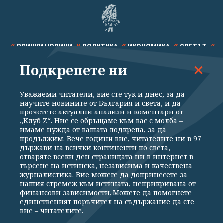
ВСИЧКИ НОВИНИ
ПОЛИТИКА
ИКОНОМИКА
СВЕТЪТ
Подкрепете ни
СПОРТ
КУЛТУРА
ТЕХНОЛОГИИ
КАЛЕЙДОСКОП
МНЕНИЯ
Уважаеми читатели, вие сте тук и днес, за да
научите новините от България и света, и да
прочетете актуални анализи и коментари от
„Клуб Z“. Ние се обръщаме към вас с молба –
имаме нужда от вашата подкрепа, за да
продължим. Вече години вие, читателите ни в 97
Общи условия
Политика за поверителност
държави на всички континенти по света,
отваряте всеки ден страницата ни в интернет в
Реклама
Партньори
Контакти
За Клуб Z
търсене на истинска, независима и качествена
Екип
Подкрепете ни
журналистика. Вие можете да допринесете за
нашия стремеж към истината, неприкривана от
финансови зависимости. Можете да помогнете
единственият поръчител на съдържание да сте
Издател на www.clubz.bg е „Клуб Зебра Медия“ ЕООД, София, ул. "Алеко
вие – читателите.
Константинов" 3. Всички права запазени 2026 „Клуб Зебра Медия“
ЕООД.