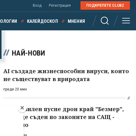
Вход
Регистрация
ПОДКРЕПЕТЕ CLUBZ
НОЛОГИИ
КАЛЕЙДОСКОП
МНЕНИЯ
НАЙ-НОВИ
AI създаде жизнеспособни вируси, които
не съществуват в природата
преди 20 мин
Ако цивилен пусне дрон край "Безмер",
ще бъде съден по законите на САЩ -
невярно
преди 49 мин