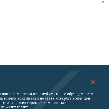
ДОСКОП
МНЕНИЯ
ализи и коментари от „Клуб Z“. Ние се обръщаме към
ни
а всички континенти по света, отваряте всеки ден
есете за нашия стремеж към истината,
ие – читателите.