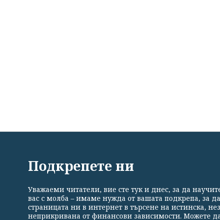
ВСИЧКИ НОВИНИ
ПОЛИТИКА
ИКОНОМИКА
Подкрепете ни
Уважаеми читатели, вие сте тук и днес, за да научи
Общи условия
Политика за поверителност
Реклама
вас с молба – имаме нужда от вашата подкрепа, за д
страницата ни в интернет в търсене на истинска, н
неприкривана от финансови зависимости. Можете да