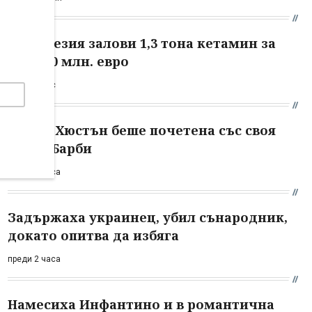
Индонезия залови 1,3 тона кетамин за
над 100 млн. евро
преди 1 час
Уитни Хюстън беше почетена със своя
кукла Барби
преди 2 часа
Задържаха украинец, убил сънародник,
докато опитва да избяга
преди 2 часа
Намесиха Инфантино и в романтична