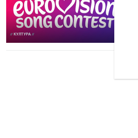
"
19
КУЛТУРА