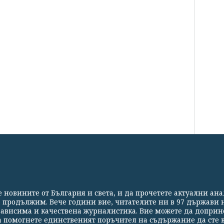
СВЕТЪТ
СПОРТ
КУЛТУРА
ТЕХНОЛОГИИ
КАЛЕЙ
те новините от България и света, и да прочетете актуални ан
Партньори
Контакти
За Клуб Z
Екип
Подкрепете 
а продължим. Вече години вие, читателите ни в 97 държави н
езависима и качествена журналистика. Вие можете да доприн
 помогнете единственият поръчител на съдържание да сте в