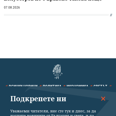
07.08.2026
ВСИЧКИ НОВИНИ
ПОЛИТИКА
ИКОНОМИКА
СВЕТЪТ
Подкрепете ни
СПОРТ
КУЛТУРА
ТЕХНОЛОГИИ
КАЛЕЙДОСКОП
МНЕНИЯ
Уважаеми читатели, вие сте тук и днес, за да
научите новините от България и света, и да