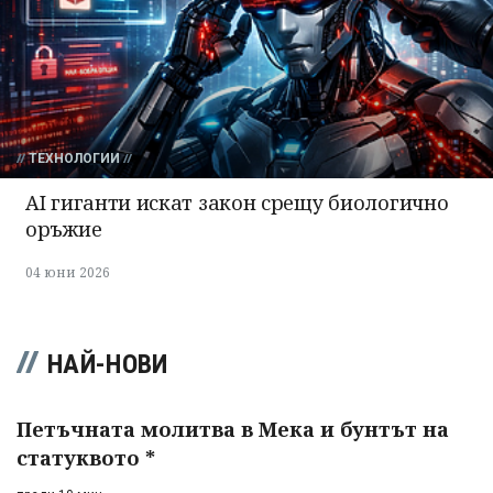
ТЕХНОЛОГИИ
AI гиганти искат закон срещу биологично
оръжие
04 юни 2026
НАЙ-НОВИ
Петъчната молитва в Мека и бунтът на
статуквото *