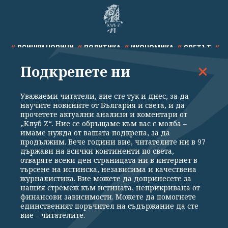
ВСИЧКИ НОВИНИ
ПОЛИТИКА
ИКОНОМИКА
СВЕТЪТ
Подкрепете ни
СПОРТ
КУЛТУРА
ТЕХНОЛОГИИ
КАЛЕЙДОСКОП
МНЕНИЯ
Уважаеми читатели, вие сте тук и днес, за да
научите новините от България и света, и да
прочетете актуални анализи и коментари от
„Клуб Z“. Ние се обръщаме към вас с молба –
имаме нужда от вашата подкрепа, за да
продължим. Вече години вие, читателите ни в 97
Общи условия
Политика за поверителност
държави на всички континенти по света,
отваряте всеки ден страницата ни в интернет в
Реклама
Партньори
Контакти
За Клуб Z
търсене на истинска, независима и качествена
Екип
Подкрепете ни
журналистика. Вие можете да допринесете за
нашия стремеж към истината, неприкривана от
финансови зависимости. Можете да помогнете
единственият поръчител на съдържание да сте
Издател на www.clubz.bg е „Клуб Зебра Медия“ ЕООД, София, ул. "Алеко
вие – читателите.
Константинов" 3. Всички права запазени 2026 „Клуб Зебра Медия“
ЕООД.