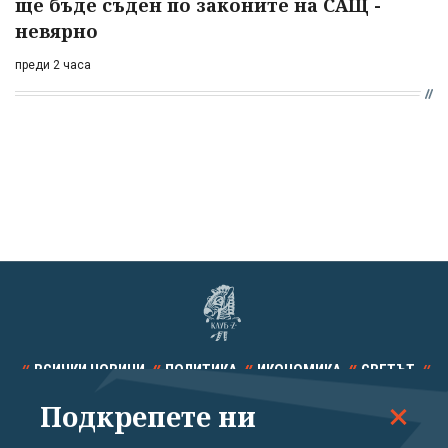
ще бъде съден по законите на САЩ -
невярно
преди 2 часа
ВСИЧКИ НОВИНИ
ПОЛИТИКА
ИКОНОМИКА
СВЕТЪТ
Подкрепете ни
СПОРТ
КУЛТУРА
ТЕХНОЛОГИИ
КАЛЕЙДОСКОП