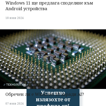
Windows 11 ще предлага споделяне към
Android устройства
18 юни 2024
ТЕХНОЛОГИИ
Успешно
Обречен ли е Windows 10 заради AI?
излязохте от
07 юни 2024
профила си!