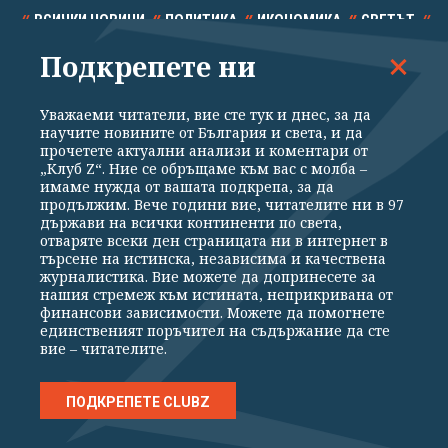
ВСИЧКИ НОВИНИ
ПОЛИТИКА
ИКОНОМИКА
СВЕТЪТ
Подкрепете ни
СПОРТ
КУЛТУРА
ТЕХНОЛОГИИ
КАЛЕЙДОСКОП
МНЕНИЯ
Уважаеми читатели, вие сте тук и днес, за да
научите новините от България и света, и да
прочетете актуални анализи и коментари от
„Клуб Z“. Ние се обръщаме към вас с молба –
имаме нужда от вашата подкрепа, за да
продължим. Вече години вие, читателите ни в 97
Общи условия
Политика за поверителност
държави на всички континенти по света,
отваряте всеки ден страницата ни в интернет в
Реклама
Партньори
Контакти
За Клуб Z
търсене на истинска, независима и качествена
Екип
Подкрепете ни
журналистика. Вие можете да допринесете за
нашия стремеж към истината, неприкривана от
финансови зависимости. Можете да помогнете
единственият поръчител на съдържание да сте
Издател на www.clubz.bg е „Клуб Зебра Медия“ ЕООД, София, ул. "Алеко
вие – читателите.
Константинов" 3. Всички права запазени 2026 „Клуб Зебра Медия“
ЕООД.
Препечатването на материали, снимки и видео от www.clubz.bg без
разрешение ще бъде преследвано по съдебен път, съгласно
ПОДКРЕПЕТЕ CLUBZ
ОБЩИТЕ УСЛОВИЯ