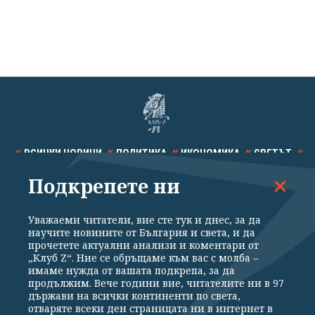
ВСИЧКИ НОВИНИ
ПОЛИТИКА
ИКОНОМИКА
СВЕТЪТ
Подкрепете ни
СПОРТ
КУЛТУРА
ТЕХНОЛОГИИ
КАЛЕЙДОСКОП
МНЕНИЯ
Уважаеми читатели, вие сте тук и днес, за да
научите новините от България и света, и да
прочетете актуални анализи и коментари от
„Клуб Z“. Ние се обръщаме към вас с молба –
имаме нужда от вашата подкрепа, за да
продължим. Вече години вие, читателите ни в 97
Общи условия
Политика за поверителност
държави на всички континенти по света,
отваряте всеки ден страницата ни в интернет в
Реклама
Партньори
Контакти
За Клуб Z