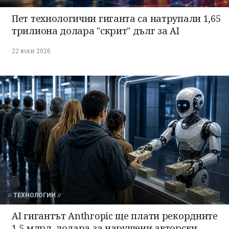
Пет технологични гиганта са натрупали 1,65
трилиона долара "скрит" дълг за AI
22 юли 2026
ТЕХНОЛОГИИ
AI гигантът Anthropic ще плати рекордните
1,5 млрд. долара за нарушени авторски