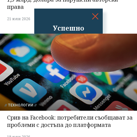
права
21 юли 2026
Успешно
излязохте от
профила си!
ТЕХНОЛОГИИ
Срив на Facebook: потребители съобщават за
проблеми с достъпа до платформата
19 юли 2026