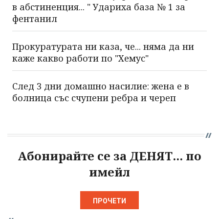
в абстиненция... " Удариха база № 1 за
фентанил
Прокуратурата ни каза, че... няма да ни
каже какво работи по "Хемус"
След 3 дни домашно насилие: жена е в
болница със счупени ребра и череп
Абонирайте се за ДЕНЯТ... по
имейл
ПРОЧЕТИ