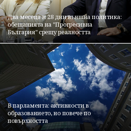
Два месеца и 28 дни външна политика:
обещанията на "Прогресивна
България" срещу реалността
Успешно
излязохте от
профила си!
В парламента: активности в
образованието, но повече по
повърхността