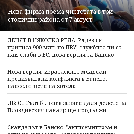
Нова фирма поема чистотата в три
столични района от 7 август
ДЕНЯТ В НЯКОЛКО РЕДА: Радев си
приписа 900 млн. по ПВУ, службите ни са
най-слаби в ЕС, нова версия за Банско
Нова версия: израелските младежи
предизвикали конфликта в Банско,
нанесли щети на хотела
ДБ: От Гълъб Донев зависи дали делото за
Пловдивския панаир ще продължи
Скандалът в Банско: "антисемитизъм и