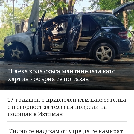
И лека кола скъса мантинелата като
хартия - обърна се по таван
17-годишен е привлечен към наказателна
отговорност за телесни повреди на
полицаи в Ихтиман
"Силно се надявам от утре да се намират