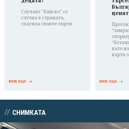
децата?
търсе
Бълга
Случаят "Банско" се
ценат
случва в страната,
спасила своите евреи
Проток
“замра
спораз
“Боташ
като и
карта з
ВИЖ ОЩЕ
ВИЖ ОЩЕ
СНИМКАТА