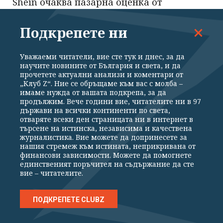
Shein очаква пазарна оценка от
"скромните" 30 - 40 милиарда долара
Подкрепете ни
КРИБ настоява СОС да започне
концесиониране на "Топлофикация
Уважаеми читатели, вие сте тук и днес, за да
София"
научите новините от България и света, и да
прочетете актуални анализи и коментари от
„Клуб Z“. Ние се обръщаме към вас с молба –
имаме нужда от вашата подкрепа, за да
Двадесет и пет щата съдят
продължим. Вече години вие, читателите ни в 97
администрацията на Тръмп за новите
държави на всички континенти по света,
мита
отваряте всеки ден страницата ни в интернет в
търсене на истинска, независима и качествена
журналистика. Вие можете да допринесете за
Какво изхвърля ТЕЦ "Бобов дол" -
нашия стремеж към истината, неприкривана от
финансови зависимости. Можете да помогнете
доброволци стриймват в реално време
единственият поръчител на съдържание да сте
вие – читателите.
ПОДКРЕПЕТЕ CLUBZ
Клуб Z - вече и във Viber