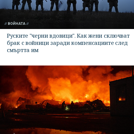
ВОЙНАТА
Руските "черни вдовици". Как жени сключват
брак с войници заради компенсациите след
смъртта им