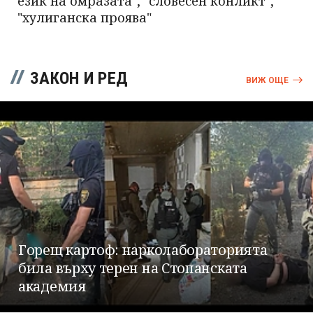
език на омразата", "словесен конликт",
"хулиганска проява"
ЗАКОН И РЕД
ВИЖ ОЩЕ
Горещ картоф: нарколабораторията
била върху терен на Стопанската
академия