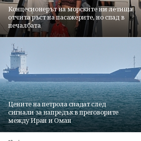
Концесионерът на морските ни летища
отчита ръст на пасажерите, но спад в
печалбата
Цените на петрола спадат след
сигнали за напредък в преговорите
между Иран и Оман