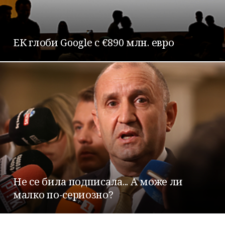
ЕК глоби Google с €890 млн. евро
Не се била подписала... А може ли
малко по-сериозно?