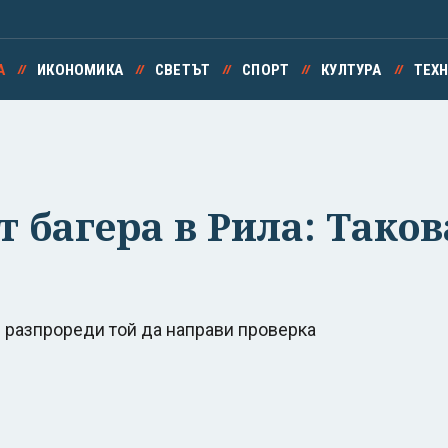
А
ИКОНОМИКА
СВЕТЪТ
СПОРТ
КУЛТУРА
ТЕХ
т багера в Рила: Тако
я разпрореди той да направи проверка