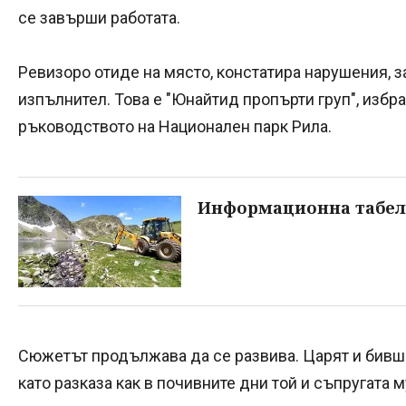
се завърши работата.
Ревизоро отиде на място, констатира нарушения, з
изпълнител. Това е "Юнайтид пропърти груп", избр
ръководството на Национален парк Рила.
Информационна табела 
Сюжетът продължава да се развива. Царят и бивш 
като разказа как в почивните дни той и съпругата м