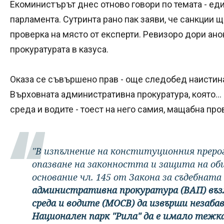
Екоминистърът днес отново говори по темата - един
парламента. Сутринта рано пак заяви, че санкции 
проверка на място от експерти. Ревизоро дори ано
прокуратурата в казуса.
Оказа се съвършено прав - още следобед наистин
Върховната административна прокуратура, която..
среда и водите - тоест на него самия, мащабна про
"В изпълнение на конституционния преро
опазване на законността и защита на об
основание чл. 145 от Закона за съдебнат
административна прокуратура (ВАП) въз
среда и водите (МОСВ) да извърши незабав
Национален парк "Рила" да е имало тежк