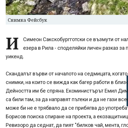
Снимка Фейсбук
И
Симеон Сакскобургготски се възмути от на
езера в Рила - споделяйки личен разказ за
уикенд.
Скандалът върви от началото на седмицата, когат
снимки, на които се вижда как багер работи в близ
Дейността им бе спряна. Екоминистърът Емил Дим
са били там, за да направят пътеки и да не гази все
може би не е трябвало да се прибягва до употреба
Борисов поиска спиране на проекта, а екозащитн
Ревизоро да седнат, да пият "билков чай, мента, гло