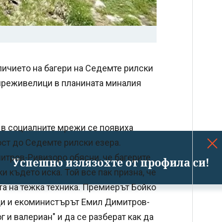
личието на багери на Седемте рилски
 преживелици в планината миналия
о в социалните мрежи се появиха
ост до Седемте рилски езера.
итров-Ривизоро обясни, че багерите
Успешно излязохте от профила си!
ки където иска. Той все пак призна, че
та на тежка техника. Премиерът Бойко
ици и екоминистърът Емил Димитров-
г и валериан" и да се разберат как да