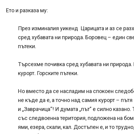
Ето и разказа му:
През изминалия уикенд Царицата и аз се раз
сред хубавата ни природа. Боровец – един св
пътеки.
Търсехме почивка сред хубавата ни природа.
курорт. Горските пътеки.
Но вместо да се насладим на спокоен следоб
не къде да е, а точно над самия курорт – път
и „Заврачица“! И думата „път” е силно казано.
със следвоенна територия, подложена на бом
ями, езера, скали, кал. Достъпен е, и то труд