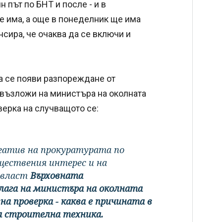
 път по БНТ и после - и в
ще има, а още в понеделник ще има
нсира, че очаква да се включи и
а се появи разпореждане от
. възложи на министъра на околната
верка на случващото се:
гатив на прокуратурата по
ществения интерес и на
а власт
Върховната
лага на министъра на околната
на проверка - каква е причината в
а строителна техника.