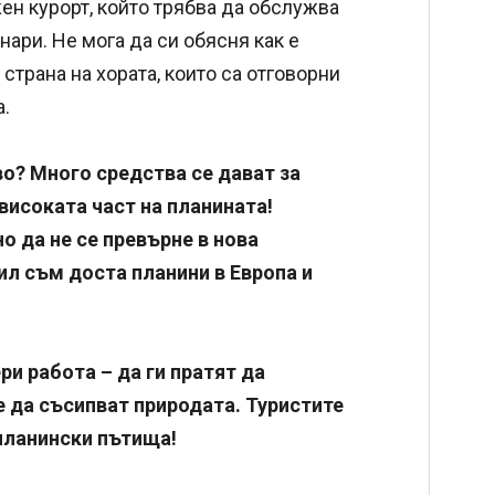
ен курорт, който трябва да обслужва
нари. Не мога да си обясня как е
трана на хората, които са отговорни
а.
о? Много средства се дават за
 високата част на планината!
 да не се превърне в нова
ил съм доста планини в Европа и
ри работа – да ги пратят да
е да съсипват природата. Туристите
планински пътища!