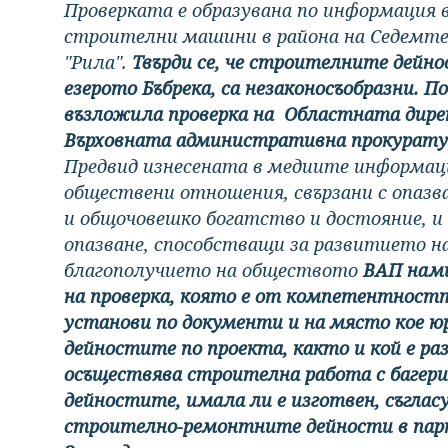
Проверката е образувана по информация 
строителни машини в района на Седемте 
"Рила".
Твърди се, че строителните дейно
езерото Бъбрека, са незаконосъобразни. 
възложила проверка на Областната дирек
Върховната административна прокурату
Предвид изнесената в медиите информац
обществени отношения, свързани с опазв
и общочовешко богатство и достояние, и
опазване, способстващи за развитието на
благополучието на обществото
ВАП нами
на проверка, която е от компетентностт
установи по документи и на място кое ю
дейностите по проекта, както и кой е раз
осъществява строителна работа с багер
дейностите, имала ли е изготвен, съгласу
строително-ремонтните дейности в парк