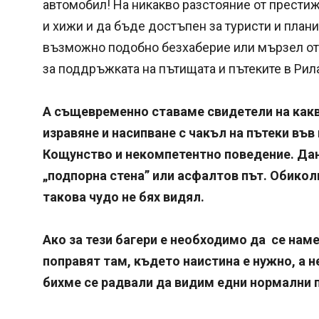
автомобил! На никакво разстояние от престиж
и хижи и да бъде достъпен за туристи и плани
възможно подобно безхаберие или мързел от с
за поддръжката на пътищата и пътеките в Рил
А същевременно ставаме свидетели на какв
изравяне и насипване с чакъл на пътеки във
Кощунство и некомпетентно поведение. Дано
„подпорна стена” или асфалтов път. Обикол
такова чудо не бях видял.
Ако за тези багери е необходимо да се наме
поправят там, където наистина е нужно, а н
бихме се радвали да видим едни нормални 