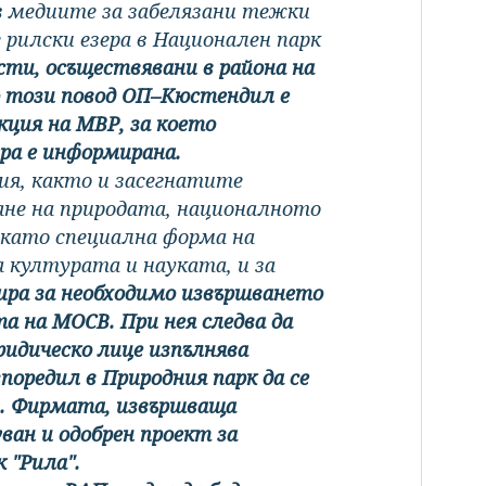
в медиите за забелязани тежки
рилски езера в Национален парк
сти, осъществявани в района на
По този повод ОП–Кюстендил е
ция на МВР, за което
ра е информирана.
ия, както и засегнатите
ане на природата, националното
 като специална форма на
 културата и науката, и за
ра за необходимо извършването
а на МОСВ. При нея следва да
ридическо лице изпълнява
поредил в Природния парк да се
и. Фирмата, извършваща
ван и одобрен проект за
 "Рила".