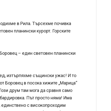
ходихме в Рила. Търсехме почивка
етовен планински курорт. Горските
 Боровец – един световен планински
ед, изтърпяхме същински ужас! И то
я от Боровец в посока хижите „Марица“
 Този друм там мога да сравня само
бардировка. Път просто няма! Има
но, единствено с високопроходим