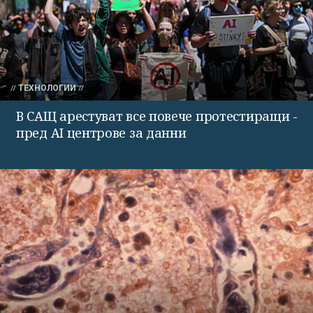
ТЕХНОЛОГИИ
В САЩ арестуват все повече протестиращи -
пред AI центрове за данни