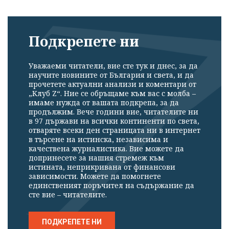
Подкрепете ни
Успешно
Уважаеми читатели, вие сте тук и днес, за да
излязохте от
научите новините от България и света, и да
прочетете актуални анализи и коментари от
профила си!
„Клуб Z“. Ние се обръщаме към вас с молба –
имаме нужда от вашата подкрепа, за да
продължим. Вече години вие, читателите ни
в 97 държави на всички континенти по света,
отваряте всеки ден страницата ни в интернет
в търсене на истинска, независима и
качествена журналистика. Вие можете да
допринесете за нашия стремеж към
истината, неприкривана от финансови
зависимости. Можете да помогнете
единственият поръчител на съдържание да
сте вие – читателите.
ПОДКРЕПЕТЕ НИ