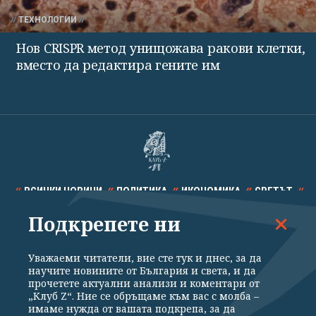
ТЕХНОЛОГИИ
Нов CRISPR метод унищожава ракови клетки,
вместо да редактира гените им
ВСИЧКИ НОВИНИ
ПОЛИТИКА
ИКОНОМИКА
СВЕТЪТ
Подкрепете ни
СПОРТ
КУЛТУРА
ТЕХНОЛОГИИ
КАЛЕЙДОСКОП
МНЕНИЯ
Уважаеми читатели, вие сте тук и днес, за да
научите новините от България и света, и да
прочетете актуални анализи и коментари от
„Клуб Z“. Ние се обръщаме към вас с молба –
имаме нужда от вашата подкрепа, за да