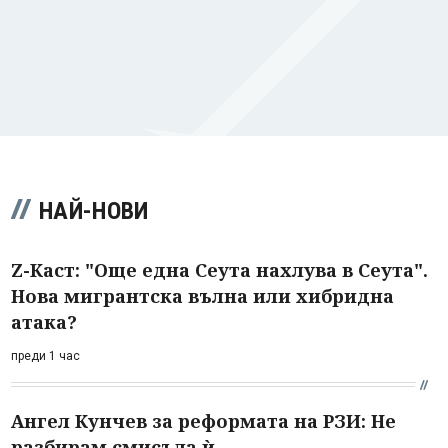
НАЙ-НОВИ
Z-Каст: "Още една Сеута нахлува в Сеута".
Нова мигрантска вълна или хибридна
атака?
преди 1 час
Ангел Кунчев за реформата на РЗИ: Не
разбирам смисъла ѝ