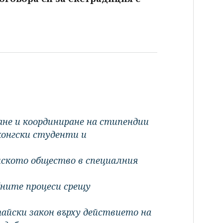
й
ане и координиране на стипендии
конгски студенти и
нското общество в специалния
бните процеси срещу
айски закон върху действието на