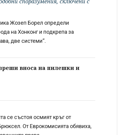
одобни споразумения, сключени с
тика Жозеп Борел определи
ода на Хонконг и подкрепа за
ава, две системи“.
азреши вноса на пилешки и
а се състоя осмият кръг от
рюксел. От Еврокомисията обявиха,