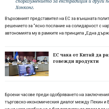
споразумението за екстрадиция и други п
Хонконг.
Върховният представител на ЕС за външната поли
решението за "ясно послание на солидарност с нар
автономията му в рамките на принципа „Една държ
ЕС чака от Китай да р
говежди продукти
Броени часове преди одобряването на заключеният
търговско-икономическия диалог между Пекин и Б