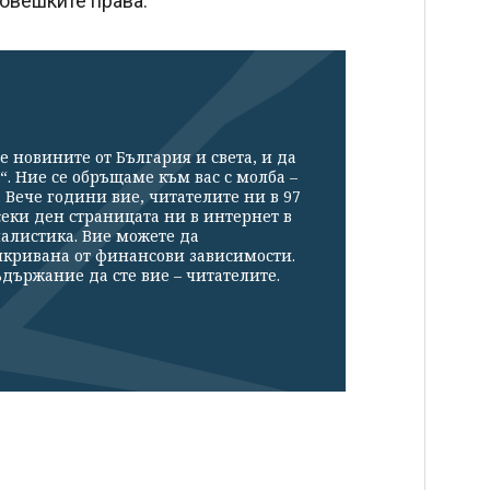
човешките права.
е новините от България и света, и да
“. Ние се обръщаме към вас с молба –
Вече години вие, читателите ни в 97
секи ден страницата ни в интернет в
налистика. Вие можете да
икривана от финансови зависимости.
държание да сте вие – читателите.