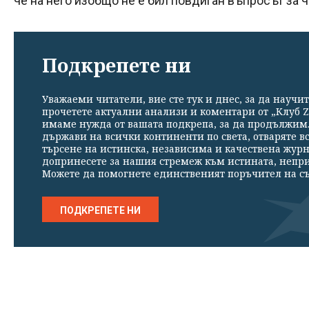
че на него изобщо не е бил повдиган въпросът за 
Подкрепете ни
Уважаеми читатели, вие сте тук и днес, за да научит
прочетете актуални анализи и коментари от „Клуб Z
имаме нужда от вашата подкрепа, за да продължим. 
държави на всички континенти по света, отваряте в
търсене на истинска, независима и качествена жур
допринесете за нашия стремеж към истината, непр
Можете да помогнете единственият поръчител на съ
ПОДКРЕПЕТЕ НИ