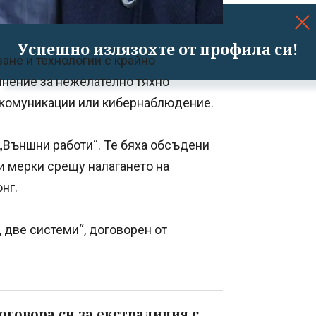
Успешно излязохте от профила си!
ане и технологии с крайно
мнение за нежелателно тяхно
 комуникации или кибернаблюдение.
т „Външни работи“. Те бяха обсъдени
ни мерки срещу налагането на
нг.
 две системи“, договорен от
говора си за екстрадиция с