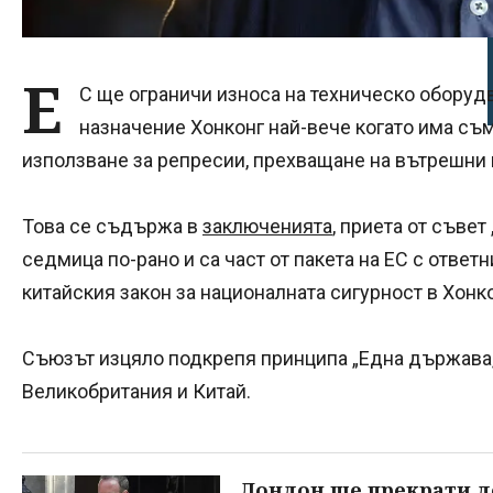
Е
С ще ограничи износа на техническо оборудв
назначение Хонконг най-вече когато има съ
използване за репресии, прехващане на вътрешни
Това се съдържа в
заключенията
, приета от съве
седмица по-рано и са част от пакета на ЕС с ответ
китайския закон за националната сигурност в Хонко
Съюзът изцяло подкрепя принципа „Една държава,
Великобритания и Китай.
Лондон ще прекрати до