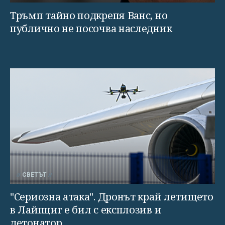
Тръмп тайно подкрепя Ванс, но
публично не посочва наследник
СВЕТЪТ
"Сериозна атака". Дронът край летището
в Лайпциг е бил с експлозив и
детонатор