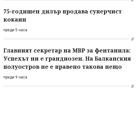
75-годишен дилър продава суперчист
кокаин
преди 5 часа
Главният секретар на МВР за фентанила:
Успехът ни е грандиозен. На Балканския
полуостров не е правено такова нещо
преди 9 часа