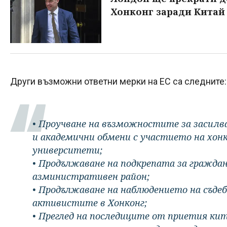
Хонконг заради Кита
Други възможни ответни мерки на ЕС са следните:
• Проучване на възможностите за засилв
и академични обмени с участието на хон
университети;
• Продължаване на подкрепата за гражда
азминистративен район;
• Продължаване на наблюдението на съде
активистите в Хонконг;
• Преглед на последиците от приетия кит