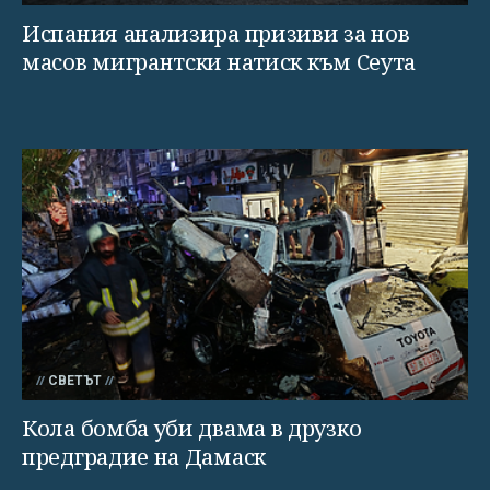
Испания анализира призиви за нов
масов мигрантски натиск към Сеута
СВЕТЪТ
Кола бомба уби двама в друзко
предградие на Дамаск