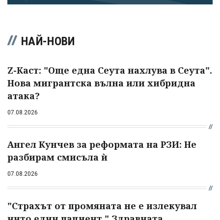
НАЙ-НОВИ
Z-Каст: "Още една Сеута нахлува в Сеута".
Нова мигрантска вълна или хибридна
атака?
07.08.2026
Ангел Кунчев за реформата на РЗИ: Не
разбирам смисъла ѝ
07.08.2026
"Страхът от промяната не е излекувал
нито един пациент." Здравната