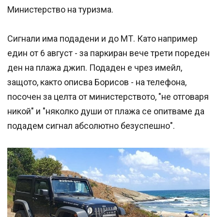
Министерство на туризма.
Сигнали има подадени и до МТ. Като например
един от 6 август - за паркиран вече трети пореден
ден на плажа джип. Подаден е чрез имейл,
защото, както описва Борисов - на телефона,
посочен за целта от министерството, "не отговаря
никой" и "няколко души от плажа се опитваме да
подадем сигнал абсолютно безуспешно".