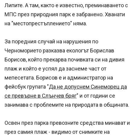
Липите. A там, както е известно, преминаването с
МПС през природния парк е забранено. Хванати
на "местопрестъплението" няма.
За поредния случай на нарушения по
Черноморието разказва екологът Борислав
Борисов, който прекарва почивката си на дивия
плаж и който е успял да заснеме част от
мепесетата. Борисов е и администратор на
фейсбук групата "
Да не допуснем Синеморец да
се превърне в Слънчев бряг
" и от години се
занимава с проблемите на природата в общината.
Освен през парка превозните средства минават и
през самия плаж - видимо от снимките на