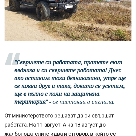
"Свършете си работата, пратете екип
веднага и си свършете работата! Днес
ако оставим този безнаказано, утре ще
се появи друг и така, докато се усетим,
ще е пълно с коли на защитена
територия"
- се настоява в сигнала.
От министерството решават да си свършат
работата. На 11 август. А на 18 август до
жалбоподателите идва и отговор, в който се