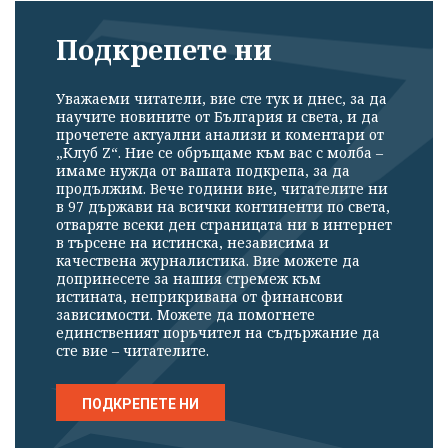
Подкрепете ни
Уважаеми читатели, вие сте тук и днес, за да
научите новините от България и света, и да
прочетете актуални анализи и коментари от
„Клуб Z“. Ние се обръщаме към вас с молба –
имаме нужда от вашата подкрепа, за да
продължим. Вече години вие, читателите ни
в 97 държави на всички континенти по света,
отваряте всеки ден страницата ни в интернет
в търсене на истинска, независима и
качествена журналистика. Вие можете да
допринесете за нашия стремеж към
истината, неприкривана от финансови
зависимости. Можете да помогнете
единственият поръчител на съдържание да
сте вие – читателите.
ПОДКРЕПЕТЕ НИ