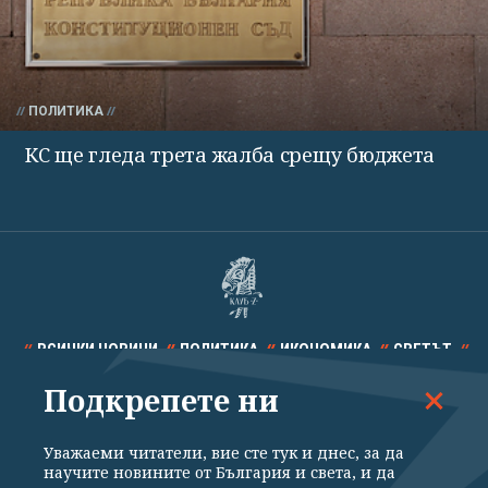
ПОЛИТИКА
КС ще гледа трета жалба срещу бюджета
ВСИЧКИ НОВИНИ
ПОЛИТИКА
ИКОНОМИКА
СВЕТЪТ
Подкрепете ни
СПОРТ
КУЛТУРА
ТЕХНОЛОГИИ
КАЛЕЙДОСКОП
МНЕНИЯ
Уважаеми читатели, вие сте тук и днес, за да
научите новините от България и света, и да