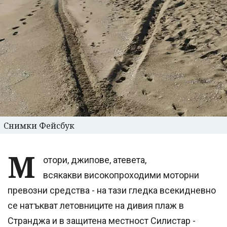
Снимки Фейсбук
М
отори, джипове, атевета,
всякакви високопроходими моторни
превозни средства - на тази гледка всекидневно
се натъкват летовниците на дивия плаж в
Странджа и в защитена местност Силистар -