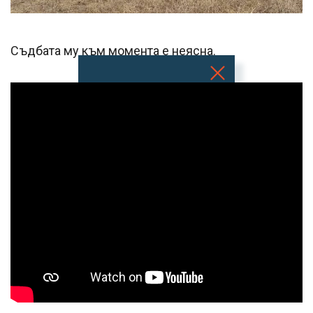
Съдбата му към момента е неясна.
Успешно
излязохте от
профила си!