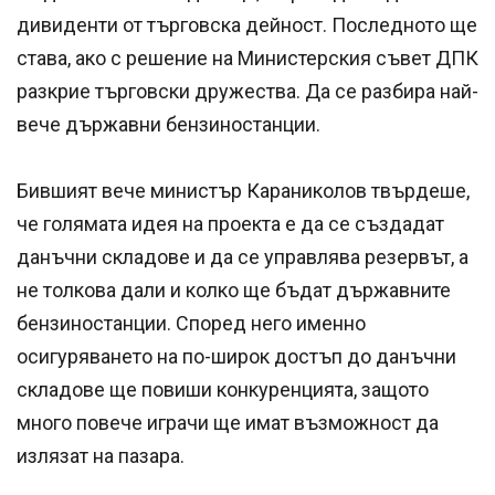
дивиденти от търговска дейност. Последното ще
става, ако с решение на Министерския съвет ДПК
разкрие търговски дружества. Да се разбира най-
вече държавни бензиностанции.
Бившият вече министър Караниколов твърдеше,
че голямата идея на проекта е да се създадат
данъчни складове и да се управлява резервът, а
не толкова дали и колко ще бъдат държавните
бензиностанции. Според него именно
осигуряването на по-широк достъп до данъчни
складове ще повиши конкуренцията, защото
много повече играчи ще имат възможност да
излязат на пазара.