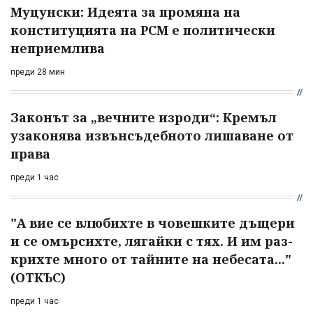
Муцунски: Идеята за промяна на
конституцията на РСМ е политически
неприемлива
преди 28 мин
Законът за „вечните изроди“: Кремъл
узаконява извънсъдебното лишаване от
права
преди 1 час
"А вие се влюбихте в чо­вешките дъщери
и се омърсихте, лягайки с тях. И им раз­
крихте много от тайните на небесата..."
(ОТКЪС)
преди 1 час