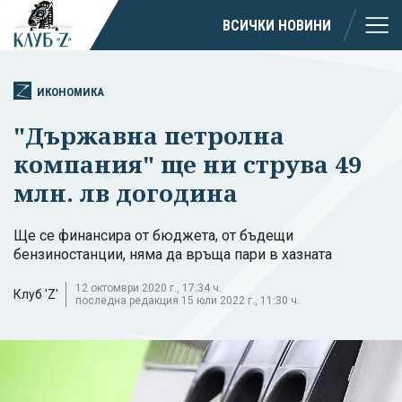
ВСИЧКИ НОВИНИ
ИКОНОМИКА
"Държавна петролна
компания" ще ни струва 49
млн. лв догодина
Ще се финансира от бюджета, от бъдещи
бензиностанции, няма да връща пари в хазната
12 октомври 2020 г., 17:34 ч.
Клуб 'Z'
последна редакция 15 юли 2022 г., 11:30 ч.