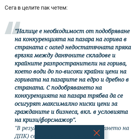
Сега в целите пак четем:
"Налице е необходимост от подобряване
на конкуренцията на пазара на горива в
страната с оглед недостатъчната пряка
връзка между данъчните складове и
крайните разпространители на горива,
което води до по-високи крайни цени на
горивата на пазарите на едро и дребно в
страната. С подобряването на
конкуренцията на пазара трябва да се
осигурят максимално ниски цени за
гражданите и бизнеса, вкл. в условията
на кризи/форсмажор".
"В резултат на това
(заработването на
ДПК)
се очаква да се постигне