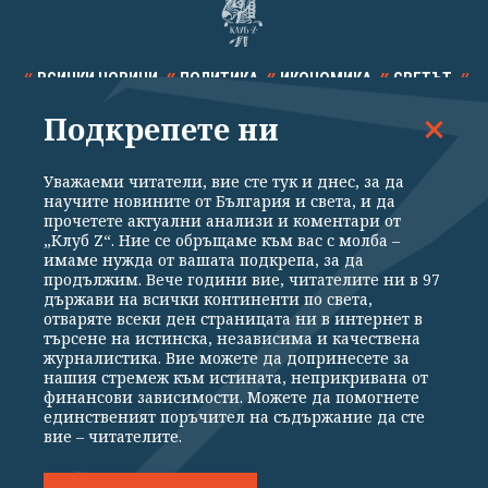
ВСИЧКИ НОВИНИ
ПОЛИТИКА
ИКОНОМИКА
СВЕТЪТ
Подкрепете ни
СПОРТ
КУЛТУРА
ТЕХНОЛОГИИ
КАЛЕЙДОСКОП
МНЕНИЯ
Уважаеми читатели, вие сте тук и днес, за да
научите новините от България и света, и да
прочетете актуални анализи и коментари от
„Клуб Z“. Ние се обръщаме към вас с молба –
имаме нужда от вашата подкрепа, за да
продължим. Вече години вие, читателите ни в 97
Общи условия
Политика за поверителност
държави на всички континенти по света,
отваряте всеки ден страницата ни в интернет в
Реклама
Партньори
Контакти
За Клуб Z
търсене на истинска, независима и качествена
Екип
Подкрепете ни
журналистика. Вие можете да допринесете за
нашия стремеж към истината, неприкривана от
финансови зависимости. Можете да помогнете
единственият поръчител на съдържание да сте
Издател на www.clubz.bg е „Клуб Зебра Медия“ ЕООД, София, ул. "Алеко
вие – читателите.
Константинов" 3. Всички права запазени 2026 „Клуб Зебра Медия“
ЕООД.
Препечатването на материали, снимки и видео от www.clubz.bg без