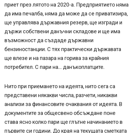
приет през лятото на 2020-а. Предприятието няма
да има печалба, няма да може да се приватизира,
ще управлява държавния резерв, ще изгради и
държи собствени данъчни складове и ще има
възможност да създаде държавни
бензиностанции. С тях практически държавата
ще влезе и на пазара на горива за крайния
потребител. С пари на... данъкоплатците.
Нито при приемането на идеята, нито сега са
представени някакви числа, разчети, никакви
анализи за финансовите очаквания от идеята. В
документите за общесвено обсъждане поне
става ясно колко пари ще глътне начинанието в
първите си години. До края на текущата сметката