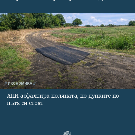
ИКОНОМИКА
АПИ асфалтира поляната, но дупките по
пътя си стоят