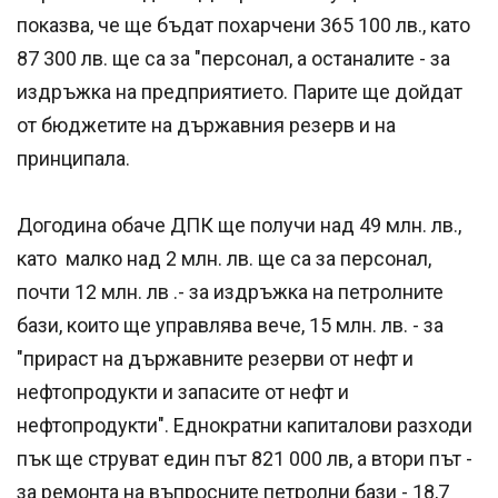
показва, че ще бъдат похарчени 365 100 лв., като
87 300 лв. ще са за "персонал, а останалите - за
издръжка на предприятието. Парите ще дойдат
от бюджетите на държавния резерв и на
принципала.
Догодина обаче ДПК ще получи над 49 млн. лв.,
като малко над 2 млн. лв. ще са за персонал,
почти 12 млн. лв .- за издръжка на петролните
бази, които ще управлява вече, 15 млн. лв. - за
"прираст на държавните резерви от нефт и
нефтопродукти и запасите от нефт и
нефтопродукти". Еднократни капиталови разходи
пък ще струват един път 821 000 лв, а втори път -
за ремонта на въпросните петролни бази - 18,7