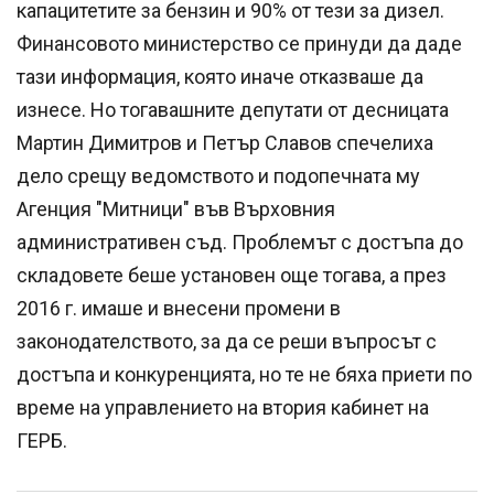
капацитетите за бензин и 90% от тези за дизел.
Финансовото министерство се принуди да даде
тази информация, която иначе отказваше да
изнесе. Но тогавашните депутати от десницата
Мартин Димитров и Петър Славов спечелиха
дело срещу ведомството и подопечната му
Агенция "Митници" във Върховния
административен съд. Проблемът с достъпа до
складовете беше установен още тогава, а през
2016 г. имаше и внесени промени в
законодателството, за да се реши въпросът с
достъпа и конкуренцията, но те не бяха приети по
време на управлението на втория кабинет на
ГЕРБ.