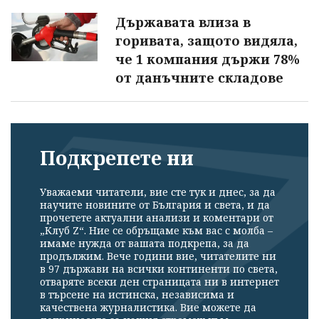
Държавата влиза в
горивата, защото видяла,
че 1 компания държи 78%
от данъчните складове
Подкрепете ни
Уважаеми читатели, вие сте тук и днес, за да
научите новините от България и света, и да
прочетете актуални анализи и коментари от
„Клуб Z“. Ние се обръщаме към вас с молба –
имаме нужда от вашата подкрепа, за да
продължим. Вече години вие, читателите ни
в 97 държави на всички континенти по света,
отваряте всеки ден страницата ни в интернет
в търсене на истинска, независима и
качествена журналистика. Вие можете да