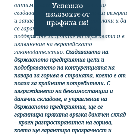
Успешно
оптимизиране на дейностите по
създаване и управление на всички резерви
излязохте от
и запаси от нефт и нефтопродукти и да
профила си!
се гарантира устойчивото им
поддържане за целите на държавата и в
изпълнение на европейското
законодателство.
Създаването на
държавното предприятие цели и
подобряването на конкуренцията на
пазара за горива в страната, което е от
полза за крайните потребители. С
изграждането на бензиностанции и
данъчни складове, в управление на
държавното предприятие, ще се
гарантира пряката връзка данъчен склад
– краен разпространител на горива,
което ще гарантира прозрачност и