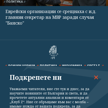
ПОЛИТИКА
Еврейски организации се срещнаха с и.д.
главния секретар на МВР заради случая
"Банско"
ВСИЧКИ НОВИНИ
ПОЛИТИКА
ИКОНОМИКА
СВЕТЪТ
Подкрепете ни
СПОРТ
КУЛТУРА
ТЕХНОЛОГИИ
КАЛЕЙДОСКОП
МНЕНИЯ
Уважаеми читатели, вие сте тук и днес, за да
научите новините от България и света, и да
прочетете актуални анализи и коментари от
„Клуб Z“. Ние се обръщаме към вас с молба –
имаме нужда от вашата подкрепа, за да