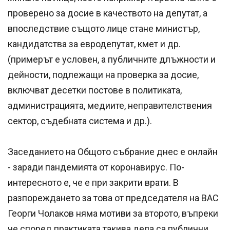
проверено за досие в качеството на депутат, а
впоследствие същото лице стане министър,
кандидатства за евродепутат, кмет и др.
(примерът е условен, а публичните длъжности и
дейности, подлежащи на проверка за досие,
включват десетки постове в политиката,
администрацията, медиите, неправителствения
сектор, съдебната система и др.).
Заседанието на Общото събрание днес е онлайн
- заради пандемията от коронавирус. По-
интересното е, че е при закрити врати. В
разпореждането за това от председателя на ВАС
Георги Чолаков няма мотиви за второто, въпреки
че според практиката такива дела са публични,