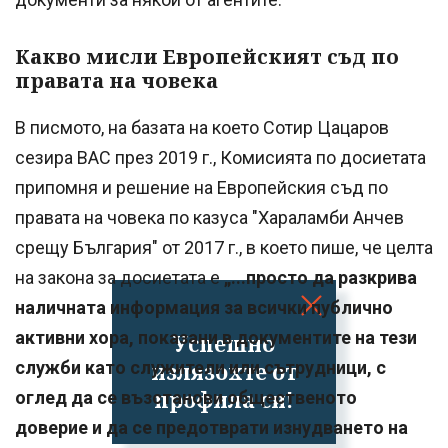
Какво мисли Европейският съд по
правата на човека
В писмото, на базата на което Сотир Цацаров
сезира ВАС през 2019 г., Комисията по досиетата
припомня и решение на Европейския съд по
правата на човека по казуса "Хараламби Анчев
срещу България" от 2017 г., в което пише, че целта
на закона за досиетата е
„...просто да разкрива
наличната информация за всички публично
активни хора, показани в документите на тези
Успешно
излязохте от
служби като служители или сътрудници, с
профила си!
оглед да се възстанови общественото
доверие и да се предотврати изнудването на