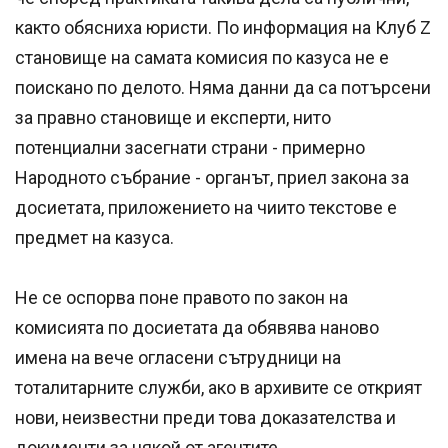
както обясниха юристи. По информация на Клуб Z
становище на самата комисия по казуса не е
поискано по делото. Няма данни да са потърсени
за правно становище и експерти, нито
потенциални засегнати страни - примерно
Народното събрание - органът, приел закона за
досиетата, приложението на чиито текстове е
предмет на казуса.
Не се оспорва поне правото по закон на
комисията по досиетата да обявява наново
имена на вече огласени сътрудници на
тоталитарните служби, ако в архивите се открият
нови, неизвестни преди това доказателства и
документи за някой от агентите.