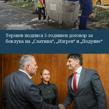
ПОЛИТИКА
Терзиев подписа 5-годишен договор за
боклука на „Слатина“, „Изгрев“ и „Подуяне“