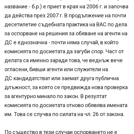
название - б.р.) е приет в края на 2006 г. и започва
да действа през 2007 г. В продължение на почти
десетилетие съдебната практика на ВАС по дела
за оспорване на решения за обяване на агенти на
ДС е еднозначна - почти няма случай, в който
комисията по досиетата да загуби спор. Част от
делата са именно заради това, че веднъж вече
огласени, бивши агенти или служители на
ДС кандидатстват или заемат друга публична
длъжност, за която се предвижда нова проверка
за агентурно минало по закон. В резултат
комисията по досиетата отново обявява имената
им. Това се случва по силата на чл. 26 от закона.
По същество в тези случаи оспорването не е