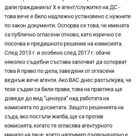
дали гражданинът Х е агент/служител на ДС -
това вече е било надлежно установено с нужните
по закон документи. Оспорва се това, че имената
са публично огласени отново, като изрично се
посочва и предишното решение на комисията.
След 2013 г. и особено след 2017 г. обаче
няколко съдебни състава започват да оспорват
това й право по дела, заведени от огласени
веднъж вече агенти. Ако ВАС днес разтълкува, че
тези съдии са били прави, това на практика ще
доведе до вид "цензура" над работата на
комисията по досиетата. Защото решенията на
съда, ако постъпи жалба, ще са против
комисията, когато тя огласява агентурното
минало на лице, което например първоначално е