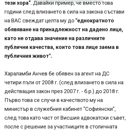
тези хора“
. Давайки пример, че вместо това
години след влизането в сила на закона състави
на ВАС свеждат целта му до
"еднократното
обявяване на принадлежност на дадено лице,
като не отдава значение на различните
публични качества, които това лице заема в
публичния живот".
Хараламби Анчев бе обявен за агент на ДС
четири пъти от 2008 г. (след влизането в сила на
действащия закон през 2007 г. - б.р.) до 2018 г.
Първо това се случи в качеството му на
министър в служебния кабинет "Софиянски",
след това като част от Висшия адвокатски съвет,
после с решение за участниците в столичната