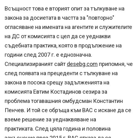
Всъщност това е вторият опит за тълкуване на
закона за досиетата в частта за "повторно"
огласяване на имената на агентите и служителите
на ДС от комисията с цел да се уеднакви
съдебната практика, която в продължение на
години след 2007 г. е еднозначна.
Специализираният сайт
desebg.com
припомня, че
след появата на прецеденти с тълкуване на
закона в посока срещу задълженията на
комисията Евтим Костадинов сезира за
проблема тогавашния омбудсман Константин
Пенчев. И той се обръща към ВАС с искане да се
вземе решение за уеднаквяване на
практиката. След цяла година и половина
закъснение през 2015 г. ВАС отказа да се