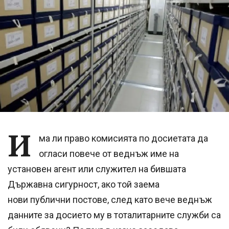
И
ма ли право комисията по досиетата да
огласи повече от веднъж име на
установен агент или служител на бившата
Държавна сигурност, ако той заема
нови публични постове, след като вече веднъж
данните за досието му в тоталитарните служби са