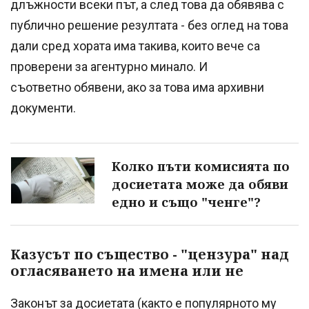
длъжности всеки път, а след това да обявява с
публично решение резултата - без оглед на това
дали сред хората има такива, които вече са
проверени за агентурно минало. И
съответно обявени, ако за това има архивни
документи.
Колко пъти комисията по
досиетата може да обяви
едно и също "ченге"?
Казусът по същество - "цензура" над
огласяването на имена или не
Законът за досиетата (както е популярното му