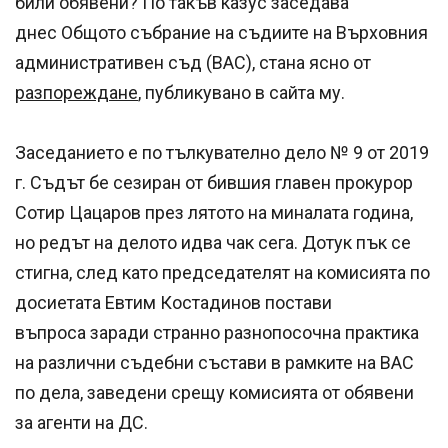
били обявени? По такъв казус заседава
днес Общото събрание на съдиите на Върховния
административен съд (ВАС), стана ясно от
разпореждане
, публикувано в сайта му.
Заседанието е по тълкувателно дело № 9 от 2019
г. Съдът бе сезиран от бившия главен прокурор
Сотир Цацаров през лятото на миналата година,
но редът на делото идва чак сега. Дотук пък се
стигна, след като председателят на комисията по
досиетата Евтим Костадинов постави
въпроса заради странно разнопосочна практика
на различни съдебни състави в рамките на ВАС
по дела, заведени срещу комисията от обявени
за агенти на ДС.