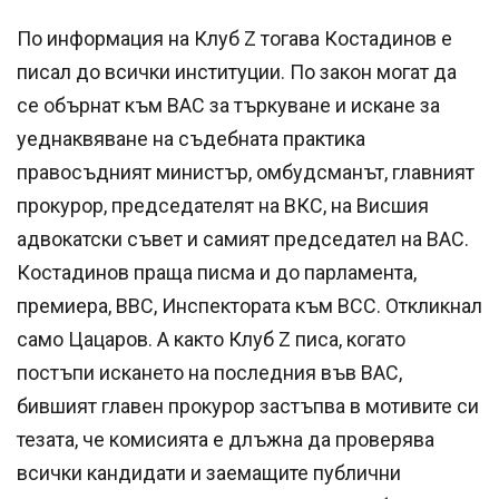
По информация на Клуб Z тогава Костадинов е
писал до всички институции. По закон могат да
се обърнат към ВАС за търкуване и искане за
уеднаквяване на съдебната практика
правосъдният министър, омбудсманът, главният
прокурор, председателят на ВКС, на Висшия
адвокатски съвет и самият председател на ВАС.
Костадинов праща писма и до парламента,
премиера, ВВС, Инспектората към ВСС. Откликнал
само Цацаров. А както Клуб Z писа, когато
постъпи искането на последния във ВАС,
бившият главен прокурор застъпва в мотивите си
тезата, че комисията е длъжна да проверява
всички кандидати и заемащите публични