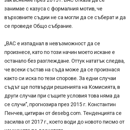
занимае с казуса с формалния мотив, че
върховните съдии не са могли да се съберат и да
се проведе Общо събрание.
„ВАС е изпаднал в невъзможност да се
произнесе, като по този начин моето искане е
останало без разглеждане. Оттук нататък следва,
че всеки състав на съда може да се произнася
както си иска по тези спорове. За едни случаи
съдът ще потвърди решенията на Комисията, в
други случаи при същите условия това няма да
се случи”, прогнозира през 2015 г. Константин
Пенчев, цитиран от desebg.com. Тенденцията се
засилва от 2017 г., което води до новото писмо от