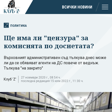
ВСИЧКИ НОВИНИ
ПОЛИТИКА
Ще има ли "цензура" за
комисията по досиетата?
Върховният административен съд тълкува днес може
ли да се обявяват агенти на ДС повече от веднъж.
Тълкува "на закрито"
27 ноември 2020 г., 08:54 ч.
Клуб 'Z'
последна редакция 15 юли 2022 г., 11:30 ч.