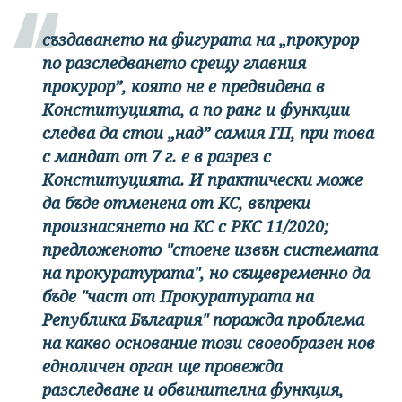
създаването на фигурата на „прокурор
по разследването срещу главния
прокурор”, която не е предвидена в
Конституцията, а по ранг и функции
следва да стои „над” самия ГП, при това
с мандат от 7 г. е в разрез с
Конституцията. И практически може
да бъде отменена от КС, въпреки
произнасянето на КС с РКС 11/2020;
предложеното "стоене извън системата
на прокуратурата", но същевременно да
бъде "част от Прокуратурата на
Република България" поражда проблема
на какво основание този своеобразен нов
едноличен орган ще провежда
разследване и обвинителна функция,