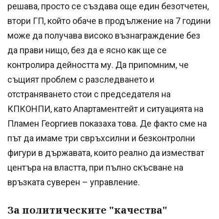
решава, просто се създава още един безотчетен,
втори ГП, който обаче в продължение на 7 години
може да получава високо възнаграждение без
да прави нищо, без да е ясно как ще се
контролира дейността му. Да припомним, че
същият проблем с разследването и
отстраняването стои с председателя на
КПКОНПИ, като Апартаментгейт и ситуацията на
Пламен Георгиев показаха това. Де факто сме на
път да имаме три свръхсилни и безконтролни
фигури в държавата, които реално да изместват
центъра на властта, при пълно скъсване на
връзката суверен – управление.
За политическите "качества"