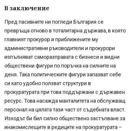
В заключение
Пред пасивните ни погледи България се
превръща отново в тоталитарна държава, в която
главният прокурор и приближените му
административни ръководители и прокурори
изпълняват саморазправата с бизнеси и видни
обществени фигури по поръчка на силните на
деня. Така политическите фигури запазват себе
си като удобно ползват структури в
прокуратурата при това поддържани с държавен
ресурс. Това насажда манталитета на обслужващ
персонал на цялата тази част от съдебната власт.
Изходът би бил силно обществено застъпване за
инакомислещите в редиците на прокуратурата –