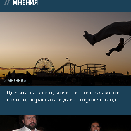
МНЕНИЯ
МНЕНИЯ
Цветята на злото, които си отглеждаме от
години, пораснаха и дават отровен плод