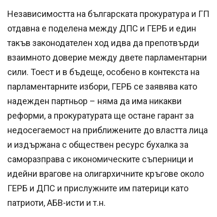
Независимостта на българската прокуратура и ГП
отдавна е поделена между ДПС и ГЕРБ и един
такъв законодателен ход идва да препотвърди
взаимното доверие между двете парламентарни
сили. Тоест и в бъдеще, особено в контекста на
парламентарните избори, ГЕРБ се заявява като
надежден партньор – няма да има никакви
реформи, а прокуратурата ще остане гарант за
недосегаемост на приближените до властта лица
и издържана с обществен ресурс бухалка за
саморазправа с икономическите съперници и
идейни врагове на олигархичните кръгове около
ГЕРБ и ДПС и прислужните им патерици като
патриоти, АБВ-исти и т.н.