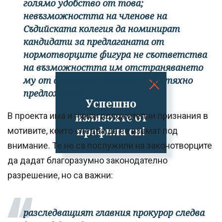
голямо удобство от това;
невъзможността на членове на
Съдийската колегия да номинират
кандидати за предлаганата от
нормотворците фигура не съответства
на възможността им отстраняването
му от длъжност да става и по тяхно
предложение.
Успешно
излязохте от
В проекта има и някои положителни признания в
профила си!
мотивите, които следва да се вземат под
внимание. Те не са послужили на законотворците
да дадат благоразумно законодателно
разрешение, но са важни:
разследващият главния прокурор следва