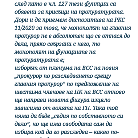
след като в чл. 127 тези функции са
обявени за присъщи на прокуратурата.
Дори и да приемем диспозитива на РКС
11/2020 за това, че монополът на главния
прокурор не е абсолютен що се отнася до
дела, пряко свързани с него, то
монополът на функциите на
прокуратурата е;
изборът от пленума на ВСС на новия
„прокурор по разследването срещу
главния прокурор” по предложение на
шестима членове на ПК на ВСС отново
ще направи новата фигура изцяло
зависима от волята на ГП. Така той
няма да бъде „съдия по собственото си
дело”, но ще има свободата сам да
избира кой да го разследва – какво по-