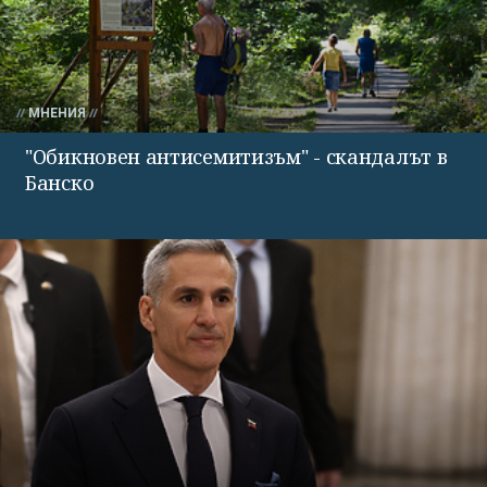
МНЕНИЯ
"Обикновен антисемитизъм" - скандалът в
Банско