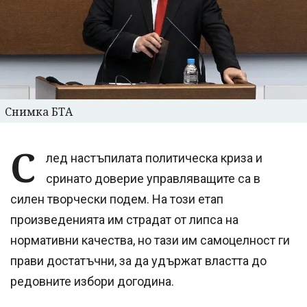
Снимка БТА
С
лед настъпилата политическа криза и
сринато доверие управляващите са в
силен творчески подем. На този етап
произведенията им страдат от липса на
нормативни качества, но тази им самоцелност ги
прави достатъчни, за да удържат властта до
редовните избори догодина.