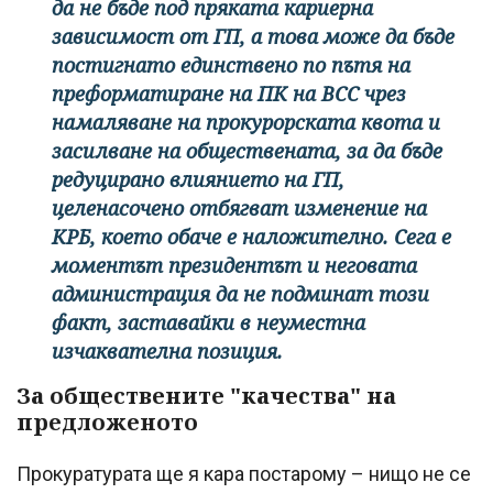
да не бъде под пряката кариерна
зависимост от ГП, а това може да бъде
постигнато единствено по пътя на
преформатиране на ПК на ВСС чрез
намаляване на прокурорската квота и
засилване на обществената, за да бъде
редуцирано влиянието на ГП,
целенасочено отбягват изменение на
КРБ, което обаче е наложително. Сега е
моментът президентът и неговата
администрация да не подминат този
факт, заставайки в неуместна
изчаквателна позиция.
За обществените "качества" на
предложеното
Прокуратурата ще я кара постарому – нищо не се