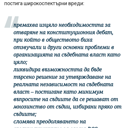
постига широкоспектърни вреди:
премахва изцяло необходимостта за
отваряне на конституционния дебат,
при който в обществото биха
отзвучали и други основни проблеми в
организацията на съдебната власт като
цяло;
ликвидира възможността да бъде
търсено решение за утвърждаване на
реалната независимост на съдебната
власт – постигане като минимум
въпросите на съдиите да се решават от
мнозинство от съдии, избирани пряко от
съдиите;
сломява преодоляването на