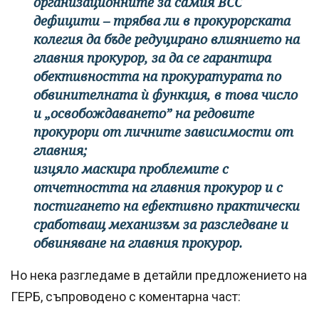
организационните за самия ВСС
дефицити – трябва ли в прокурорската
колегия да бъде редуцирано влиянието на
главния прокурор, за да се гарантира
обективността на прокуратурата по
обвинителната ѝ функция, в това число
и „освобождаването” на редовите
прокурори от личните зависимости от
главния;
изцяло маскира проблемите с
отчетността на главния прокурор и с
постигането на ефективно практически
сработващ механизъм за разследване и
обвиняване на главния прокурор.
Но нека разгледаме в детайли предложението на
ГЕРБ, съпроводено с коментарна част: