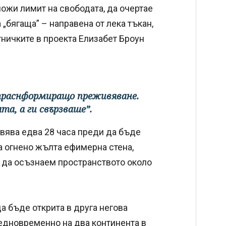
ложи лимит на свободата, да очертае
 „бягаща” – направена от лека тъкан,
стничките в проекта Елизабет Броун
 траснформиращо преживяване.
та, а ги свързваше”.
ивява едва 28 часа преди да бъде
а огнено жълта ефимерна стена,
 да осъзнаем пространството около
а бъде открита в друга негова
а едновременно на два континента в