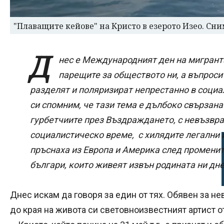
"Плаващите кейове" на Кристо в езерото Изео. Сн
Д
нес е Международният ден на мигранта
парещите за обществото ни, а въпроси
разделят и поляризират непрестанно в социал
си спомним, че тази тема е дълбоко свързана
гурбетчиите през Въздраждането, с невъзвра
социалистическо време, с хилядите легални и
пръснаха из Европа и Америка след промените
българи, които живеят извън родината ни дне
Днес искам да говоря за един от тях. Обявен за 
до края на живота си световноизвестният артист 