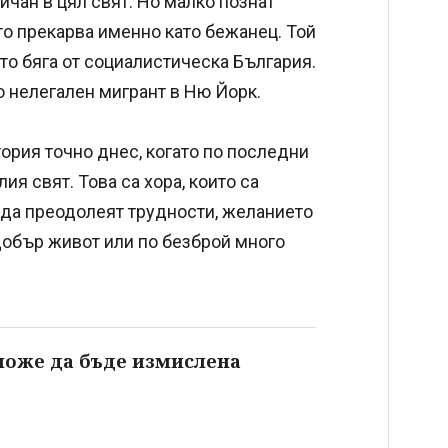
обичан в цял свят. Но малко познат
сто прекарва именно като бежанец. Той
гато бяга от социалистическа България.
о нелегален мигрант в Ню Йорк.
тория точно днес, когато по последни
я свят. Това са хора, които са
 да преодолеят трудности, желанието
-добър живот или по безброй много
 може да бъде измислена