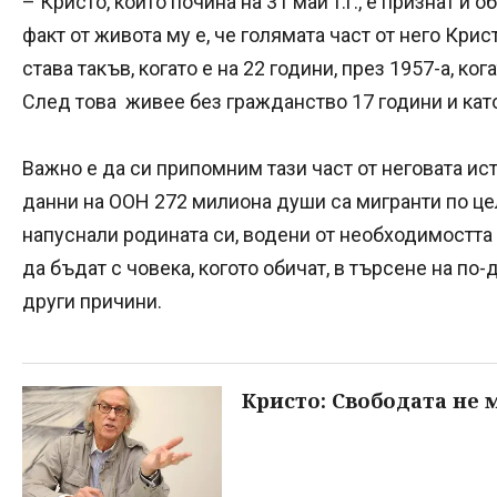
– Кристо, който почина на 31 май т.г., е признат и 
факт от живота му е, че голямата част от него Кри
става такъв, когато е на 22 години, през 1957-а, ко
След това живее без гражданство 17 години и кат
Важно е да си припомним тази част от неговата ис
данни на ООН 272 милиона души са мигранти по цели
напуснали родината си, водени от необходимостта
да бъдат с човека, когото обичат, в търсене на по
други причини.
Кристо: Свободата не