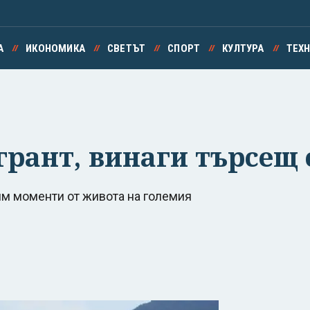
А
ИКОНОМИКА
СВЕТЪТ
СПОРТ
КУЛТУРА
ТЕХ
игрант, винаги търсещ
м моменти от живота на големия