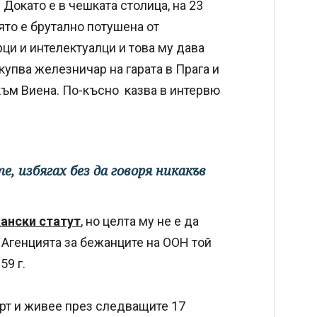
 Докато е в чешката столица, на 23
ято е брутално потушена от
ци и интелектуалци и това му дава
купва железничар на гарата в Прага и
 към Виена. По-късно казва в интервю
е, избягах без да говоря никакъв
ански статут
, но целта му не е да
а Агенцията за бежанците на ООН той
59 г.
орт и живее през следващите 17