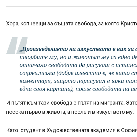
Хора, копнеещи за същата свобода, за която Крист
„Произведението на изкуството е вик за 
творбите му, но и животът му са едно д
отначало свободата да рисуваш с истинск
соцреализма (добре известно е, че като 
коментари, защото нарисувал в ярки тон
една своя картина), после свободата на ав
И пътят към тази свобода е пътят на мигранта. За
посока първо в живота, а после и в изкуството му.
Като студент в Художествената академия в София