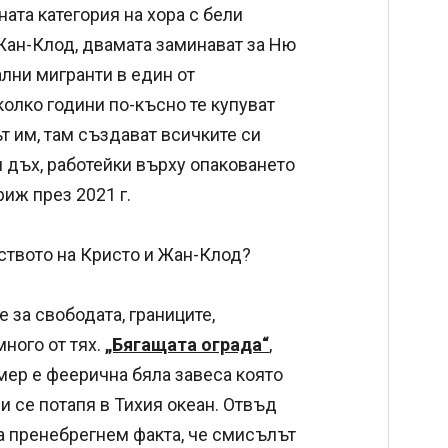
ата категория на хора с бели
Жан-Клод, двамата заминават за Ню
лни мигранти в един от
олко години по-късно те купуват
т им, там създават всичките си
 дъх, работейки върху опаковането
иж през 2021 г.
уството на Кристо и Жан-Клод?
е за свободата, границите,
ного от тях.
„Бягащата ограда“
,
имер е феерична бяла завеса която
 се потапя в Тихия океан. Отвъд
да пренебрегнем факта, че смисълът