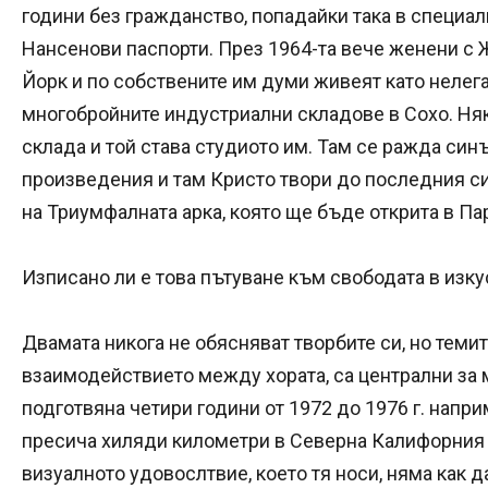
години без гражданство, попадайки така в специалн
Нансенови паспорти. През 1964-та вече женени с 
Йорк и по собствените им думи живеят като нелега
многобройните индустриални складове в Сохо. Няк
склада и той става студиото им. Там се ражда синъ
произведения и там Кристо твори до последния си
на Триумфалната арка, която ще бъде открита в Пар
Изписано ли е това пътуване към свободата в изк
Двамата никога не обясняват творбите си, но темит
взаимодействието между хората, са централни за м
подготвяна четири години от 1972 до 1976 г. напр
пресича хиляди километри в Северна Калифорния и
визуалното удовослтвие, което тя носи, няма как 