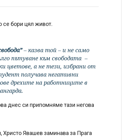
о се бори цял живот.
свобода”
– казва той – и не само
ълго пътуване към свободата –
и цветове, а не тези, избрани от
студент получава негативни
ове дрехите на работниците в
ангарда.
това днес си припомняме тази негова
, Христо Явашев заминава за Прага