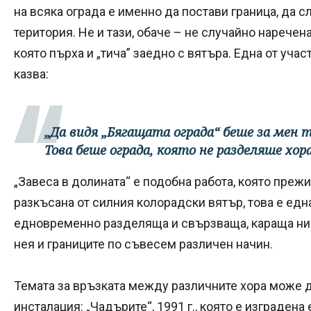
на всяка ограда е именно да постави граница, да с
територия. Не и тази, обаче – не случайно наречена
която пърха и „тича” заедно с вятъра. Една от уча
казва:
„Да видя „Бягащата ограда“ беше за мен
Това беше ограда, която не разделяше хора
„Завеса в долината“ е подобна работа, която преж
разкъсана от силния колорадски вятър, това е едн
едновременно разделяща и свързваща, караща ни
нея и границите по съвесем различен начин.
Темата за връзката между различните хора може д
инсталация: „Чадърите“, 1991 г., която е изграден