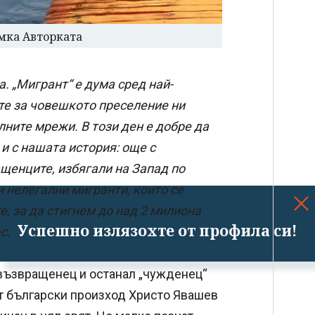
имка Авторката
. „Мигрант“ е дума сред най-
те за човешкото преселение ни
ните мрежи. В този ден е добре да
 и с нашата история: още с
щенците, избягали на Запад по
 нелегални мигранти, които се
, за да стигнем до над 2 милиона
Успешно излязохте от профила си!
с.
невъзвращенец и останал „чужденец“
от български произход Христо Явашев