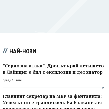
НАЙ-НОВИ
"Сериозна атака". Дронът край летището
в Лайпциг е бил с експлозив и детонатор
преди 10 мин
Главният секретар на МВР за фентанила:
Успехът ни е грандиозен. На Балканския
полуостров не е правено такова нещо