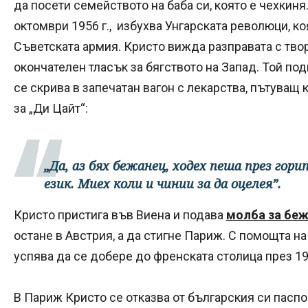
да посети семейството на баба си, която е чехкиня.
октомври 1956 г., избухва Унгарската революци, ко
Съветската армия. Кристо вижда разправата с твор
окончателен тласък за бягството на Запад. Той под
се скрива в запечатан вагон с лекарства, пътуващ
за „Ди Цайт“:
„Да, аз бях бежанец, ходех пеша през горит
език. Миех коли и чинии за да оцелея”.
Кристо пристига във Виена и подава
молба за беж
остане в Австрия, а да стигне Париж. С помощта н
успява да се добере до френската столица през 19
В Париж Кристо се отказва от българския си пасп