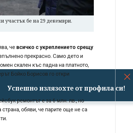
и участък бе на 29 декември.
ва, че
всичко с укреплението срещу
зпълнено прекрасно. Само дето и
ромен скален къс падна на платното,
ерът Бойко Борисов го откри
Успешно излязохте от профила си!
бук ремонтът е за 6 млн. лв., но
страна, обяви, че парите още не са
ти.