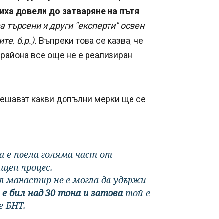
иха довели до затваряне на пътя
са търсени и други "експерти" освен
е, б.р.).
Въпреки това се казва, че
 района все още не е реализиран
е решават какви допълни мерки ще се
а е поела голяма част от
щен процес.
 манастир не е могла да удържи
е бил над 30 тона и затова
той е
е БНТ.