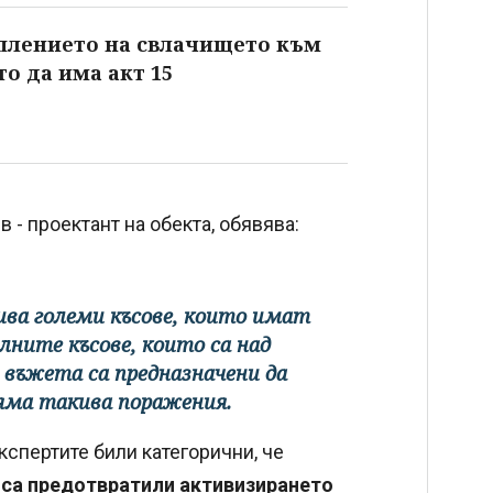
еплението на свлачището към
то да има акт 15
 - проектант на обекта, обявява:
кива големи късове, които имат
алните късове, които са над
 въжета са предназначени да
яма такива поражения.
спертите били категорични, че
 са предотвратили активизирането