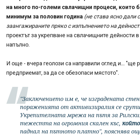
на много по-големи свлачищни процеси, които б
минимум за половин година
(не става ясно дали 
заангажираните пряко с изпълнението на дейностит
проектът за укрепване на свлачищните дейности в
напълно.
И още - вчера геолози са направили оглед и... "щ
предприемат, за да се обезопаси мястото".
"Заключението им е, че изградената стен
пораженията от активизиралия се срути
Укрепителната мрежа на пътя за Рилския
тежестта на огромния скален къс,
който 
паднал на пътното платно", пояснява ощ