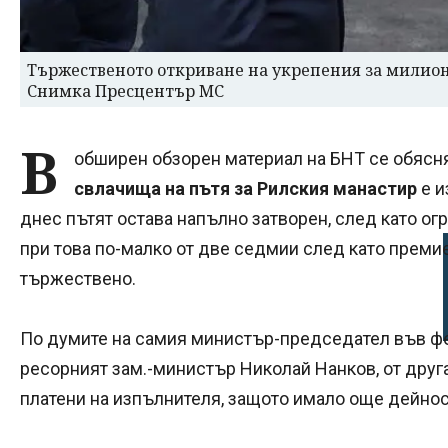
Тържественото откриване на укрепения за милион
Снимка Пресцентър МС
В
обширен обзорен материал на БНТ се обясня
свлачища на пътя за Рилския манастир
е и
днес пътят остава напълно затворен, след като ог
при това по-малко от две седмии след като преми
тържествено.
По думите на самия министър-председател във фейс
ресорният зам.-министър Николай Нанков, от друга 
платени на изпълнителя, защото имало още дейнос