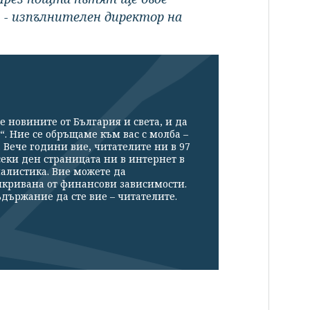
в - изпълнителен директор на
е новините от България и света, и да
“. Ние се обръщаме към вас с молба –
Вече години вие, читателите ни в 97
секи ден страницата ни в интернет в
налистика. Вие можете да
икривана от финансови зависимости.
държание да сте вие – читателите.