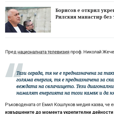
Борисов е открил укр
Рилския манастир без 
Пред
националната телевизия
проф. Николай Жечев
Тази ограда, тя не е предназначена за та
голяма енергия, тя е предназначена за ск
веждата на свлачището. Тези диагонални
намалят енергията на този камък и да н
Ръководената от Емил Кошлуков медия казва, че ек
извършените до момента укрепителни дейности