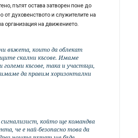
ено, пътят остава затворен поне до
о от духовенството и служителите на
а организация на движението.
ни въжета, които да облекат
ащите скални късове. Имаме
 големи късове, така и участъци,
 имаме да правим хоризонтални
с сигнализист, който ще командва
та, че е най-безопасно това да
 През нощта пътят ще бъде