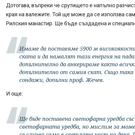
Дотогава, въпреки че срутището е напълно разчист
края на валежите. Той ще може да се използва сам
Рилския манастир. Ще бъде създадена и специалн
Имаме да поставяме 5900 м високоякост
ската и да намалят тази енергия на пад
допълнително да анкерираме както всички
допълнително от самия скат. Също така
сондажи, допълни проф. Жечев.
И още:
Ще бъде поставена светофарна уредба съ
светофарната уредба, но мислим за момен
се случва само в светлата част на деня.