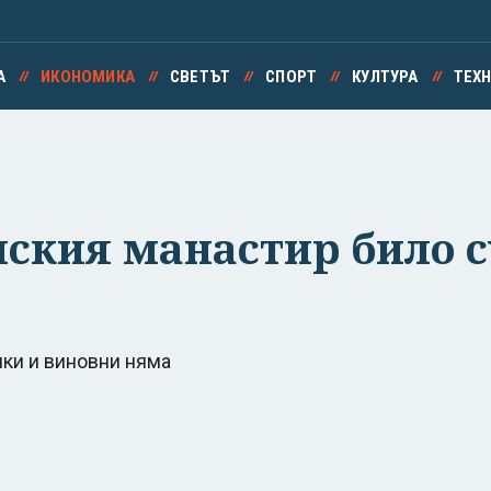
А
ИКОНОМИКА
СВЕТЪТ
СПОРТ
КУЛТУРА
ТЕХ
кия манастир било суп
шки и виновни няма