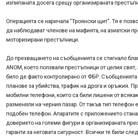
изпипаната досега срещу организираната престъпн
Операцията се наричала "Троянски щит". Тя е позв
да наблюдават членове на мафията, на азиатски пр
моторизирани престъпници.
До прехващането на съобщенията се стигнало бла
ANOM, което ползвали престъпници от целия свят, 
било де факто контролирано от ФБР. Съобщеният
планове за убийства, трафик на дрога и оръжия. П
мобилни телефони, които са били лишени от всякак
разменяли на черния пазар. От такъв тип телефон 
подобен телефон. Апаратите с приложението стан
доверието на големи фигури в организираната прес
гаранти за неговата сигурност. Всички те били сле