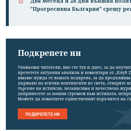
Два месеца и 28 дни външна поли
"Прогресивна България" срещу ре
Подкрепете ни
Уважаеми читатели, вие сте тук и днес, за да научит
прочетете актуални анализи и коментари от „Клуб Z
имаме нужда от вашата подкрепа, за да продължим. 
държави на всички континенти по света, отваряте в
търсене на истинска, независима и качествена жур
допринесете за нашия стремеж към истината, непр
Можете да помогнете единственият поръчител на съ
ПОДКРЕПЕТЕ НИ