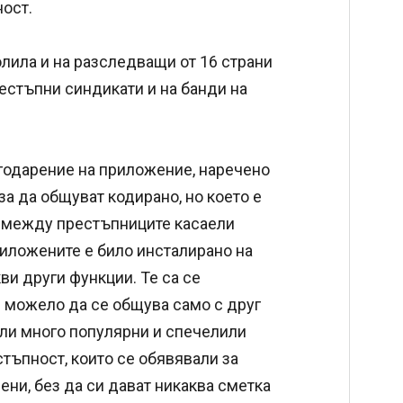
ост.
олила и на разследващи от 16 страни
естъпни синдикати и на банди на
годарение на приложение, наречено
за да общуват кодирано, но което е
а между престъпниците касаели
риложените е било инсталирано на
ви други функции. Те са се
е можело да се общува само с друг
али много популярни и спечелили
тъпност, които се обявявали за
дени, без да си дават никаква сметка