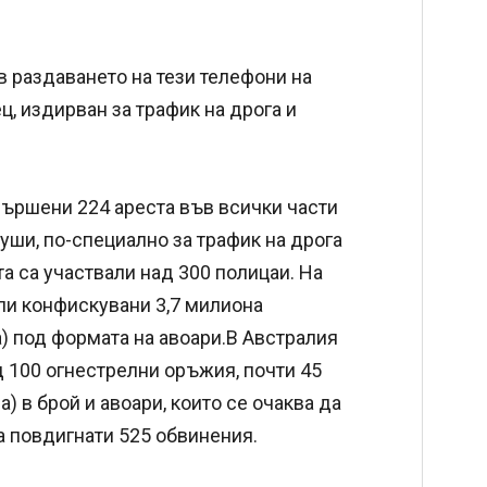
 раздаването на тези телефони на
ц, издирван за трафик на дрога и
вършени 224 ареста във всички части
уши, по-специално за трафик на дрога
та са участвали над 300 полицаи. На
или конфискувани 3,7 милиона
) под формата на авоари.В Австралия
д 100 огнестрелни оръжия, почти 45
 в брой и авоари, които се очаква да
а повдигнати 525 обвинения.