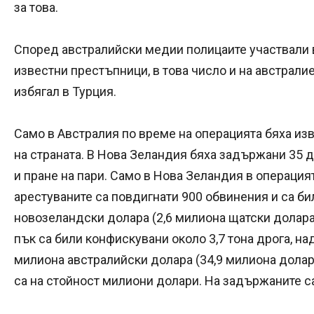
за това.
Според австралийски медии полицаите участвали в
известни престъпници, в това число и на австралие
избягал в Турция.
Само в Австралия по време на операцията бяха из
на страната. В Нова Зеландия бяха задържани 35 д
и пране на пари. Само в Нова Зеландия в операция
арестуваните са повдигнати 900 обвинения и са б
новозеландски долара (2,6 милиона щатски долара
пък са били конфискувани около 3,7 тона дрога, на
милиона австралийски долара (34,9 милиона долара)
са на стойност милиони долари. На задържаните с