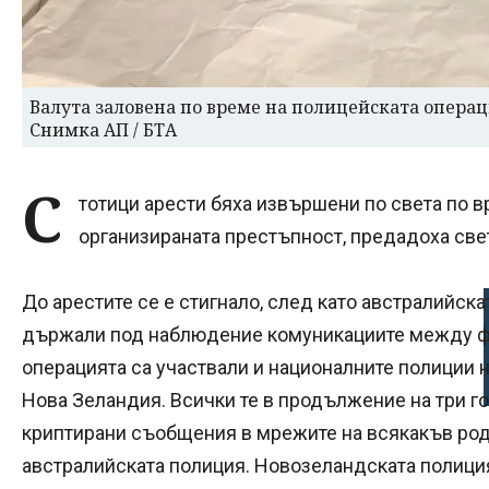
Валута заловена по време на полицейската операц
Снимка АП / БТА
С
тотици арести бяха извършени по света по 
организираната престъпност, предадоха свет
До арестите се е стигнало, след като австралийск
държали под наблюдение комуникациите между фи
операцията са участвали и националните полиции н
Нова Зеландия. Всички те в продължение на три г
криптирани съобщения в мрежите на всякакъв род
австралийската полиция. Новозеландската полиция