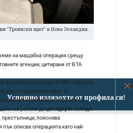
ия "Троянски щит" в Нова Зеландия.
време на мащабна операция срещу
овните агенции, цитирани от БТА.
ата федерална полиция и ФБР тайно са
гури от подземния свят. В
Успешно излязохте от профила си!
а няколко европейски страни и на
одини са успели да декодират хиляди
 престъпници, пояснява
 пък описва операцията като най-