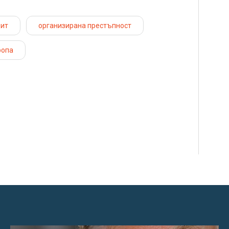
щит
организирана престъпност
ропа