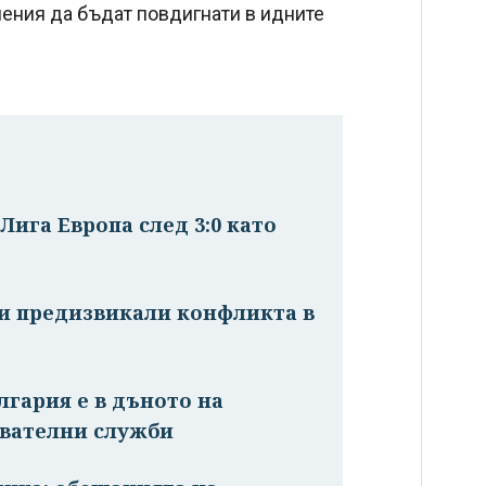
ения да бъдат повдигнати в идните
Лига Европа след 3:0 като
жи предизвикали конфликта в
лгария е в дъното на
авателни служби