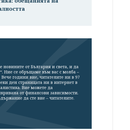
тика: обещанията на
алността
е новините от България и света, и да
“. Ние се обръщаме към вас с молба –
Вече години вие, читателите ни в 97
секи ден страницата ни в интернет в
налистика. Вие можете да
икривана от финансови зависимости.
държание да сте вие – читателите.