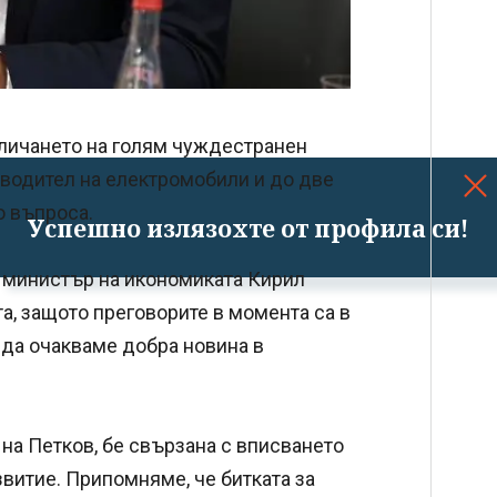
вличането на голям чуждестранен
зводител на електромобили и до две
о въпроса.
Успешно излязохте от профила си!
 министър на икономиката Кирил
а, защото преговорите в момента са в
м да очакваме добра новина в
на Петков, бе свързана с вписването
звитие. Припомняме, че битката за