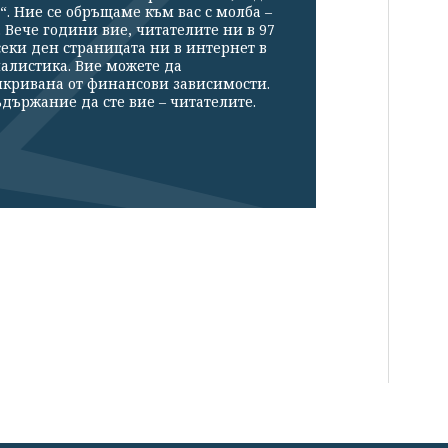
“. Ние се обръщаме към вас с молба –
Вече години вие, читателите ни в 97
секи ден страницата ни в интернет в
налистика. Вие можете да
икривана от финансови зависимости.
държание да сте вие – читателите.