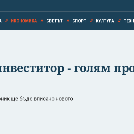
А
ИКОНОМИКА
СВЕТЪТ
СПОРТ
КУЛТУРА
ТЕХ
нвеститор - голям пр
рник ще бъде вписано новото