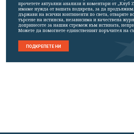
прочетете актуални анализи и коментари от „Клуб Z
имаме нужда от вашата подкрепа, за да продължим. 
държави на всички континенти по света, отваряте в
търсене на истинска, независима и качествена жур
допринесете за нашия стремеж към истината, непр
Можете да помогнете единственият поръчител на съ
ПОДКРЕПЕТЕ НИ