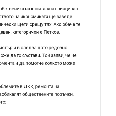
собственика на капитала и принципал
ството на икономиката ще заведе
ически щети срещу тях. Ако обаче те
даван, категоричен е Петков.
инистър и в следващото редовно
оже да го състави. Той заяви, че не
момента и да помогне колкото може
облемите в ДКК, ремонта на
 заобикалят обществените поръчки.
то: