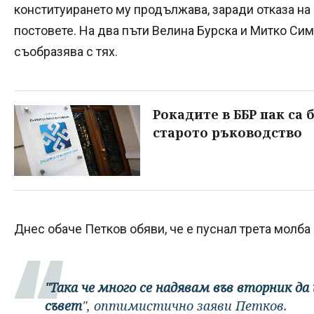
конституирането му продължава, заради отказа на
постовете. На два пъти Велина Бурска и Митко Си
съобразява с тях.
Рокадите в ББР пак са 
старото ръководство
Днес обаче Петков обяви, че е пуснал трета молба
"Така че много се надявам във вторник д
съвет
", оптимистично заяви Петков.