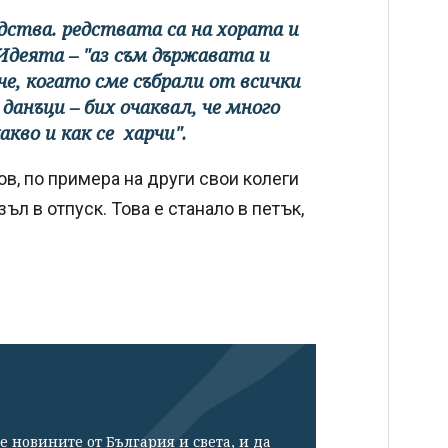
ства. редствата са на хората и
Идеята – "аз съм държавата и
 че, когато сме събрали от всички
данъци – бих очаквал, че много
акво и как се харчи".
в, по примера на други свои колеги
ъл в отпуск. Това е станало в петък,
е новините от България и света, и да