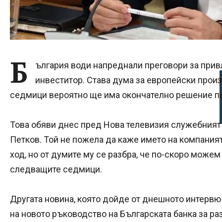
Б
ългария води напреднали преговори за при
инвеститор. Става дума за европейски прои
седмици вероятно ще има окончателно решение п
Това обяви днес пред Нова телевизия служебният
Петков. Той не пожела да каже името на компаният
ход, но от думите му се разбра, че по-скоро може
следващите седмици.
Другата новина, която дойде от днешното интервю 
на новото ръководство на Българската банка за ра