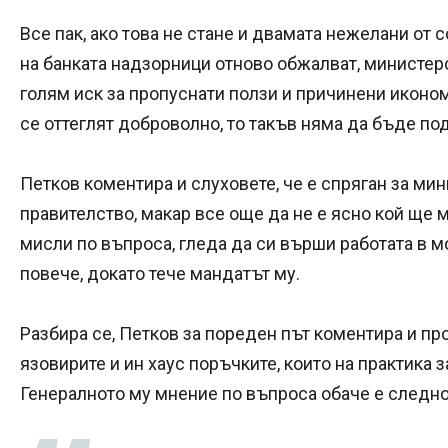
Все пак, ако това не стане и двамата нежелани от 
на банката надзорници отново обжалват, министер
голям иск за пропуснати ползи и причинени иконом
се оттеглят доброволно, то такъв няма да бъде по
Петков коментира и слуховете, че е спряган за м
правителство, макар все още да не е ясно кой ще м
мисли по въпроса, гледа да си върши работата в 
повече, докато тече мандатът му.
Разбира се, Петков за пореден път коментира и пр
язовирите и ин хаус поръчките, които на практика
Генералното му мнение по въпроса обаче е следно