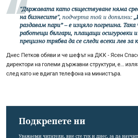
"Държавата като съществуване няма сред
на бизнесите",
подчерта той и допълни:
„
раздавам пари” – е изцяло погрешна. Така
работещи българи, плащащи осигуровки и 
прецизно трябва да се следи всеки лев за к
Днес Петков обяви и че шефът на ДКК - Ясен Спасо
директори на големи държавни структури, е... изляз
след като не вдигал телефона на министъра.
Подкрепете ни
Уважаеми читатели, вие сте тук и днес, за да научит