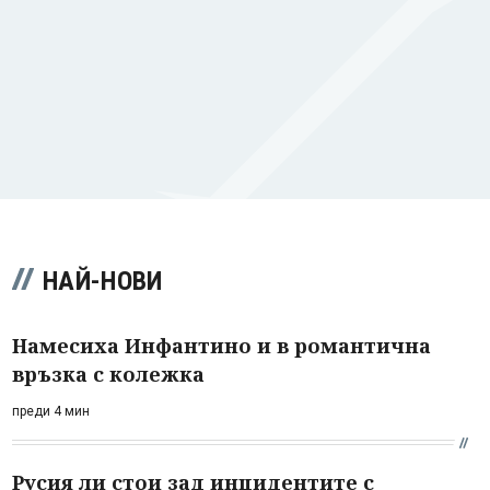
НАЙ-НОВИ
Намесиха Инфантино и в романтична
връзка с колежка
преди 4 мин
Русия ли стои зад инцидентите с