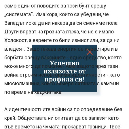
само един от поводите за този бунт срещу
„системата“. Има хора, които са убедени, че
Западът иска да ни накара да си сменяме пола.
Други вярват на грозната лъжа, че не е имало
Холокост, а евреите го били измислили, за да ни
владеят. Защо такава енергия се инвестира и в
борбата срещу ваксините - едно средство, което
Успешно
може много да помогне? Ами защото чрез тази
излязохте от
война строим неповторими идентичности - като
профила си!
мюсюлманина, който замеря сатаната с камъни
по време на хаджилъка.
А идентичностните войни са по определение без
край. Обществата ни опитват да се запазят като
във времето на чумата: прокарват граници. Твое