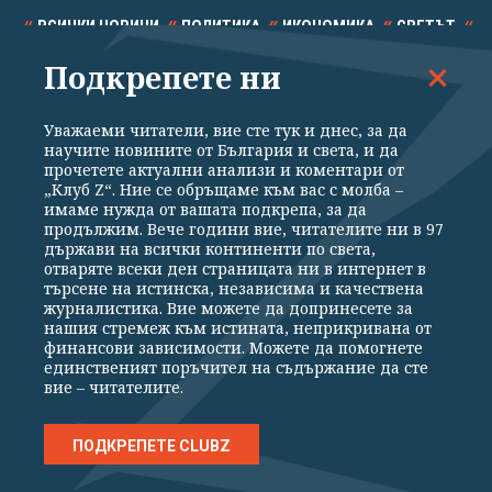
ВСИЧКИ НОВИНИ
ПОЛИТИКА
ИКОНОМИКА
СВЕТЪТ
Подкрепете ни
СПОРТ
КУЛТУРА
ТЕХНОЛОГИИ
КАЛЕЙДОСКОП
МНЕНИЯ
Уважаеми читатели, вие сте тук и днес, за да
научите новините от България и света, и да
прочетете актуални анализи и коментари от
„Клуб Z“. Ние се обръщаме към вас с молба –
имаме нужда от вашата подкрепа, за да
продължим. Вече години вие, читателите ни в 97
Общи условия
Политика за поверителност
държави на всички континенти по света,
отваряте всеки ден страницата ни в интернет в
Реклама
Партньори
Контакти
За Клуб Z
търсене на истинска, независима и качествена
Екип
Подкрепете ни
журналистика. Вие можете да допринесете за
нашия стремеж към истината, неприкривана от
финансови зависимости. Можете да помогнете
единственият поръчител на съдържание да сте
Издател на www.clubz.bg е „Клуб Зебра Медия“ ЕООД, София, ул. "Алеко
вие – читателите.
Константинов" 3. Всички права запазени 2026 „Клуб Зебра Медия“
ЕООД.
Препечатването на материали, снимки и видео от www.clubz.bg без
разрешение ще бъде преследвано по съдебен път, съгласно
ПОДКРЕПЕТЕ CLUBZ
ОБЩИТЕ УСЛОВИЯ