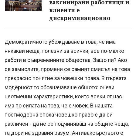
ваксинирани работници и
клиенти е
дискриминационно
Демократичното убеждаване в това, че има
някакви неща, полезни за всички, все по-малко
работи в съвременните общества. Защо ли? Ако
се замислите, промени се самият смисъл на това
прекрасно понятие за човешки права. В първата
модерност то обозначаваше общото: онези
неотменни характеристики, които всеки от нас
има по силата на това, че е човек. В нашата
постмодерна епоха човешко право е да си
различен - да не се подчиняваш на общите неща,
та дори на здравия разум. Антиваксърството е