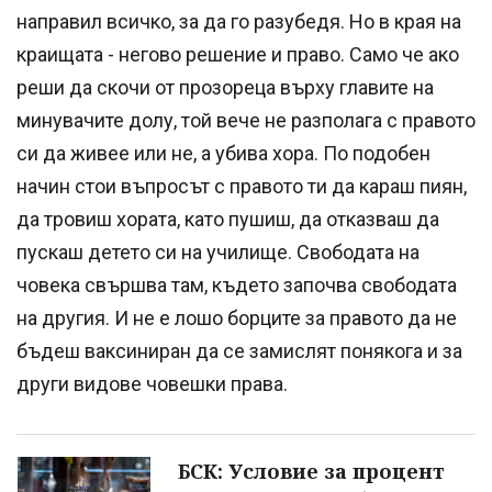
направил всичко, за да го разубедя. Но в края на
краищата - негово решение и право. Само че ако
реши да скочи от прозореца върху главите на
минувачите долу, той вече не разполага с правото
си да живее или не, а убива хора. По подобен
начин стои въпросът с правото ти да караш пиян,
да тровиш хората, като пушиш, да отказваш да
пускаш детето си на училище. Свободата на
човека свършва там, където започва свободата
на другия. И не е лошо борците за правото да не
бъдеш ваксиниран да се замислят понякога и за
други видове човешки права.
БСК: Условие за процент