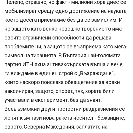
Нелепо, страшно, но факт - милиони хора днес се
мобилизират срещу едно достижение на науката,
което досега приемахме без да се замислим. И
не защото като всяко човешко творение то има
своите ограничени способности да решава
проблемите ни, а защото се възприема като мега-
символ на тиранията. В България най-голямата
партия ИТН яхна антиваксърската вълна и вече
ги виждаме в единен строй с „Възраждане“,
които наскоро поискаха обезщетение за всеки
ваксиниран, защото, според тях, хората били
участвали в експеримент, без да знаят.
Всевъзможни други протестни раздразнения се
лепят към тази нова ракета носител - бежанците,
еврото, Северна Македония, заплатите на