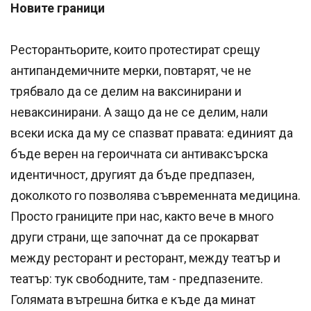
Новите граници
Ресторантьорите, които протестират срещу
антипандемичните мерки, повтарят, че не
трябвало да се делим на ваксинирани и
неваксинирани. А защо да не се делим, нали
всеки иска да му се спазват правата: единият да
бъде верен на героичната си антиваксърска
идентичност, другият да бъде предпазен,
доколкото го позволява съвременната медицина.
Просто границите при нас, както вече в много
други страни, ще започнат да се прокарват
между ресторант и ресторант, между театър и
театър: тук свободните, там - предпазените.
Голямата вътрешна битка е къде да минат