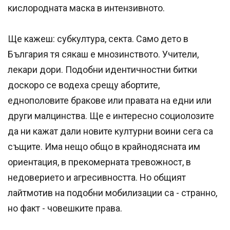
кислородната маска в интензивното.
Ще кажеш: субкултура, секта. Само дето в
България тя сякаш е мнозинството. Учители,
лекари дори. Подобни идентичностни битки
доскоро се водеха срещу абортите,
еднополовите бракове или правата на едни или
други малцинства. Ще е интересно социолозите
да ни кажат дали новите културни воини сега са
същите. Има нещо общо в крайнодясната им
ориентация, в прекомерната тревожност, в
недоверието и агресивността. Но общият
лайтмотив на подобни мобилизации са - странно,
но факт - човешките права.