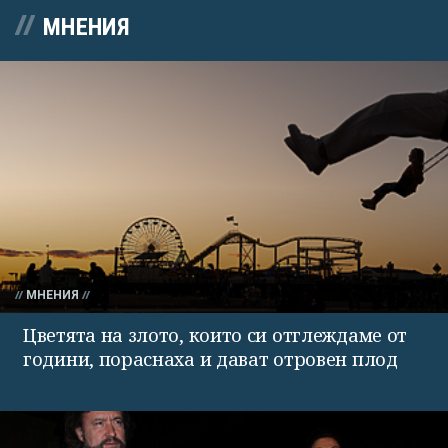
МНЕНИЯ
МНЕНИЯ
Цветята на злото, които си отглеждаме от
години, пораснаха и дават отровен плод