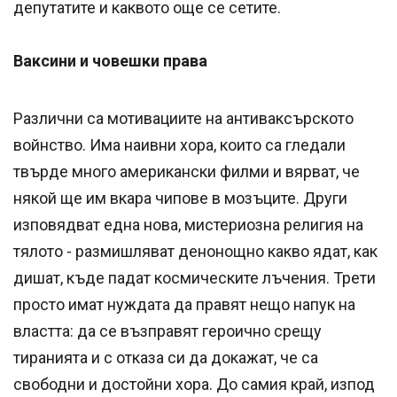
депутатите и каквото още се сетите.
Ваксини и човешки права
Различни са мотивациите на антиваксърското
войнство. Има наивни хора, които са гледали
твърде много американски филми и вярват, че
някой ще им вкара чипове в мозъците. Други
изповядват една нова, мистериозна религия на
тялото - размишляват денонощно какво ядат, как
дишат, къде падат космическите лъчения. Трети
просто имат нуждата да правят нещо напук на
властта: да се възправят героично срещу
тиранията и с отказа си да докажат, че са
свободни и достойни хора. До самия край, изпод