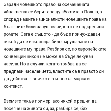
Заради човешкото право на осеменената
яйцеклетка се борят срещу абортите в Полша, а
според нашите националисти човешките права на
българите били нарушавани, като се подкрепяли
ромите. Сега е същото - да бъде принуждаван
някой да се ваксинира било нарушаване на
човешките му права. Разбира се, по европейските
конвенции никой не може да бъде лекуван
насила. Но в случаи, когато трябва да се
предпази населението, властите са в правото си
да действат - всичко е въпрос на мярка и
контекст.
Вземете такъв пример: ако някой е решил да
посегне на живота си, аз, разбира се, бих