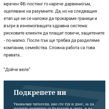
мрачен ФБ-постинг го нарече дарвинизъм,
оцеляване на разумните. Да, но на следващия
етап ще ни се наложи да прокараме граници и
вътре в изнемогващата здравна система:
рисковите клиенти да плащат повече, защитените
- по-малко. После пък ще трябва да разделяме
компании, семейства. Сложна работа са това
правата...
"Дойче веле"
Подкрепете ни
Уважаеми читатели, вие сте тук и днес, за да
научите новините от България и света, и да