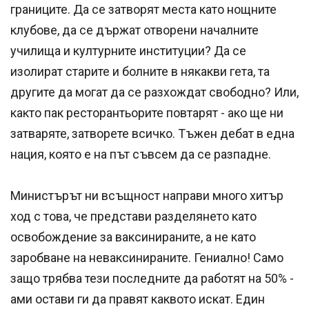
границите. Да се затворят места като нощните
клубове, да се държат отворени началните
училища и културните институции? Да се
изолират старите и болните в някакви гета, та
другите да могат да се разхождат свободно? Или,
както пак ресторантьорите повтарят - ако ще ни
затваряте, затворете всичко. Тъжен дебат в една
нация, която е на път съвсем да се разпадне.
Министърът ни всъщност направи много хитър
ход с това, че представи разделянето като
освобождение за ваксинираните, а не като
заробване на неваксинираните. Гениално! Само
защо трябва тези последните да работят на 50% -
ами остави ги да правят каквото искат. Един