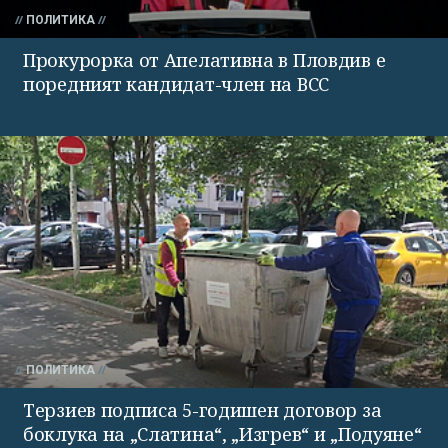
ПОЛИТИКА
Прокурорка от Апелативна в Пловдив е
поредният кандидат-член на ВСС
ПОЛИТИКА
Терзиев подписа 5-годишен договор за
боклука на „Слатина“, „Изгрев“ и „Подуяне“