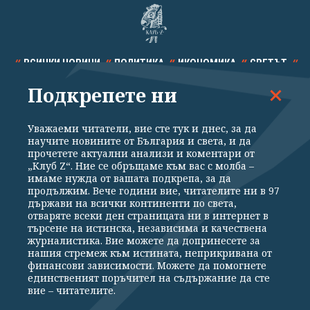
ВСИЧКИ НОВИНИ
ПОЛИТИКА
ИКОНОМИКА
СВЕТЪТ
Подкрепете ни
СПОРТ
КУЛТУРА
ТЕХНОЛОГИИ
КАЛЕЙДОСКОП
МНЕНИЯ
Уважаеми читатели, вие сте тук и днес, за да
научите новините от България и света, и да
прочетете актуални анализи и коментари от
„Клуб Z“. Ние се обръщаме към вас с молба –
имаме нужда от вашата подкрепа, за да
продължим. Вече години вие, читателите ни в 97
Общи условия
Политика за поверителност
държави на всички континенти по света,
отваряте всеки ден страницата ни в интернет в
Реклама
Партньори
Контакти
За Клуб Z
търсене на истинска, независима и качествена
Екип
Подкрепете ни
журналистика. Вие можете да допринесете за
нашия стремеж към истината, неприкривана от
финансови зависимости. Можете да помогнете
единственият поръчител на съдържание да сте
Издател на www.clubz.bg е „Клуб Зебра Медия“ ЕООД, София, ул. "Алеко
вие – читателите.
Константинов" 3. Всички права запазени 2026 „Клуб Зебра Медия“
ЕООД.