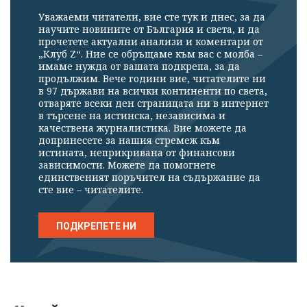
Успешно
Уважаеми читатели, вие сте тук и днес, за да
научите новините от България и света, и да
излязохте от
прочетете актуални анализи и коментари от
профила си!
„Клуб Z“. Ние се обръщаме към вас с молба –
имаме нужда от вашата подкрепа, за да
продължим. Вече години вие, читателите ни
в 97 държави на всички континенти по света,
отваряте всеки ден страницата ни в интернет
в търсене на истинска, независима и
качествена журналистика. Вие можете да
допринесете за нашия стремеж към
истината, неприкривана от финансови
зависимости. Можете да помогнете
единственият поръчител на съдържание да
сте вие – читателите.
ПОДКРЕПЕТЕ НИ