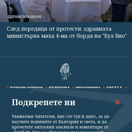
ЗДРАВЕОПАЗВАНЕ
След поредица от протести: здравната
министърка маха 4-ма от борда на "Бул Био"
ВСИЧКИ НОВИНИ
ПОЛИТИКА
ИКОНОМИКА
СВЕТЪТ
Подкрепете ни
СПОРТ
КУЛТУРА
ТЕХНОЛОГИИ
КАЛЕЙДОСКОП
МНЕНИЯ
Уважаеми читатели, вие сте тук и днес, за да
научите новините от България и света, и да
прочетете актуални анализи и коментари от