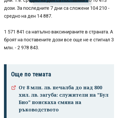
дни. Т.е. средно на ден са поставяни по 16 413
дози. За последните 7 дни са сложени 104 210 -
средно на ден 14 887.
1 571 841 са напълно ваксинираните в страната. А
броят на поставените дози все още не е стигнал 3
млн. - 2 978 843.
Още по темата
От 8 млн. лв. печалба до над 800
хил. лв. загуба: служители на "Бул
Био" поискаха смяна на
ръководството