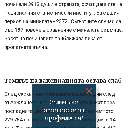
починали 3913 души в страната, сочат данните на
Националния статистически институт.
За същия
период на минилата - 2372. Смъртните случаи са
със 187 повече в сравнение с миналата седмица.
Броят на починалите приближава пика от
пролетната вълна.
Темпът на ваксинацията остава слаб
След скока на ваксинации в първите дни след
Успешно
въвеждането на т. нар. зелен сертификат през
излязохте от
последните дни започва забавяне на темпото.
профила си!
229 784 са поставените дози за последните 14