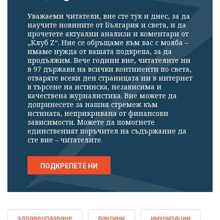
Уважаеми читатели, вие сте тук и днес, за да
научите новините от България и света, и да
прочетете актуални анализи и коментари от
„Клуб Z“. Ние се обръщаме към вас с молба –
имаме нужда от вашата подкрепа, за да
продължим. Вече години вие, читателите ни
в 97 държави на всички континенти по света,
отваряте всеки ден страницата ни в интернет
в търсене на истинска, независима и
качествена журналистика. Вие можете да
допринесете за нашия стремеж към
истината, неприкривана от финансови
зависимости. Можете да помогнете
единственият поръчител на съдържание да
сте вие – читателите.
ПОДКРЕПЕТЕ НИ
здравеопазване
ваксини
имунизации