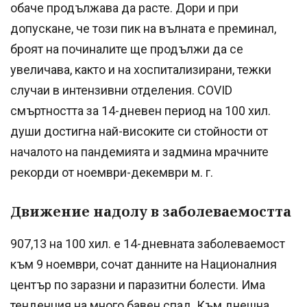
обаче продължава да расте. Дори и при
допускане, че този пик на вълната е преминал,
броят на починалите ще продължи да се
увеличава, както и на хоспитализирани, тежки
случаи в интензивни отделения. COVID
смъртността за 14-дневен период на 100 хил.
души достигна най-високите си стойности от
началото на пандемията и задмина мрачните
рекорди от ноември-декември м. г.
Движение надолу в заболеваемостта
907,13 на 100 хил. е 14-дневната заболеваемост
към 9 ноември, сочат данните на Националния
център по заразни и паразитни болести. Има
тенденция на много бавен спад. Към днешна