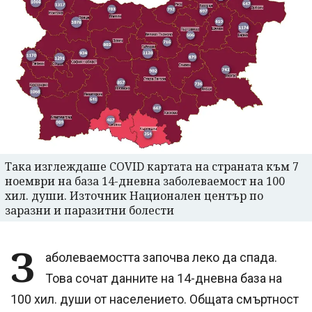
Така изглеждаше COVID картата на страната към 7
ноември на база 14-дневна заболеваемост на 100
хил. души. Източник Национален център по
заразни и паразитни болести
З
аболеваемостта започва леко да спада.
Това сочат данните на 14-дневна база на
100 хил. души от населението. Общата смъртност