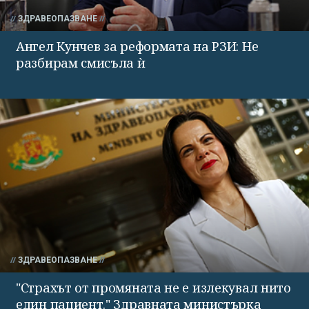
ЗДРАВЕОПАЗВАНЕ
Ангел Кунчев за реформата на РЗИ: Не
разбирам смисъла ѝ
ЗДРАВЕОПАЗВАНЕ
"Страхът от промяната не е излекувал нито
един пациент." Здравната министърка