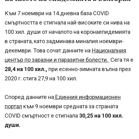
Към 7 ноември на 14.дневна база COVID
смъртността е стигнала най-високите си нива на
100 хил. души от началото на коронаепидемията
в страната, като задминава миналия ноември-
декември. Това сочат данните на
Националния
център по заразни и паразитни болести.
Сега тя е
28,4 на 100 хил.,
при есенно-зимната вълна през
2020 г. стига 27,9 на 100 хил.
Според данните на
Единния информационен
портал
към 9 ноември средната за страната
COVID смъртност е стигнала
30,25 на 100 хил.
души.