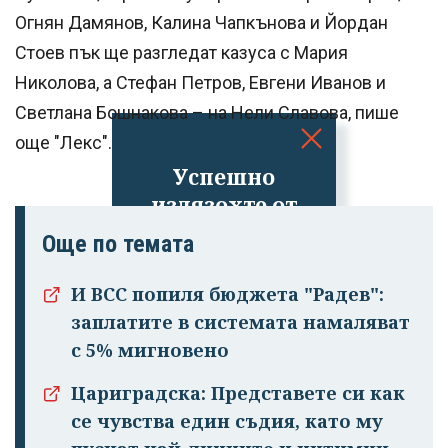
Огнян Дамянов, Калина Чапкънова и Йордан
Стоев пък ще разгледат казуса с Мария
Николова, а Стефан Петров, Евгени Иванов и
Светлана Бошнакова – на Нели Славова, пише
още "Лекс".
Успешно
излязохте от
профила си!
Още по темата
И ВСС попиля бюджета "Радев":
заплатите в системата намаляват
с 5% мигновено
Цариградска: Представете си как
се чувства един съдия, като му