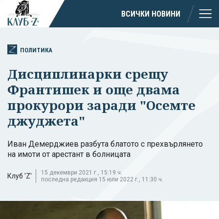
ВСИЧКИ НОВИНИ
ПОЛИТИКА
Дисциплинарки срещу
Франтишек и още двама
прокурори заради "Осемте
джуджета"
Иван Демерджиев разбута блатото с прехвърлянето
на имоти от арестант в болницата
15 декември 2021 г., 15:19 ч.
Клуб 'Z'
последна редакция 15 юли 2022 г., 11:30 ч.