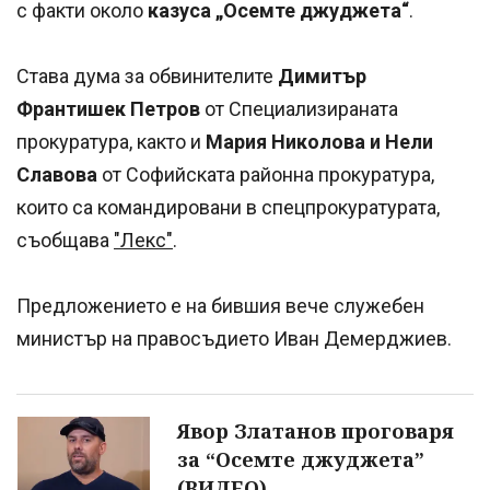
с факти около
казуса „Осемте джуджета“
.
Става дума за обвинителите
Димитър
Франтишек Петров
от Специализираната
прокуратура, както и
Мария Николова и Нели
Славова
от Софийската районна прокуратура,
които са командировани в спецпрокуратурата,
съобщава
"Лекс"
.
Предложението е на бившия вече служебен
министър на правосъдието Иван Демерджиев.
Явор Златанов проговаря
за “Осемте джуджета”
(ВИДЕО)