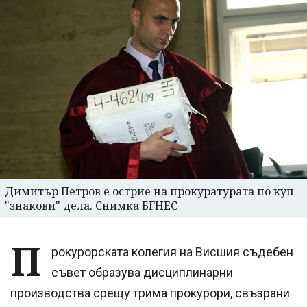
Димитър Петров е острие на прокуратурата по куп
"знакови" дела. Снимка БГНЕС
П
рокурорската колегия на Висшия съдебен
съвет образува дисциплинарни
производства срещу трима прокурори, свъзрани