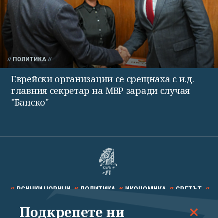
ПОЛИТИКА
Еврейски организации се срещнаха с и.д.
главния секретар на МВР заради случая
"Банско"
ВСИЧКИ НОВИНИ
ПОЛИТИКА
ИКОНОМИКА
СВЕТЪТ
Подкрепете ни
СПОРТ
КУЛТУРА
ТЕХНОЛОГИИ
КАЛЕЙДОСКОП