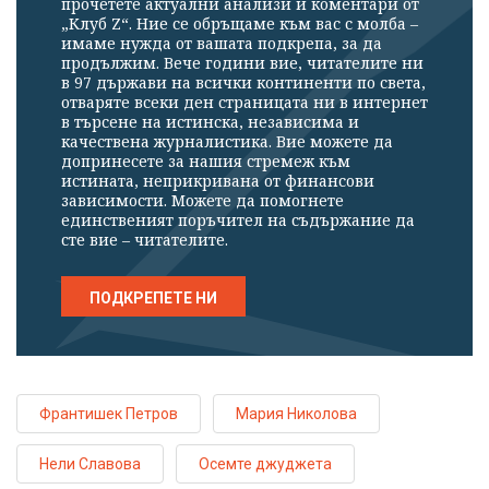
прочетете актуални анализи и коментари от
„Клуб Z“. Ние се обръщаме към вас с молба –
имаме нужда от вашата подкрепа, за да
продължим. Вече години вие, читателите ни
в 97 държави на всички континенти по света,
отваряте всеки ден страницата ни в интернет
в търсене на истинска, независима и
качествена журналистика. Вие можете да
допринесете за нашия стремеж към
истината, неприкривана от финансови
зависимости. Можете да помогнете
единственият поръчител на съдържание да
сте вие – читателите.
ПОДКРЕПЕТЕ НИ
Франтишек Петров
Мария Николова
Нели Славова
Осемте джуджета