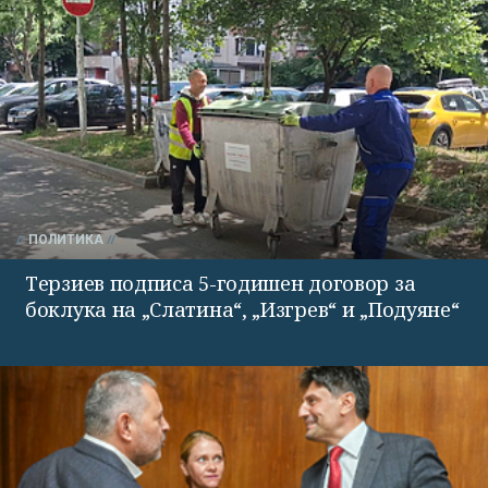
ПОЛИТИКА
Терзиев подписа 5-годишен договор за
боклука на „Слатина“, „Изгрев“ и „Подуяне“