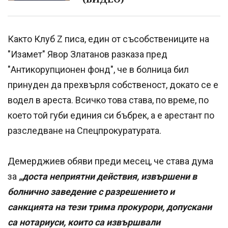
Както Клуб Z писа, един от съсобствениците на
"Изамет" Явор Златанов разказа пред
"Антикорупционен фонд", че в болница бил
принуден да прехвърля собственост, докато се е
водел в ареста. Всичко това става, по време, по
което той губи единия си бъбрек, а е арестант по
разследване на Спецпрокуратурата.
Демерджиев обяви преди месец, че става дума
за
„доста неприятни действия, извършени в
болнично заведение с разрешението и
санкцията на тези трима прокурори, допускани
са нотариуси, които са извършвали