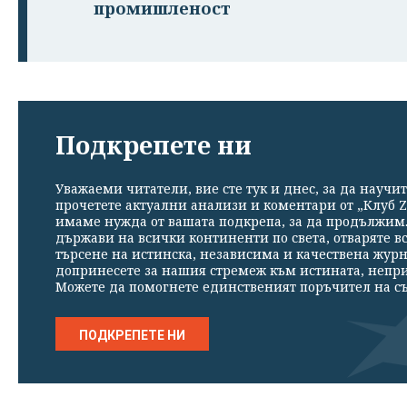
промишленост
Подкрепете ни
Уважаеми читатели, вие сте тук и днес, за да научит
прочетете актуални анализи и коментари от „Клуб Z
имаме нужда от вашата подкрепа, за да продължим. 
държави на всички континенти по света, отваряте в
търсене на истинска, независима и качествена жур
допринесете за нашия стремеж към истината, непр
Можете да помогнете единственият поръчител на съ
ПОДКРЕПЕТЕ НИ