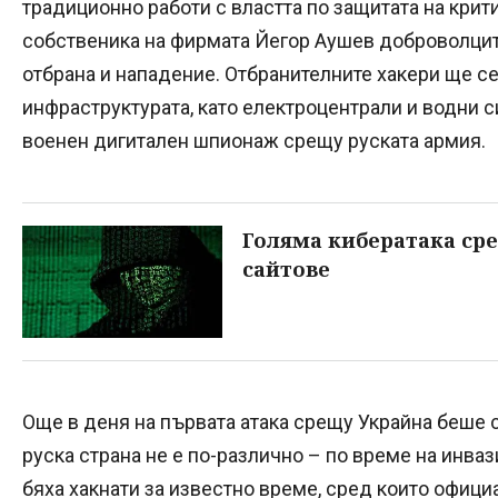
традиционно работи с властта по защитата на кри
собственика на фирмата Йегор Аушев доброволцит
отбрана и нападение. Отбранителните хакери ще с
инфраструктурата, като електроцентрали и водни с
военен дигитален шпионаж срещу руската армия.
Голяма кибератака ср
сайтове
Още в деня на първата атака срещу Украйна беше 
руска страна не е по-различно – по време на инва
бяха хакнати за известно време, сред които офици