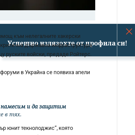
помощ към нелегалните хакерски
Успешно излязохте от профила си!
на критична държавна инфраструктура
у руските войски, предаде Ройтерс.
 форуми в Украйна се появиха апели
се намесим и да защитим
е в тях.
ър юнит текнолоджис“, която