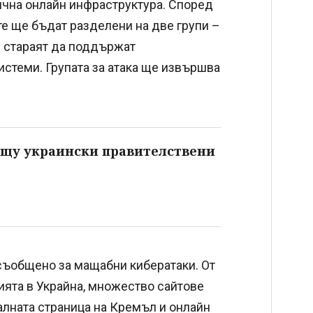
тична онлайн инфраструктура. Според
е ще бъдат разделени на две групи –
е стараят да поддържат
истеми. Групата за атака ще извършва
ещу украински правителствени
съобщено за мащабни кибератаки. От
зията в Украйна, множество сайтове
алната страница на Кремъл и онлайн