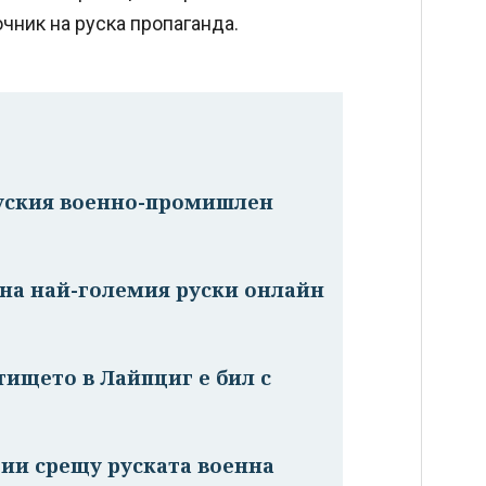
очник на руска пропаганда.
руския военно-промишлен
на най-големия руски онлайн
тището в Лайпциг е бил с
ии срещу руската военна