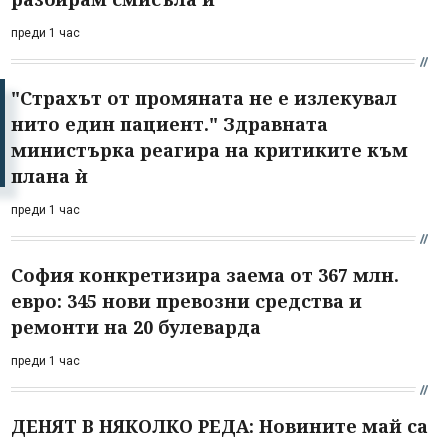
преди 1 час
"Страхът от промяната не е излекувал
нито един пациент." Здравната
министърка реагира на критиките към
плана ѝ
преди 1 час
София конкретизира заема от 367 млн.
евро: 345 нови превозни средства и
ремонти на 20 булеварда
преди 1 час
ДЕНЯТ В НЯКОЛКО РЕДА: Новините май са