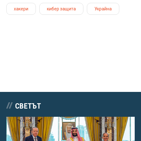
хакери
кибер защита
Украйна
СВЕТЪТ