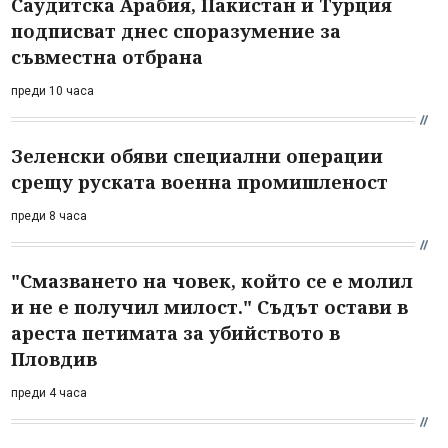
Саудитска Арабия, Пакистан и Турция
подписват днес споразумение за
съвместна отбрана
преди 10 часа
Зеленски обяви специални операции
срещу руската военна промишленост
преди 8 часа
"Смазването на човек, който се е молил
и не е получил милост." Съдът остави в
ареста петимата за убийството в
Пловдив
преди 4 часа