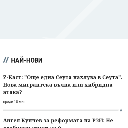
НАЙ-НОВИ
Z-Каст: "Още една Сеута нахлува в Сеута".
Нова мигрантска вълна или хибридна
атака?
преди 18 мин
Ангел Кунчев за реформата на РЗИ: Не
разбирам смисъла ѝ