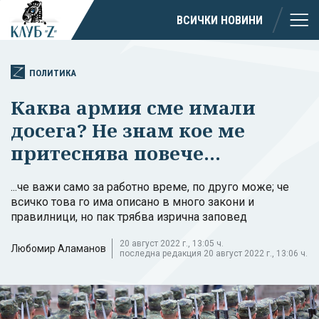
ВСИЧКИ НОВИНИ
ПОЛИТИКА
Каква армия сме имали
досега? Не знам кое ме
притеснява повече...
...че важи само за работно време, по друго може; че
всичко това го има описано в много закони и
правилници, но пак трябва изрична заповед
20 август 2022 г., 13:05 ч.
Любомир Аламанов
последна редакция 20 август 2022 г., 13:06 ч.