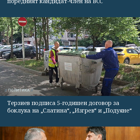
поредният кандидат-член на ВСС
ПОЛИТИКА
Терзиев подписа 5-годишен договор за
боклука на „Слатина“, „Изгрев“ и „Подуяне“