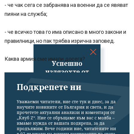
- че чак сега се забранява на военни да се явяват
пияни на служба;
- че всичко това го има описано в много закони и
правилници, но пак трябва изрична заповед.
Каква армия сме имали досега?
Успешно
излязохте от
профила си!
Подкрепете ни
Уважаеми читатели, вие сте тук и днес, за да
научите новините от България и света, и да
прочетете актуални анализи и коментари от
„Клуб Z“. Ние се обръщаме към вас с молба –
имаме нужда от вашата подкрепа, за да
продължим. Вече години вие, читателите ни
в 97 държави на всички континенти по света,