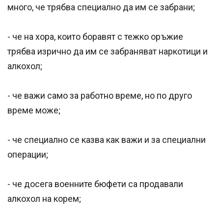
много, че трябва специално да им се забрани;
- че на хора, които боравят с тежко оръжие
трябва изрично да им се забраняват наркотици и
алкохол;
- че важи само за работно време, но по друго
време може;
- че специално се казва как важи и за специални
операции;
- че досега военните бюфети са продавали
алкохол на корем;