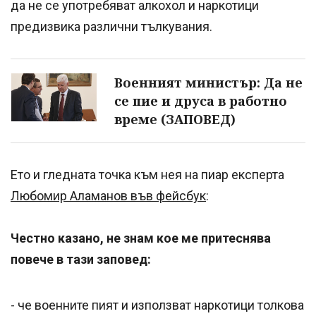
да не се употребяват алкохол и наркотици
предизвика различни тълкувания.
Военният министър: Да не
се пие и друса в работно
време (ЗАПОВЕД)
Ето и гледната точка към нея на пиар експерта
Любомир Аламанов във фейсбук
:
Честно казано, не знам кое ме притеснява
повече в тази заповед:
- че военните пият и използват наркотици толкова