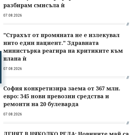
разбирам смисъла ѝ
07.08.2026
"Страхът от промяната не е излекувал
нито един пациент." Здравната
министърка реагира на критиките към
плана ѝ
07.08.2026
София конкретизира заема от 367 млн.
евро: 345 нови превозни средства и
ремонти на 20 булеварда
07.08.2026
ДЕНЯТ В НЯКОЛКО РЕДА: Новините май са