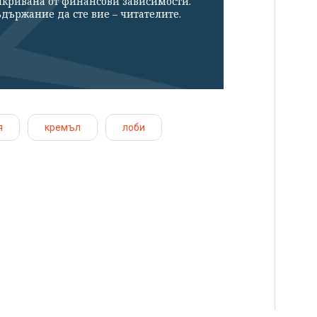
икривана от финансови зависимости.
държание да сте вие – читателите.
я
кремъл
лоби