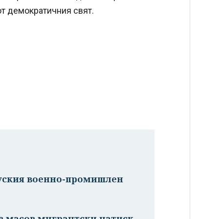
от демократичния свят.
руския военно-промишлен
в масов мигрантски натиск