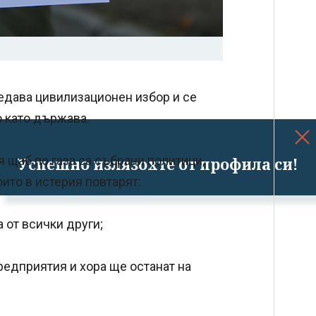
едава цивилизационен избор и се
о като държава.
щаб по газа са събрани политици,
Успешно излязохте от профила си!
ито в истерия повтарят:
а от всички други;
редприятия и хора ще останат на