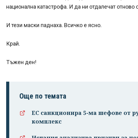
национална катастрофа. И да ни отдалечат отново 
И тези маски паднаха. Всичко е ясно.
Край.
Тъжен ден!
Още по темата
ЕС санкционира 5-ма шефове от 
комплекс
Испания анализира призиви за но