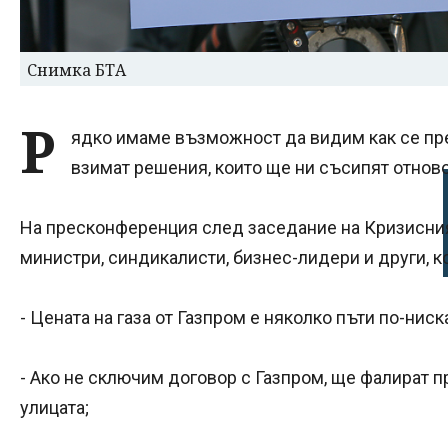
Снимка БТА
Р
ядко имаме възможност да видим как се пр
взимат решения, които ще ни съсипят отнов
На пресконференция след заседание на Кризисния 
министри, синдикалисти, бизнес-лидери и други, ко
- Цената на газа от Газпром е няколко пъти по-ниск
- Ако не сключим договор с Газпром, ще фалират п
улицата;