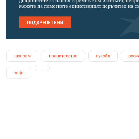
допринесете за нашия стремеж към истината, непр
Можете да помогнете единственият поръчител на съ
ПОДКРЕПЕТЕ НИ
газпром
правителство
лукойл
руси
нефт