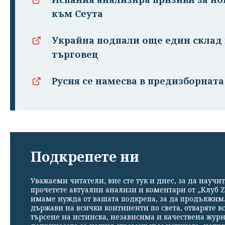
към Сеута
Украйна подпали още един склад 
търговец
Русия се намесва в предизборнат
Подкрепете ни
Уважаеми читатели, вие сте тук и днес, за да научит
прочетете актуални анализи и коментари от „Клуб Z
имаме нужда от вашата подкрепа, за да продължим. 
държави на всички континенти по света, отваряте в
търсене на истинска, независима и качествена жур