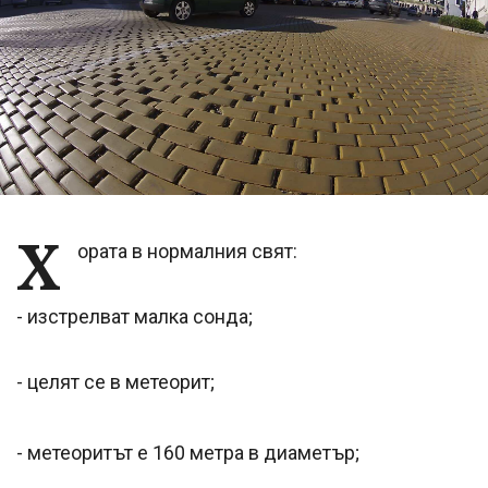
Х
ората в нормалния свят:
- изстрелват малка сонда;
- целят се в метеорит;
- метеоритът е 160 метра в диаметър;