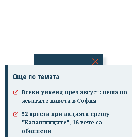
Успешно
Още по темата
излязохте от
профила си!
Всеки уикенд през август: пеша по
жълтите павета в София
52 ареста при акцията срещу
"Калашниците", 16 вече са
обвинени