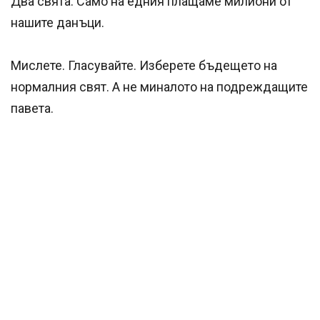
Два свята. Само на едния плащаме милиони от
нашите данъци.
Мислете. Гласувайте. Изберете бъдещето на
нормалния свят. А не миналото на подреждащите
павета.