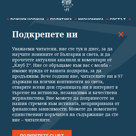
ВСИЧКИ НОВИНИ
ПОЛИТИКА
ИКОНОМИКА
СВЕТЪТ
Подкрепете ни
СПОРТ
КУЛТУРА
ТЕХНОЛОГИИ
КАЛЕЙДОСКОП
МНЕНИЯ
Уважаеми читатели, вие сте тук и днес, за да
научите новините от България и света, и да
прочетете актуални анализи и коментари от
„Клуб Z“. Ние се обръщаме към вас с молба –
имаме нужда от вашата подкрепа, за да
продължим. Вече години вие, читателите ни в 97
Общи условия
Политика за поверителност
държави на всички континенти по света,
отваряте всеки ден страницата ни в интернет в
Реклама
Партньори
Контакти
За Клуб Z
търсене на истинска, независима и качествена
Екип
Подкрепете ни
журналистика. Вие можете да допринесете за
нашия стремеж към истината, неприкривана от
финансови зависимости. Можете да помогнете
единственият поръчител на съдържание да сте
Издател на www.clubz.bg е „Клуб Зебра Медия“ ЕООД, София, ул. "Алеко
вие – читателите.
Константинов" 3. Всички права запазени 2026 „Клуб Зебра Медия“
ЕООД.
Препечатването на материали, снимки и видео от www.clubz.bg без
разрешение ще бъде преследвано по съдебен път, съгласно