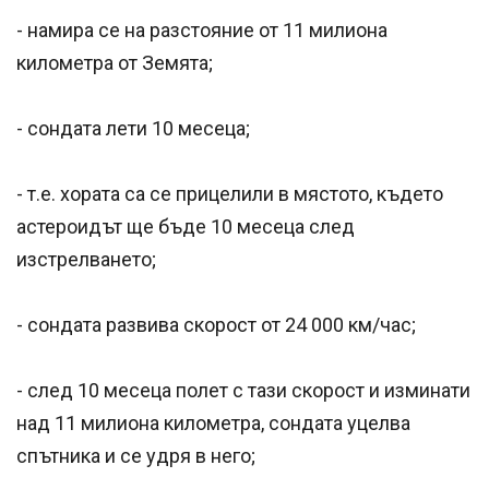
- намира се на разстояние от 11 милиона
километра от Земята;
- сондата лети 10 месеца;
- т.е. хората са се прицелили в мястото, където
астероидът ще бъде 10 месеца след
изстрелването;
- сондата развива скорост от 24 000 км/час;
- след 10 месеца полет с тази скорост и изминати
над 11 милиона километра, сондата уцелва
спътника и се удря в него;